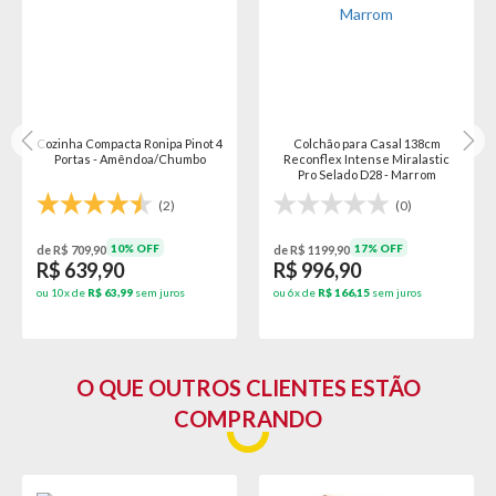
Cozinha Compacta Ronipa Pinot 4
Colchão para Casal 138cm
Portas - Amêndoa/Chumbo
Reconflex Intense Miralastic
Pro Selado D28 - Marrom
(2)
(0)
10% OFF
17% OFF
de R$ 709,90
de R$ 1199,90
R$ 639,90
R$ 996,90
ou 10x de
R$ 63,99
sem juros
ou 6x de
R$ 166,15
sem juros
O QUE OUTROS CLIENTES ESTÃO
COMPRANDO