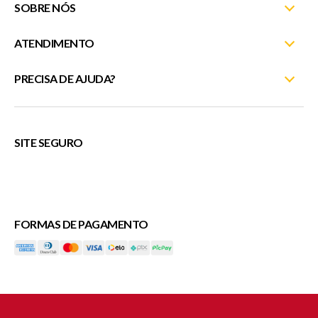
SOBRE NÓS
ATENDIMENTO
Nossas Lojas
Fale Conosco
PRECISA DE AJUDA?
Minha Conta
Entrega e Montagem
Meus Pedidos
(27) 3372-5254
Trocas e Devoluções
Rastreie seu pedido
atendimentosite@moveislinhares.com.br
SITE SEGURO
Trabalhe Conosco
Fale Conosco
ou
Política de Privacidade
Cupons
FORMAS DE PAGAMENTO
Veda