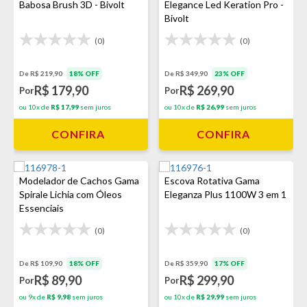
Babosa Brush 3D - Bivolt
Elegance Led Keration Pro -
Bivolt
(0)
(0)
De R$ 219,90
18% OFF
De R$ 349,90
23% OFF
R$ 179,90
R$ 269,90
Por
Por
ou 10x de
R$ 17,99
sem juros
ou 10x de
R$ 26,99
sem juros
CONFIRA
CONFIRA
Modelador de Cachos Gama
Escova Rotativa Gama
Spirale Lichia com Óleos
Eleganza Plus 1100W 3 em 1
Essenciais
(0)
(0)
De R$ 109,90
18% OFF
De R$ 359,90
17% OFF
R$ 89,90
R$ 299,90
Por
Por
ou 9x de
R$ 9,98
sem juros
ou 10x de
R$ 29,99
sem juros