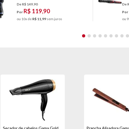
De R$ 149,90
De 
R$ 119,90
Por
Por
ou 10x de
R$ 11,99
sem juros
ou 9
Secador de cabelos Gama Gold
Prancha Alisadora Gam