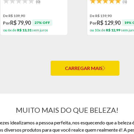
(0)
(1)
De R$ 109,90
De R$ 159,90
R$ 79,90
R$ 129,90
Por
Por
27% OFF
19% 
ou 6x de
R$ 13,31
sem juros
ou 10x de
R$ 12,99
sem jur
CARREGAR MAIS
MUITO MAIS DO QUE BELEZA!
zes idealizamos a pessoa perfeita, nos esquecendo que a beleza 
os diversos produtos para que você realce quem realmente é! A pe