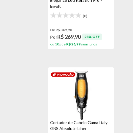
Elegance Led Keration Pro -
Bivolt
(0)
De R$ 349,90
R$ 269,90
Por
23% OFF
ou 10x de
R$ 26,99
sem juros
Cortador de Cabelo Gama Italy
GBS Absolute Liner