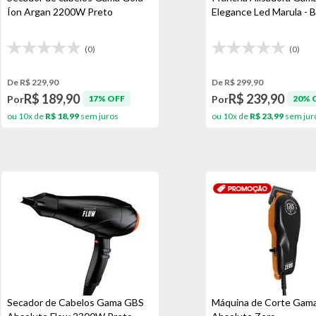
Íon Argan 2200W Preto
Elegance Led Marula - B
(0)
(0)
De R$ 229,90
De R$ 299,90
R$ 189,90
R$ 239,90
Por
Por
17% OFF
20% 
ou 10x de
R$ 18,99
sem juros
ou 10x de
R$ 23,99
sem jur
Secador de Cabelos Gama GBS
Máquina de Corte Gam