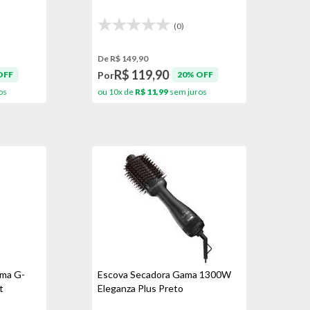
(0)
De R$ 149,90
R$ 119,90
Por
OFF
20% OFF
os
ou 10x de
R$ 11,99
sem juros
ama G-
Escova Secadora Gama 1300W
t
Eleganza Plus Preto