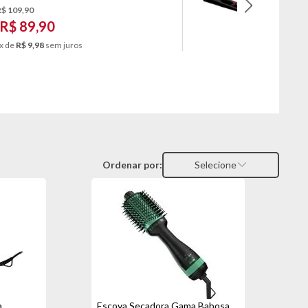
R$ 109,90
De R$ 129
R$ 89,90
R$ 
Por
x de
R$ 9,98
sem juros
ou 10x de
Ordenar por:
Selecione
a
Escova Secadora Gama Babosa