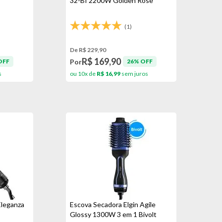
32-BI 2200W Golden Rose
(1)
De R$ 229,90
R$ 169,90
Por
OFF
26% OFF
s
ou 10x de
R$ 16,99
sem juros
Eleganza
Escova Secadora Elgin Agile
Glossy 1300W 3 em 1 Bivolt