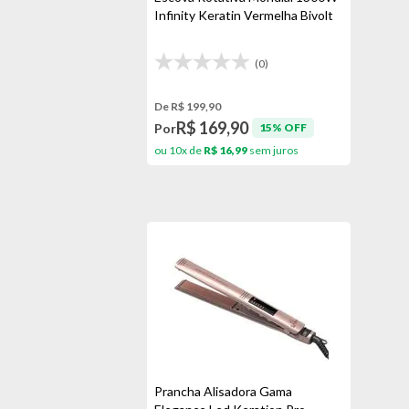
Cinza
Philco
Infinity Keratin Vermelha Bivolt
Preto
Preto/amarelo
(0)
Preto/roxo
De R$ 199,90
Rosa
R$ 169,90
Por
15% OFF
ou 10x de
R$ 16,99
sem juros
Vermelho
Prancha Alisadora Gama