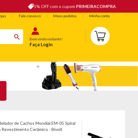
5% OFF com o cupom
PRIMEIRACOMPRA
ojas
Fale conosco
Meus pedidos
Minha conta
Bem vindo visitante!
Faça Login
BELEZA
ESPORTE E LAZER
OFERTAS DO DIA
elador de Cachos Mondial EM-05 Spiral
Prancha 
 Revestimento Cerâmico - Bivolt
APP2205 