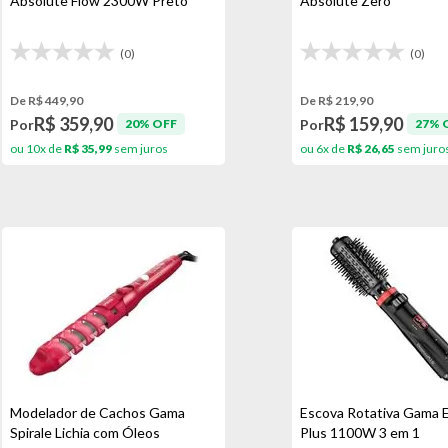
Absolute Flow 2300W Preto
Absolute Zero
(0)
(0)
De R$ 449,90
De R$ 219,90
R$ 359,90
R$ 159,90
Por
Por
20% OFF
27% 
ou 10x de
R$ 35,99
sem juros
ou 6x de
R$ 26,65
sem juro
Modelador de Cachos Gama
Escova Rotativa Gama 
Spirale Lichia com Óleos
Plus 1100W 3 em 1