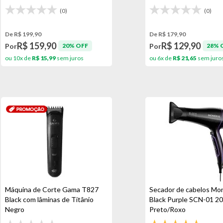
(0)
(0)
De R$ 199,90
De R$ 179,90
R$ 159,90
R$ 129,90
Por
Por
20% OFF
28% 
ou 10x de
R$ 15,99
sem juros
ou 6x de
R$ 21,65
sem juro
Máquina de Corte Gama T827
Secador de cabelos Mon
Black com lâminas de Titânio
Black Purple SCN-01 
Negro
Preto/Roxo