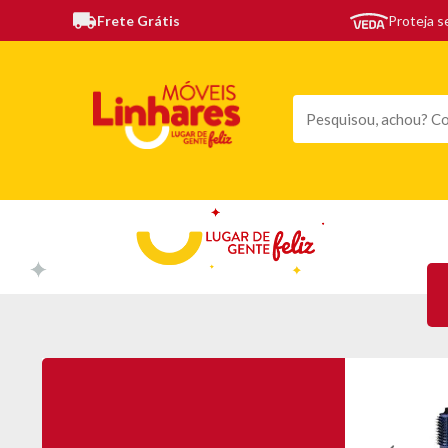
Frete Grátis
Proteja 
TODAS AS CATEGORIAS
MÓVEIS
SOFÁS
TE
Secador de cabelos Gama Eleganza Plus
Ceramic Íon 2100W Preto