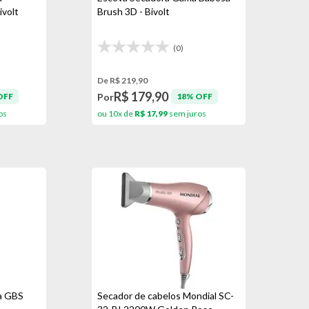
ivolt
Brush 3D - Bivolt
(0)
De R$ 219,90
R$ 179,90
Por
OFF
18% OFF
os
ou 10x de
R$ 17,99
sem juros
a GBS
Secador de cabelos Mondial SC-