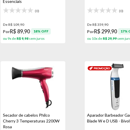
Essenciais
(0)
(0)
De R$ 109,90
De R$ 359,90
R$ 89,90
R$ 299,90
Por
Por
18% OFF
17% 
ou 9x de
R$ 9,98
sem juros
ou 10x de
R$ 29,99
sem jur
Secador de cabelos Philco
Aparador Barbeador G
Cherry 3 Temperaturas 2200W
Blade W e D USB - Bivol
Rosa