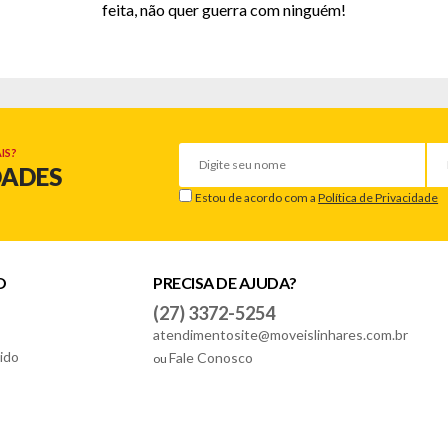
feita, não quer guerra com ninguém!
IS?
DADES
Estou de acordo com a
Política de Privacidade
O
PRECISA DE AJUDA?
(27) 3372-5254
atendimentosite@moveislinhares.com.br
ido
Fale Conosco
ou