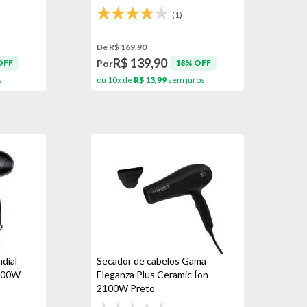
(1)
De R$ 169,90
R$ 139,90
Por
OFF
18% OFF
s
ou 10x de
R$ 13,99
sem juros
dial
Secador de cabelos Gama
2000W
Eleganza Plus Ceramic Íon
2100W Preto