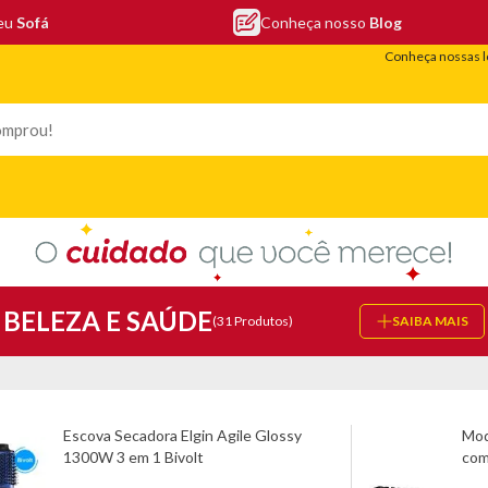
seu
Sofá
Conheça nosso
Blog
Conheça nossas l
LEFONIA
ELETRO
COLCHÕES
ELETRÔNICOS
PORTÁTEIS
BELEZA E SAÚDE
(31 Produtos)
SAIBA MAIS
Escova Secadora Elgin Agile Glossy
Mod
1300W 3 em 1 Bivolt
com