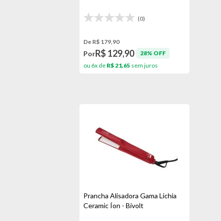
(0)
De R$ 179,90
R$ 129,90
Por
28% OFF
ou 6x de
R$ 21,65
sem juros
Prancha Alisadora Gama Lichia
Ceramic Íon - Bivolt