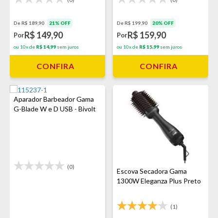
De R$ 189,90
21% OFF
De R$ 199,90
20% OFF
R$ 149,90
R$ 159,90
Por
Por
ou 10x de
R$ 14,99
sem juros
ou 10x de
R$ 15,99
sem juros
CONFIRA
CONFIRA
Aparador Barbeador Gama
G-Blade W e D USB - Bivolt
(0)
Escova Secadora Gama
1300W Eleganza Plus Preto
(1)