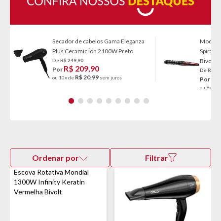
Secador de cabelos Gama Eleganza
Modela
Plus Ceramic Íon 2100W Preto
Spiral 
De R$ 249,90
Bivolt
R$ 209,90
Por
De R$ 10
R$ 20,99
R$
ou 10x de
sem juros
Por
ou 9x de
Ordenar por
Filtrar
Escova Rotativa Mondial
1300W Infinity Keratin
Vermelha Bivolt