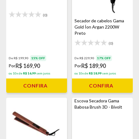
(0)
Secador de cabelos Gama
Gold Íon Argan 2200W
Preto
(0)
De R$ 229,90
17% OFF
De R$ 199,90
15% OFF
R$ 189,90
R$ 169,90
Por
Por
ou 10x de
R$ 18,99
sem juros
ou 10x de
R$ 16,99
sem juros
CONFIRA
CONFIRA
Escova Secadora Gama
Babosa Brush 3D - Bivolt