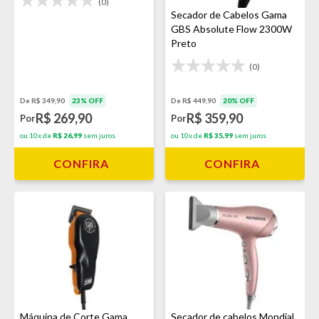
(0)
Secador de Cabelos Gama
GBS Absolute Flow 2300W
Preto
(0)
De R$ 449,90
20% OFF
De R$ 349,90
23% OFF
R$ 359,90
R$ 269,90
Por
Por
ou 10x de
R$ 35,99
sem juros
ou 10x de
R$ 26,99
sem juros
CONFIRA
CONFIRA
Máquina de Corte Gama
Secador de cabelos Mondial