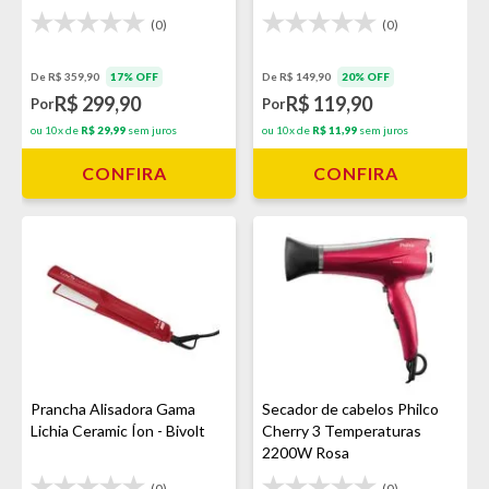
(0)
(0)
De R$ 359,90
17% OFF
De R$ 149,90
20% OFF
R$ 299,90
R$ 119,90
Por
Por
ou 10x de
R$ 29,99
sem juros
ou 10x de
R$ 11,99
sem juros
CONFIRA
CONFIRA
Prancha Alisadora Gama
Secador de cabelos Philco
Lichia Ceramic Íon - Bivolt
Cherry 3 Temperaturas
2200W Rosa
(0)
(0)