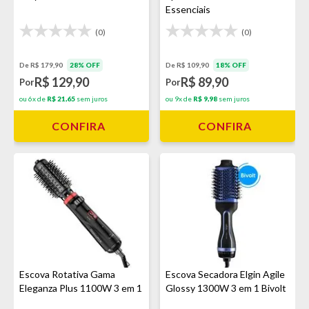
Essenciais
(0)
(0)
De R$ 179,90
28% OFF
De R$ 109,90
18% OFF
R$ 129,90
R$ 89,90
Por
Por
ou 6x de
R$ 21,65
sem juros
ou 9x de
R$ 9,98
sem juros
CONFIRA
CONFIRA
Escova Rotativa Gama
Escova Secadora Elgin Agile
Eleganza Plus 1100W 3 em 1
Glossy 1300W 3 em 1 Bivolt