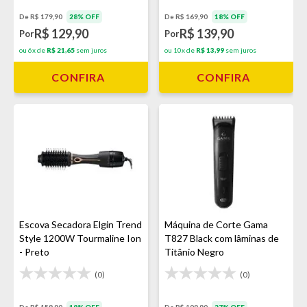
De R$ 169,90
18% OFF
De R$ 179,90
28% OFF
R$ 139,90
R$ 129,90
Por
Por
ou 10x de
R$ 13,99
sem juros
ou 6x de
R$ 21,65
sem juros
CONFIRA
CONFIRA
Escova Secadora Elgin Trend
Máquina de Corte Gama
Style 1200W Tourmaline Ion
T827 Black com lâminas de
- Preto
Titânio Negro
(0)
(0)