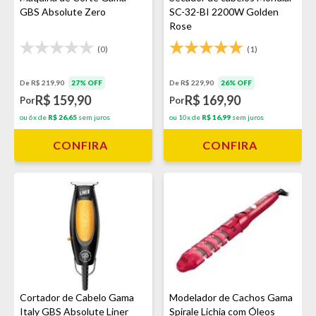
GBS Absolute Zero
SC-32-BI 2200W Golden
Rose
(0)
(1)
De R$ 219,90
27% OFF
De R$ 229,90
26% OFF
R$ 159,90
R$ 169,90
Por
Por
ou 6x de
R$ 26,65
sem juros
ou 10x de
R$ 16,99
sem juros
CONFIRA
CONFIRA
Cortador de Cabelo Gama
Modelador de Cachos Gama
Italy GBS Absolute Liner
Spirale Lichia com Óleos