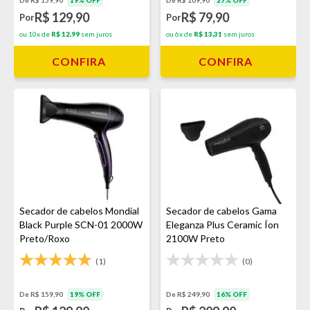
De R$ 159,90
19% OFF
De R$ 109,90
27% OFF
R$ 129,90
R$ 79,90
Por
Por
ou 10x de
R$ 12,99
sem juros
ou 6x de
R$ 13,31
sem juros
CONFIRA
CONFIRA
Secador de cabelos Mondial
Secador de cabelos Gama
Black Purple SCN-01 2000W
Eleganza Plus Ceramic Íon
Preto/Roxo
2100W Preto
(1)
(0)
De R$ 159,90
19% OFF
De R$ 249,90
16% OFF