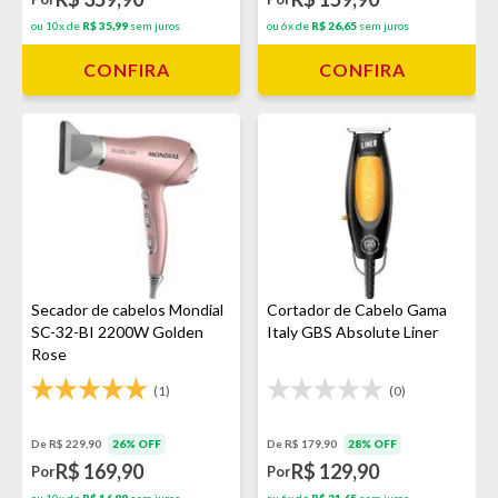
ou 10x de
R$ 35,99
sem juros
ou 6x de
R$ 26,65
sem juros
CONFIRA
CONFIRA
Secador de cabelos Mondial
Cortador de Cabelo Gama
SC-32-BI 2200W Golden
Italy GBS Absolute Liner
Rose
(1)
(0)
De R$ 229,90
26% OFF
De R$ 179,90
28% OFF
R$ 169,90
R$ 129,90
Por
Por
ou 10x de
R$ 16,99
sem juros
ou 6x de
R$ 21,65
sem juros