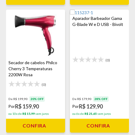
Aparador Barbeador Gama
G-Blade W e D USB - Bivolt
(0)
Secador de cabelos Philco
Cherry 3 Temperaturas
2200W Rosa
(0)
De R$ 199,90
20% OFF
De R$ 179,90
28% OFF
R$ 159,90
R$ 129,90
Por
Por
ou 10x de
R$ 15,99
sem juros
ou 6x de
R$ 21,65
sem juros
CONFIRA
CONFIRA