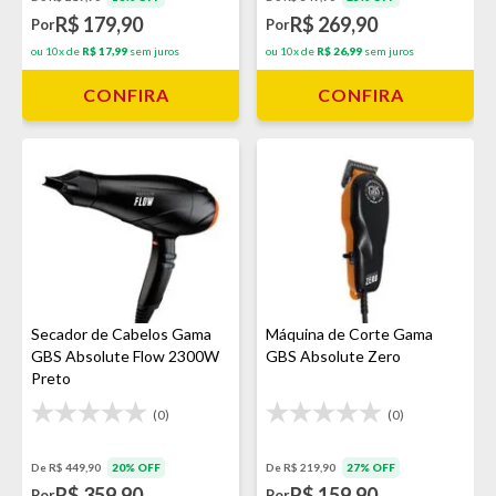
R$ 179,90
R$ 269,90
Por
Por
ou 10x de
R$ 17,99
sem juros
ou 10x de
R$ 26,99
sem juros
CONFIRA
CONFIRA
Secador de Cabelos Gama
Máquina de Corte Gama
GBS Absolute Flow 2300W
GBS Absolute Zero
Preto
(0)
(0)
De R$ 449,90
20% OFF
De R$ 219,90
27% OFF
R$ 359,90
R$ 159,90
Por
Por