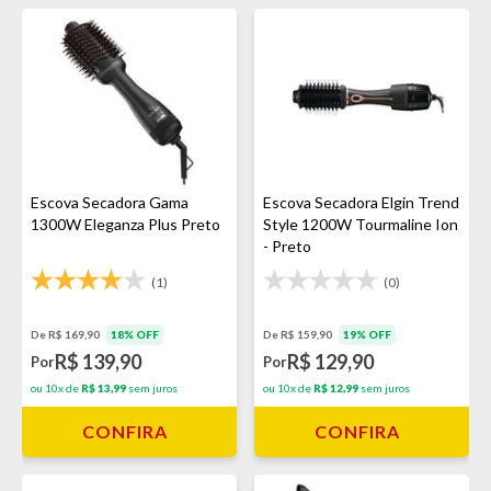
Escova Secadora Gama
Escova Secadora Elgin Trend
1300W Eleganza Plus Preto
Style 1200W Tourmaline Ion
- Preto
(1)
(0)
De R$ 169,90
18% OFF
De R$ 159,90
19% OFF
R$ 139,90
R$ 129,90
Por
Por
ou 10x de
R$ 13,99
sem juros
ou 10x de
R$ 12,99
sem juros
CONFIRA
CONFIRA