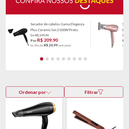
Secador de cabelos Gama Eleganza
Seca
Plus Ceramic Íon 2100W Preto
BI 
De R$ 249,90
De R
R$ 209,90
Por
Por
R$ 20,99
ou 10x de
sem juros
ou 1
Ordenar por
Filtrar