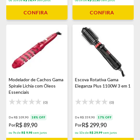
CONFIRA
CONFIRA
Modelador de Cachos Gama
Escova Rotativa Gama
Spirale Lichia com Óleos
Eleganza Plus 1100W 3 em 1
Essenciais
(0)
(0)
De R$ 109,90
18% OFF
De R$ 359,90
17% OFF
R$ 89,90
R$ 299,90
Por
Por
ou 9x de
R$ 9,98
sem juros
ou 10x de
R$ 29,99
sem juros