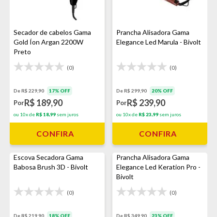
Secador de cabelos Gama
Prancha Alisadora Gama
Gold Íon Argan 2200W
Elegance Led Marula - Bivolt
Preto
(0)
(0)
De R$ 229,90
17% OFF
De R$ 299,90
20% OFF
R$ 189,90
R$ 239,90
Por
Por
ou 10x de
R$ 18,99
sem juros
ou 10x de
R$ 23,99
sem juros
CONFIRA
CONFIRA
Escova Secadora Gama
Prancha Alisadora Gama
Babosa Brush 3D - Bivolt
Elegance Led Keration Pro -
Bivolt
(0)
(0)
De R$ 219,90
18% OFF
De R$ 349,90
23% OFF