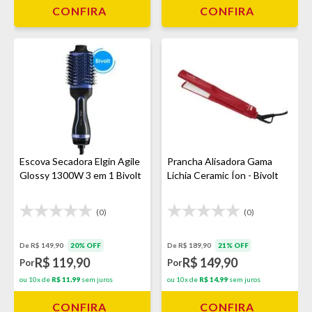
CONFIRA
CONFIRA
Escova Secadora Elgin Agile
Prancha Alisadora Gama
Glossy 1300W 3 em 1 Bivolt
Lichia Ceramic Íon - Bivolt
(0)
(0)
De R$ 149,90
20% OFF
De R$ 189,90
21% OFF
R$ 119,90
R$ 149,90
Por
Por
ou 10x de
R$ 11,99
sem juros
ou 10x de
R$ 14,99
sem juros
CONFIRA
CONFIRA