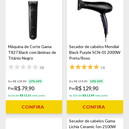
Máquina de Corte Gama
Secador de cabelos Mondial
T827 Black com lâminas de
Black Purple SCN-01 2000W
Titânio Negro
Preto/Roxo
(0)
(1)
De R$ 109,90
27% OFF
De R$ 159,90
19% OFF
R$ 79,90
R$ 129,90
Por
Por
ou 6x de
R$ 13,31
sem juros
ou 10x de
R$ 12,99
sem juros
CONFIRA
CONFIRA
Secador de cabelos Gama
Lichia Ceramic Íon 2100W