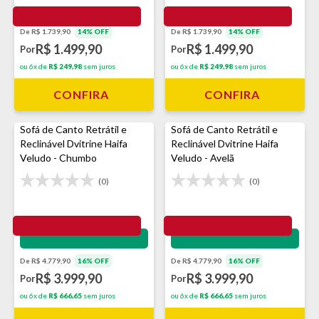
De R$ 1.739,90
14% OFF
De R$ 1.739,90
14% OFF
R$ 1.499,90
R$ 1.499,90
Por
Por
ou 6x de
R$ 249,98
sem juros
ou 6x de
R$ 249,98
sem juros
CONFIRA
CONFIRA
Sofá de Canto Retrátil e
Sofá de Canto Retrátil e
Reclinável Dvitrine Haifa
Reclinável Dvitrine Haifa
Veludo - Chumbo
Veludo - Avelã
(0)
(0)
Impermeabilização - VEDA
Impermeabilização - VEDA
De R$ 4.779,90
16% OFF
De R$ 4.779,90
16% OFF
R$ 3.999,90
R$ 3.999,90
Por
Por
ou 6x de
R$ 666,65
sem juros
ou 6x de
R$ 666,65
sem juros