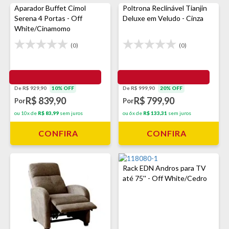
Aparador Buffet Cimol
Poltrona Reclinável Tianjin
Serena 4 Portas - Off
Deluxe em Veludo - Cinza
White/Cinamomo
(0)
(0)
De R$ 929,90
10% OFF
De R$ 999,90
20% OFF
R$ 839,90
R$ 799,90
Por
Por
ou 10x de
R$ 83,99
sem juros
ou 6x de
R$ 133,31
sem juros
CONFIRA
CONFIRA
Rack EDN Andros para TV
até 75'' - Off White/Cedro