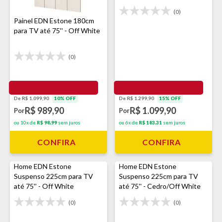
(0)
Painel EDN Estone 180cm
para TV até 75'' - Off White
(0)
De R$ 1.099,90
10% OFF
De R$ 1.299,90
15% OFF
R$ 989,90
R$ 1.099,90
Por
Por
ou 10x de
R$ 98,99
sem juros
ou 6x de
R$ 183,31
sem juros
CONFIRA
CONFIRA
Home EDN Estone
Home EDN Estone
Suspenso 225cm para TV
Suspenso 225cm para TV
até 75'' - Off White
até 75'' - Cedro/Off White
(0)
(0)