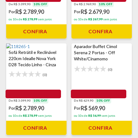
De R$ 2.969,90
10% OFF
De R$ 3.099,90
10% OFF
R$ 2.679,90
R$ 2.789,90
Por
Por
ou 10x de
R$ 267,99
sem juros
ou 10x de
R$ 278,99
sem juros
CONFIRA
CONFIRA
Aparador Buffet Cimol
Sofá Retrátil e Reclinável
Serena 2 Portas - Off
220cm Idealle Nova York
White/Cinamomo
D28 Tecido Linho - Cinza
(0)
(0)
De R$ 3.099,90
10% OFF
De R$ 629,90
10% OFF
R$ 2.789,90
R$ 569,90
Por
Por
ou 10x de
R$ 278,99
sem juros
ou 10x de
R$ 56,99
sem juros
CONFIRA
CONFIRA