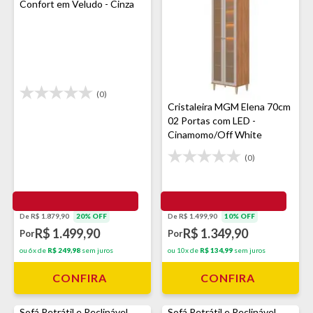
Confort em Veludo - Cinza
(0)
Cristaleira MGM Elena 70cm
02 Portas com LED -
Cinamomo/Off White
(0)
De R$ 1.499,90
10% OFF
De R$ 1.879,90
20% OFF
R$ 1.349,90
R$ 1.499,90
Por
Por
ou 10x de
R$ 134,99
sem juros
ou 6x de
R$ 249,98
sem juros
CONFIRA
CONFIRA
Sofá Retrátil e Reclinável
Sofá Retrátil e Reclinável