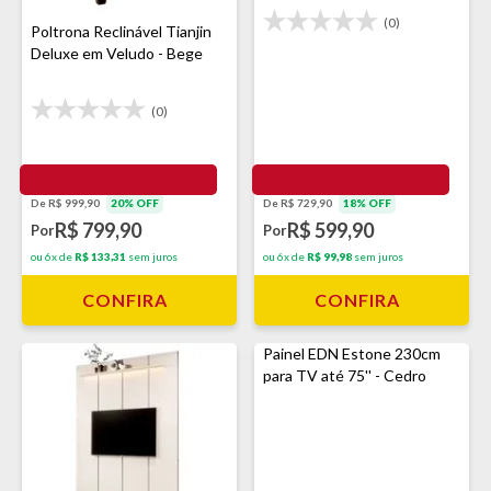
(0)
Poltrona Reclinável Tianjin
Deluxe em Veludo - Bege
(0)
De R$ 999,90
20% OFF
De R$ 729,90
18% OFF
R$ 799,90
R$ 599,90
Por
Por
ou 6x de
R$ 133,31
sem juros
ou 6x de
R$ 99,98
sem juros
CONFIRA
CONFIRA
Painel EDN Estone 230cm
para TV até 75'' - Cedro