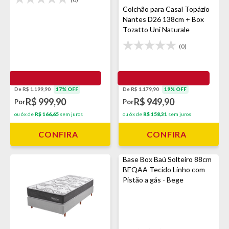
Colchão para Casal Topázio
Nantes D26 138cm + Box
Tozatto Uni Naturale
(0)
De R$ 1.179,90
19% OFF
De R$ 1.199,90
17% OFF
R$ 949,90
R$ 999,90
Por
Por
ou 6x de
R$ 158,31
sem juros
ou 6x de
R$ 166,65
sem juros
CONFIRA
CONFIRA
Base Box Baú Solteiro 88cm
BEQAA Tecido Linho com
Pistão a gás - Bege