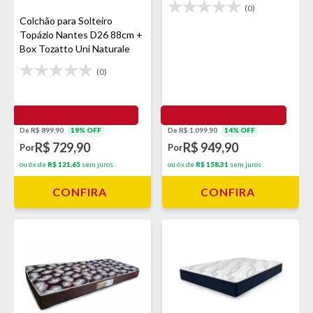
(0)
Colchão para Solteiro
Topázio Nantes D26 88cm +
Box Tozatto Uni Naturale
(0)
De R$ 899,90
19% OFF
De R$ 1.099,90
14% OFF
R$ 729,90
R$ 949,90
Por
Por
ou 6x de
R$ 121,65
sem juros
ou 6x de
R$ 158,31
sem juros
CONFIRA
CONFIRA