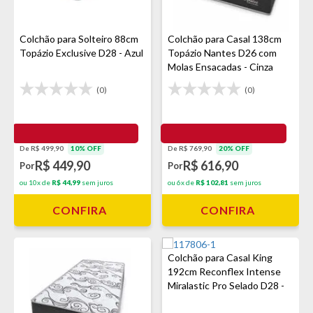
Colchão para Solteiro 88cm
Colchão para Casal 138cm
Topázio Exclusive D28 - Azul
Topázio Nantes D26 com
Molas Ensacadas - Cinza
(0)
(0)
De R$ 499,90
10% OFF
De R$ 769,90
20% OFF
R$ 449,90
R$ 616,90
Por
Por
ou 10x de
R$ 44,99
sem juros
ou 6x de
R$ 102,81
sem juros
CONFIRA
CONFIRA
Colchão para Casal King
192cm Reconflex Intense
Miralastic Pro Selado D28 -
Marrom