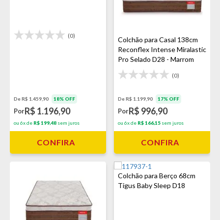
(0)
Colchão para Casal 138cm
Reconflex Intense Miralastic
Pro Selado D28 - Marrom
(0)
De R$ 1.199,90
17% OFF
De R$ 1.459,90
18% OFF
R$ 996,90
R$ 1.196,90
Por
Por
ou 6x de
R$ 166,15
sem juros
ou 6x de
R$ 199,48
sem juros
CONFIRA
CONFIRA
Colchão para Berço 68cm
Tigus Baby Sleep D18