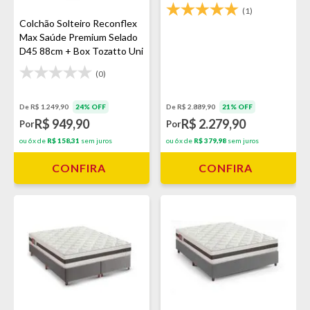
(1)
Colchão Solteiro Reconflex
Max Saúde Premium Selado
D45 88cm + Box Tozatto Uni
Cinza
(0)
De R$ 1.249,90
24% OFF
De R$ 2.889,90
21% OFF
R$ 949,90
R$ 2.279,90
Por
Por
ou 6x de
R$ 158,31
sem juros
ou 6x de
R$ 379,98
sem juros
CONFIRA
CONFIRA