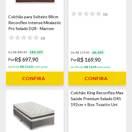
(0)
Colchão para Solteiro 88cm
Reconflex Intense Miralastic
Pro Selado D28 - Marrom
(0)
De R$ 849,90
18% OFF
De R$ 179,90
6% OFF
R$ 697,90
R$ 169,90
Por
Por
ou 6x de
R$ 116,31
sem juros
ou 10x de
R$ 16,99
sem juros
CONFIRA
CONFIRA
Colchão King Reconflex Max
Saúde Premium Selado D45
192cm + Box Tozatto Uni
Cinza