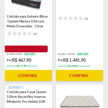
Colchão para Solteiro 88cm
(0)
Topázio Nantes D26 com
Molas Ensacadas - Cinza
(0)
De R$ 579,90
19% OFF
De R$ 1.799,90
20% OFF
R$ 467,90
R$ 1.441,90
Por
Por
ou 6x de
R$ 77,98
sem juros
ou 6x de
R$ 240,31
sem juros
CONFIRA
CONFIRA
Colchão para Casal Queen
158cm Reconflex Intense
Miralastic Pro Selado D28 -
Marrom