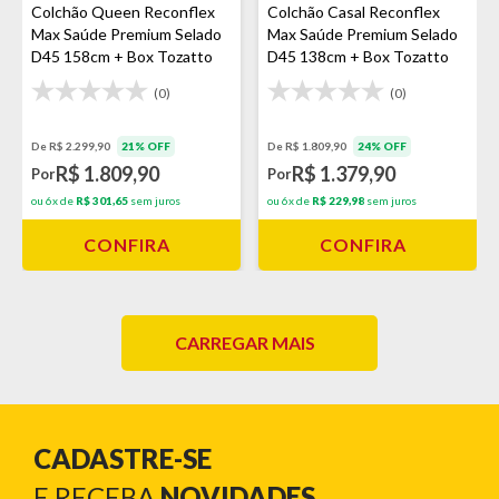
Colchão Queen Reconflex
Colchão Casal Reconflex
Max Saúde Premium Selado
Max Saúde Premium Selado
D45 158cm + Box Tozatto
D45 138cm + Box Tozatto
Uni Cinza
Uni Cinza
(0)
(0)
De R$ 2.299,90
21% OFF
De R$ 1.809,90
24% OFF
R$ 1.809,90
R$ 1.379,90
Por
Por
ou 6x de
R$ 301,65
sem juros
ou 6x de
R$ 229,98
sem juros
CONFIRA
CONFIRA
CARREGAR MAIS
CADASTRE-SE
E RECEBA
NOVIDADES