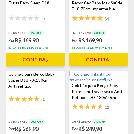
Tigus Baby Sleep D18
Reconflex Baby Max Saúde
D18 70cm Impermeável
(0)
(7)
De R$ 179,90
6% OFF
De R$ 179,90
6% OFF
R$ 169,90
R$ 169,90
Por
Por
ou 10x de
R$ 16,99
sem juros
ou 10x de
R$ 16,99
sem juros
CONFIRA
CONFIRA
Colchão para Berço Baby
Super D18 70x130cm
Colchão para Berço Baby
Antirrefluxo
Polar com Travesseiro Anti
Refluxo - 70x130x10cm
(1)
(2)
De R$ 299,90
10% OFF
De R$ 269,90
7% OFF
R$ 269,90
R$ 249,90
Por
Por