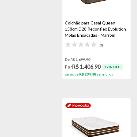
Colchão para Casal Queen
158cm D28 Reconflex Evolution
Molas Ensacadas - Marrom
(0)
De R$ 1.699,90
R$ 1.406,90
Por
17% OFF
ou 6x de
R$ 234,48
sem juros