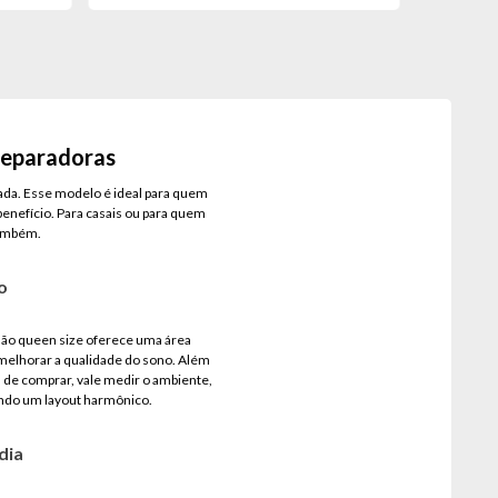
reparadoras
rada. Esse modelo é ideal para quem
benefício. Para casais ou para quem
também.
o
chão queen size oferece uma área
melhorar a qualidade do sono. Além
 de comprar, vale medir o ambiente,
tindo um layout harmônico.
dia