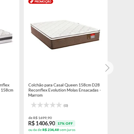
nflex
Colchão para Casal Queen 158cm D28
Colchão 
5 158cm
Reconflex Evolution Molas Ensacadas -
Reconflex
Marrom
D28 - Ma
(0)
de R$ 1699,90
de R$ 145
R$ 1406,90
R$ 119
17% OFF
ou 6x de
R$ 234,48
sem juros
ou 6x de
R$