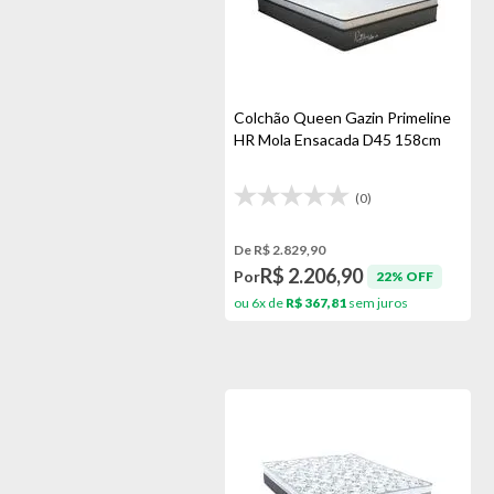
Colchão Queen Gazin Primeline
HR Mola Ensacada D45 158cm
(0)
De R$ 2.829,90
R$ 2.206,90
Por
22% OFF
ou 6x de
R$ 367,81
sem juros