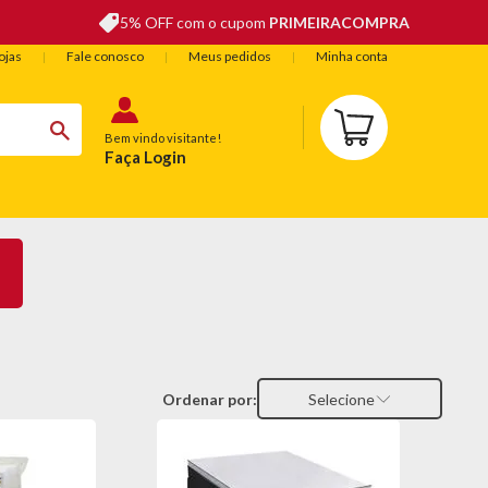
5% OFF com o cupom
PRIMEIRACOMPRA
ojas
Fale conosco
Meus pedidos
Minha conta
Bem vindo visitante!
Faça Login
BELEZA
ESPORTE E LAZER
OFERTAS DO DIA
Ordenar por:
Selecione