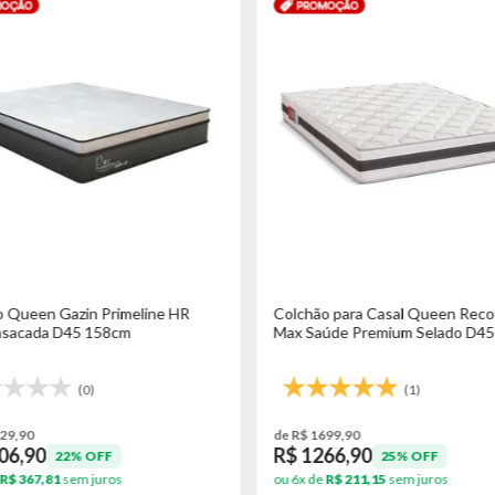
 Queen Gazin Primeline HR
Colchão para Casal Queen Reco
nsacada D45 158cm
Max Saúde Premium Selado D4
(0)
(1)
29,90
de R$ 1699,90
06,90
R$ 1266,90
22% OFF
25% OFF
R$ 367,81
sem juros
ou 6x de
R$ 211,15
sem juros