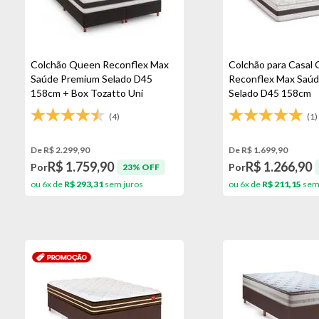
Colchão Queen Reconflex Max
Colchão para Casal
Saúde Premium Selado D45
Reconflex Max Saú
158cm + Box Tozatto Uni
Selado D45 158cm
(4)
(1)
De R$ 2.299,90
De R$ 1.699,90
R$ 1.759,90
R$ 1.266,90
Por
Por
23% OFF
ou 6x de
R$ 293,31
sem juros
ou 6x de
R$ 211,15
sem 