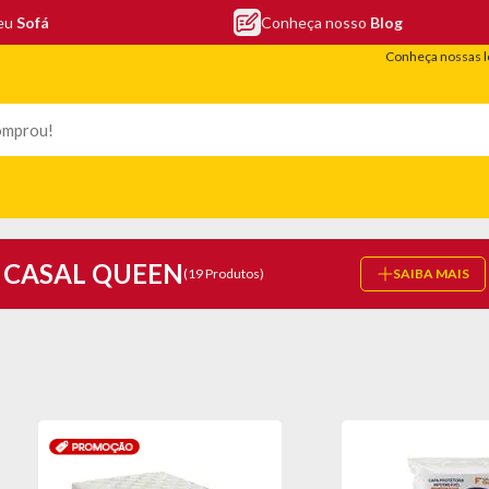
seu
Sofá
Conheça nosso
Blog
Conheça nossas l
LEFONIA
ELETRO
COLCHÕES
ELETRÔNICOS
PORTÁTEIS
CASAL QUEEN
(19 Produtos)
SAIBA MAIS