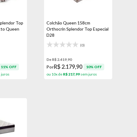
Splendor Top
Colchão Queen 158cm
atto Queen
Orthocrin Splendor Top Especial
D28
(0)
De R$ 2.419,90
R$ 2.179,90
Por
11% OFF
10% OFF
juros
ou 10x de
R$ 217,99
sem juros