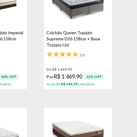
zio Imperial
Colchão Queen Topázio
26 158cm
Supreme D26 158cm + Base
Tozzato Uni
(1)
De R$ 1.669,90
R$ 1.469,90
Por
10% OFF
12% OFF
m juros
ou 6x de
R$ 244,98
sem juros