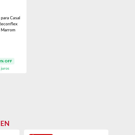
 para Casal
econflex
- Marrom
8% OFF
juros
EEN