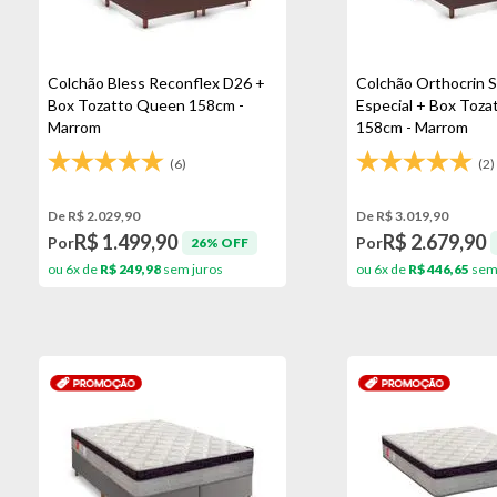
Colchão Bless Reconflex D26 +
Colchão Orthocrin 
Box Tozatto Queen 158cm -
Especial + Box Toz
Marrom
158cm - Marrom
(6)
(2)
De R$ 2.029,90
De R$ 3.019,90
R$ 1.499,90
R$ 2.679,90
Por
Por
26% OFF
ou 6x de
R$ 249,98
sem juros
ou 6x de
R$ 446,65
sem 