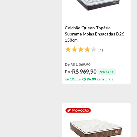
Colchão Queen Topázio
Supreme Molas Ensacadas D26
158cm
(1)
De R$ 1.069,90
R$ 969,90
Por
9% OFF
ou 10x de
R$ 96,99
sem juros