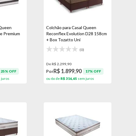
 Queen
Colchão para Casal Queen
de Premium
Reconflex Evolution D28 158cm
+ Box Tozatto Uni
(0)
De R$ 2.299,90
R$ 1.899,90
Por
25% OFF
17% OFF
juros
ou 6x de
R$ 316,65
sem juros