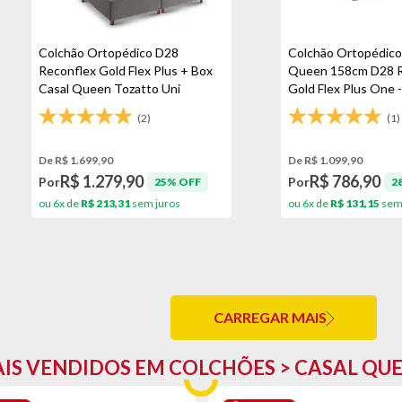
Colchão Ortopédico D28
Colchão Ortopédico
Reconflex Gold Flex Plus + Box
Queen 158cm D28 R
Casal Queen Tozatto Uni
Gold Flex Plus One 
Naturale 158cm - Rústico Cinza
(2)
(1)
De R$ 1.699,90
De R$ 1.099,90
R$ 1.279,90
R$ 786,90
Por
Por
25% OFF
2
ou 6x de
R$ 213,31
sem juros
ou 6x de
R$ 131,15
sem 
CARREGAR MAIS
IS VENDIDOS EM COLCHÕES > CASAL QU