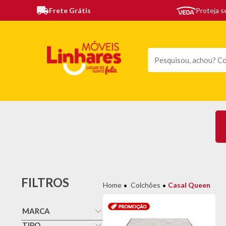
Frete Grátis
Proteja 
TODAS AS CATEGORIAS
MÓVEIS
SOFÁS
TE
FILTROS
Colchões
Casal Queen
MARCA
Faiberflex
TIPO