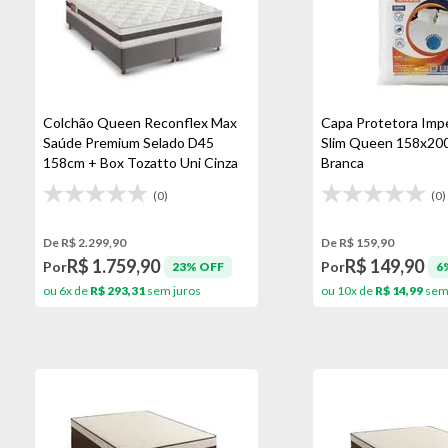
Colchão Queen Reconflex Max
Capa Protetora Imp
Saúde Premium Selado D45
Slim Queen 158x20
158cm + Box Tozatto Uni Cinza
Branca
(0)
(0)
De R$ 2.299,90
De R$ 159,90
R$ 1.759,90
R$ 149,90
Por
Por
23% OFF
6
ou 6x de
R$ 293,31
sem juros
ou 10x de
R$ 14,99
sem 