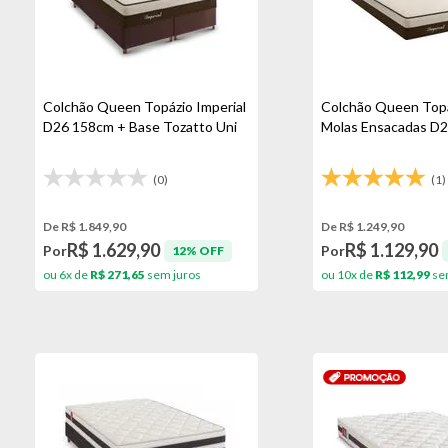
Colchão Queen Topázio Imperial
Colchão Queen Topá
D26 158cm + Base Tozatto Uni
Molas Ensacadas D
(0)
(1)
De R$ 1.849,90
De R$ 1.249,90
R$ 1.629,90
R$ 1.129,90
Por
Por
12% OFF
ou 6x de
R$ 271,65
sem juros
ou 10x de
R$ 112,99
se