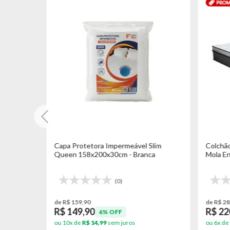
eme D26
Capa Protetora Impermeável Slim
Colchão
Queen 158x200x30cm - Branca
Mola E
(0)
de R$ 159,90
de R$ 28
R$ 149,90
R$ 22
6% OFF
ou 10x de
R$ 14,99
sem juros
ou 6x de