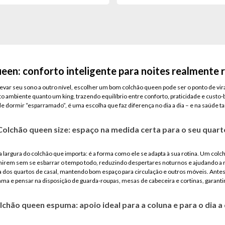
een: conforto inteligente para noites realmente 
levar seu sono a outro nível, escolher um bom colchão queen pode ser o ponto de vi
 ambiente quanto um king, trazendo equilíbrio entre conforto, praticidade e custo-
de dormir “esparramado”, é uma escolha que faz diferença no dia a dia – e na saúde 
Colchão queen size: espaço na medida certa para o seu quart
 a largura do colchão que importa: é a forma como ele se adapta à sua rotina. Um col
mirem sem se esbarrar o tempo todo, reduzindo despertares noturnos e ajudando a 
ia dos quartos de casal, mantendo bom espaço para circulação e outros móveis. Antes
ama e pensar na disposição de guarda-roupas, mesas de cabeceira e cortinas, garan
lchão queen espuma: apoio ideal para a coluna e para o dia a 