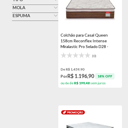
Box
MOLA
Gazin
Ensacada
ESPUMA
Espuma
Orthocrin
De D24 A D35
Não
Mola
Reconflex
Maior Que D35
Superlastic
Colchão para Casal Queen
Ortopédico
Topazio
158cm Reconflex Intense
Não
Protetor De Colchão
Miralastic Pro Selado D28 -
Marrom
(0)
De R$ 1.459,90
R$ 1.196,90
Por
18% OFF
ou 6x de
R$ 199,48
sem juros