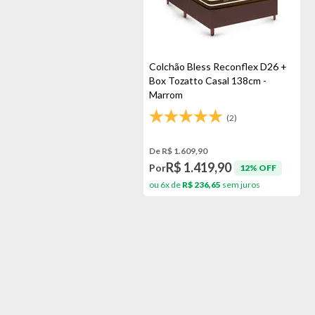
Colchão Bless Reconflex D26 +
Box Tozatto Casal 138cm -
Marrom
(2)
De R$ 1.609,90
R$ 1.419,90
Por
12% OFF
ou 6x de
R$ 236,65
sem juros