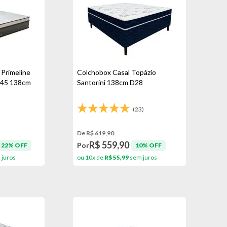
 Primeline
Colchobox Casal Topázio
D45 138cm
Santorini 138cm D28
(23)
De R$ 619,90
R$ 559,90
Por
22% OFF
10% OFF
juros
ou 10x de
R$ 55,99
sem juros