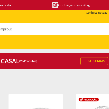
seu
Sofá
Conheça nosso
Blog
Conheça nossas l
LEFONIA
ELETRO
COLCHÕES
ELETRÔNICOS
PORTÁTEIS
CASAL
(28 Produtos)
SAIBA MAIS