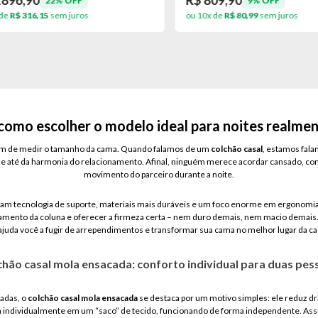
96,90
R$ 809,90
22% OFF
9% OFF
R$ 316,15
sem juros
ou 10x de
R$ 80,99
sem juros
como escolher o modelo ideal para noites realme
lém de medir o tamanho da cama. Quando falamos de um
colchão casal
, estamos fala
 e até da harmonia do relacionamento. Afinal, ninguém merece acordar cansado, co
movimento do parceiro durante a noite.
 tecnologia de suporte, materiais mais duráveis e um foco enorme em ergonomia. I
nhamento da coluna e oferecer a firmeza certa – nem duro demais, nem macio demais.
 ajuda você a fugir de arrependimentos e transformar sua cama no melhor lugar da ca
chão casal mola ensacada: conforto individual para duas pes
iadas, o
colchão casal mola ensacada
se destaca por um motivo simples: ele reduz dr
 individualmente em um “saco” de tecido, funcionando de forma independente. As