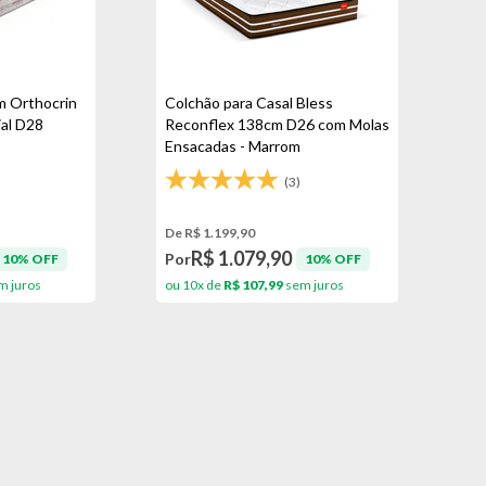
m Orthocrin
Colchão para Casal Bless
al D28
Reconflex 138cm D26 com Molas
Ensacadas - Marrom
(3)
De R$ 1.199,90
R$ 1.079,90
Por
10% OFF
10% OFF
m juros
ou 10x de
R$ 107,99
sem juros