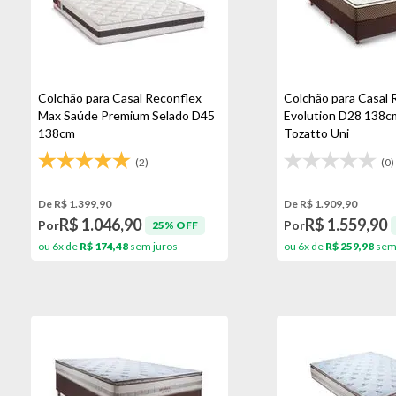
Colchão para Casal Reconflex
Colchão para Casal 
Max Saúde Premium Selado D45
Evolution D28 138c
138cm
Tozatto Uni
(2)
(0)
De R$ 1.399,90
De R$ 1.909,90
R$ 1.046,90
R$ 1.559,90
Por
Por
25% OFF
ou 6x de
R$ 174,48
sem juros
ou 6x de
R$ 259,98
sem 