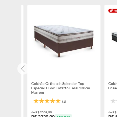
 Max
Colchão Orthocrin Splendor Top
Colchão
timento
Especial + Box Tozatto Casal 138cm -
Ensaca
Marrom
(1)
de R$ 2509,90
de R$ 24