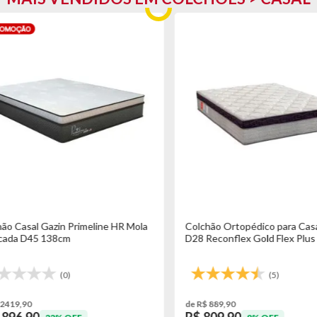
 Casal Gazin Primeline HR Mola
Colchão Ortopédico para Casal
da D45 138cm
D28 Reconflex Gold Flex Plus -
(0)
(5)
19,90
de R$ 889,90