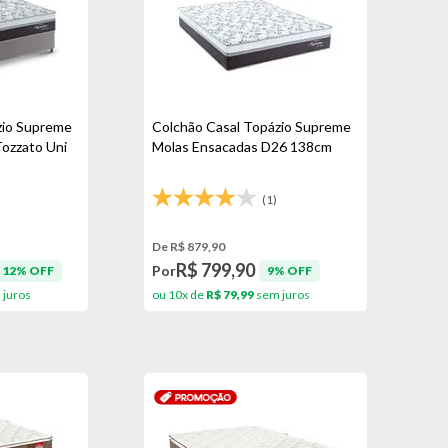
zio Supreme
Colchão Casal Topázio Supreme
ozzato Uni
Molas Ensacadas D26 138cm
(1)
De R$ 879,90
R$ 799,90
Por
12% OFF
9% OFF
juros
ou 10x de
R$ 79,99
sem juros