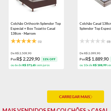
Colchão Orthocrin Splendor Top
Colchão Casal 138c
Especial + Box Tozatto Casal
Splendor Top Especi
138cm - Marrom
(1)
(0)
De R$ 2.509,90
De R$ 2.099,90
R$ 2.229,90
R$ 1.889,90
Por
Por
11% OFF
ou 6x de
R$ 371,65
sem juros
ou 10x de
R$ 188,99
se
CARREGAR MAIS
MAIS VENDIDOS EM COLCHÕES > CASAL