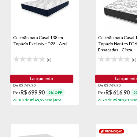
Colchão para Casal 138cm
Colchão para Casal
Topázio Exclusive D28 - Azul
Topázio Nantes D26
Ensacadas - Cinza
(0)
(0)
De R$ 769,90
De R$ 769,90
R$ 699,90
R$ 616,90
Por
Por
9% OFF
2
ou 10x de
R$ 69,99
sem juros
ou 6x de
R$ 102,81
sem 