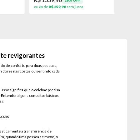
R$ 1559,90
R$ 699
18% OFF
ou 6x de
R$ 259,98
sem juros
ou 10x de
nte revigorantes
ndo de conforto para duas pessoas,
m dores nas costas ou sentindo cada
sso significa que o colchão precisa
 Entender alguns conceitos básicos
sa.
soas
asticamente a transferência de
sim, quando uma pessoa se mexe, o