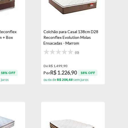
Reconflex
Colchão para Casal 138cm D28
m + Box
Reconflex Evolution Molas
Ensacadas - Marrom
(0)
De R$ 1.499,90
R$ 1.226,90
Por
18% OFF
18% OFF
juros
ou 6x de
R$ 204,48
sem juros