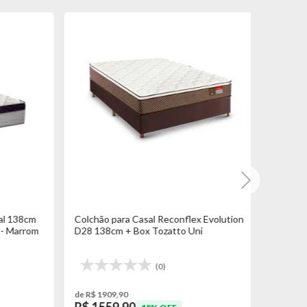
Colchão 
Exclusive
 138cm
Colchão para Casal Reconflex Evolution
 Marrom
D28 138cm + Box Tozatto Uni
(0)
de R$ 1909,90
de R$ 769,