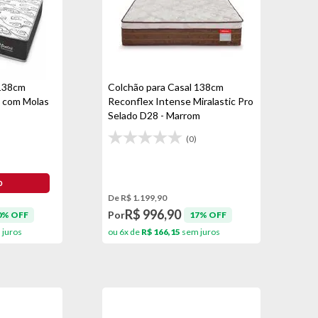
 138cm
Colchão para Casal 138cm
 com Molas
Reconflex Intense Miralastic Pro
Selado D28 - Marrom
(0)
De R$ 1.199,90
R$ 996,90
Por
0% OFF
17% OFF
juros
ou 6x de
R$ 166,15
sem juros