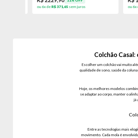
R$ 2229,90
R$ 18
11% OFF
ou 6x de
R$ 371,65
sem juros
ou 6x de
Colchão Casal: 
Escolher um colchão vai muito a
qualidade de sono, saúde da coluna
Hoje, os melhores modelos combinam
se adaptar ao corpo, manter o ali
já
Col
Entre as tecnologias mais elog
movimento. Cada mola é envolvida