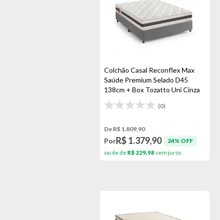
Colchão Casal Reconflex Max
Saúde Premium Selado D45
138cm + Box Tozatto Uni Cinza
(0)
De R$ 1.809,90
R$ 1.379,90
Por
24% OFF
ou 6x de
R$ 229,98
sem juros