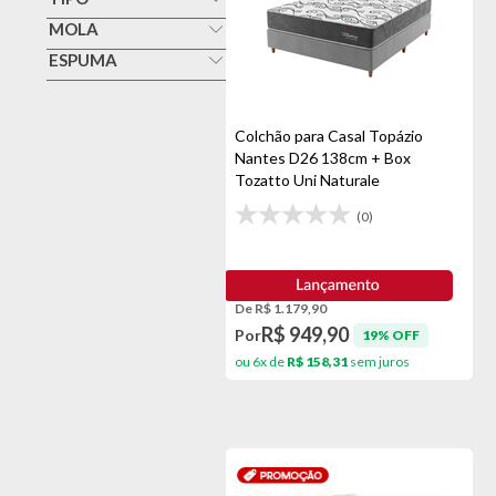
Box
MOLA
Faiberflex
Ensacada
ESPUMA
Espuma
Gazin
De D19 A D23
Não
Mola
Orthocrin
De D24 A D35
Superlastic
Colchão para Casal Topázio
Ortopédico
Reconflex
Nantes D26 138cm + Box
Maior Que D35
Protetor De Colchão
Tozatto Uni Naturale
Topazio
Não
Saia Para Box
(0)
De R$ 1.179,90
R$ 949,90
Por
19% OFF
ou 6x de
R$ 158,31
sem juros