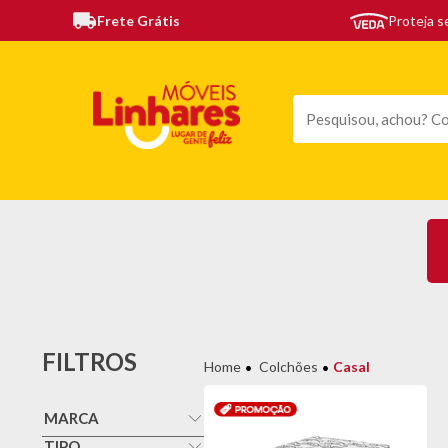
Frete Grátis
Proteja 
TODAS AS CATEGORIAS
MÓVEIS
SOFÁS
TE
FILTROS
Colchões
Casal
MARCA
Altenburg
TIPO