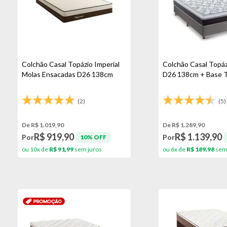
Colchão Casal Topázio Imperial
Colchão Casal Topá
Molas Ensacadas D26 138cm
D26 138cm + Base T
(2)
(5)
De R$ 1.019,90
De R$ 1.289,90
R$ 919,90
R$ 1.139,90
Por
Por
10% OFF
ou 10x de
R$ 91,99
sem juros
ou 6x de
R$ 189,98
sem 