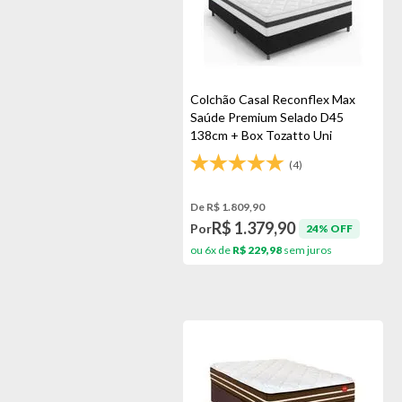
Colchão Casal Reconflex Max
Saúde Premium Selado D45
138cm + Box Tozatto Uni
(4)
De R$ 1.809,90
R$ 1.379,90
Por
24% OFF
ou 6x de
R$ 229,98
sem juros