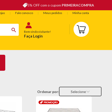
5% OFF com o cupom
PRIMEIRACOMPRA
ojas
Fale conosco
Meus pedidos
Minha conta
Bem vindo visitante!
Faça Login
BELEZA
ESPORTE E LAZER
OFERTAS DO DIA
Ordenar por:
Selecione