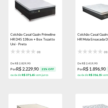
Colchão Casal Gazin Primeline
Colchão Casal Gazin
HR D45 138cm + Box Tozatto
HR Mola Ensacada 
Uni - Preto
(0)
(0)
De R$ 2.829,90
De R$ 2.419,90
R$ 2.229,90
R$ 1.896,90
Por
Por
21% OFF
ou 6x de
R$ 371,65
sem juros
ou 6x de
R$ 316,15
sem 