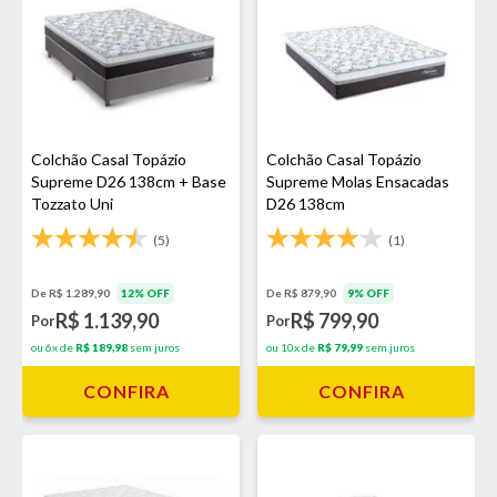
Colchão Casal Topázio
Colchão Casal Topázio
Supreme D26 138cm + Base
Supreme Molas Ensacadas
Tozzato Uni
D26 138cm
(5)
(1)
De R$ 1.289,90
12% OFF
De R$ 879,90
9% OFF
R$ 1.139,90
R$ 799,90
Por
Por
ou 6x de
R$ 189,98
sem juros
ou 10x de
R$ 79,99
sem juros
CONFIRA
CONFIRA