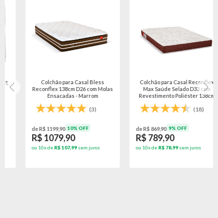
Colchão para Casal Bless
Colchão para Casal Reconflex
Reconflex 138cm D26 com Molas
Max Saúde Selado D33 com
Ensacadas - Marrom
Revestimento Poliéster 138cm
(3)
(18)
10% OFF
9% OFF
de R$ 1199,90
de R$ 869,90
R$ 1079,90
R$ 789,90
ou 10x de
R$ 107,99
sem juros
ou 10x de
R$ 78,99
sem juros