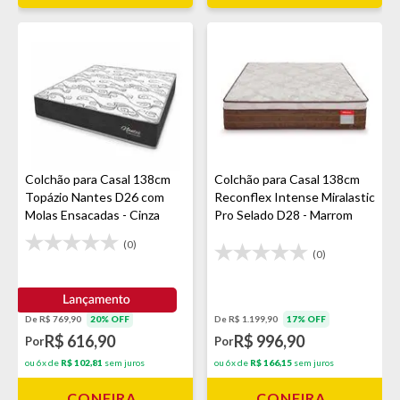
Colchão para Casal 138cm
Colchão para Casal 138cm
Topázio Nantes D26 com
Reconflex Intense Miralastic
Molas Ensacadas - Cinza
Pro Selado D28 - Marrom
(0)
(0)
De R$ 769,90
20% OFF
De R$ 1.199,90
17% OFF
R$ 616,90
R$ 996,90
Por
Por
ou 6x de
R$ 102,81
sem juros
ou 6x de
R$ 166,15
sem juros
CONFIRA
CONFIRA