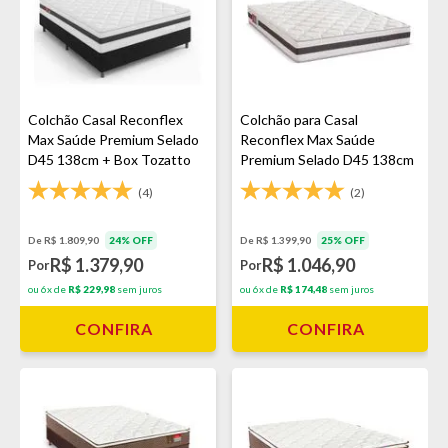
Colchão Casal Reconflex
Colchão para Casal
Max Saúde Premium Selado
Reconflex Max Saúde
D45 138cm + Box Tozatto
Premium Selado D45 138cm
Uni
(4)
(2)
De R$ 1.809,90
24% OFF
De R$ 1.399,90
25% OFF
R$ 1.379,90
R$ 1.046,90
Por
Por
ou 6x de
R$ 229,98
sem juros
ou 6x de
R$ 174,48
sem juros
CONFIRA
CONFIRA