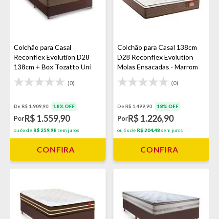
Colchão para Casal
Colchão para Casal 138cm
Reconflex Evolution D28
D28 Reconflex Evolution
138cm + Box Tozatto Uni
Molas Ensacadas - Marrom
(0)
(0)
De R$ 1.909,90
18% OFF
De R$ 1.499,90
18% OFF
R$ 1.559,90
R$ 1.226,90
Por
Por
ou 6x de
R$ 259,98
sem juros
ou 6x de
R$ 204,48
sem juros
CONFIRA
CONFIRA