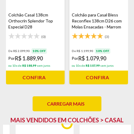
Colchão Casal 138cm
Colchão para Casal Bless
Orthocrin Splendor Top
Reconflex 138cm D26 com
Especial D28
Molas Ensacadas - Marrom
(0)
(3)
De R$ 2.099,90
10% OFF
De R$ 1.199,90
10% OFF
R$ 1.889,90
R$ 1.079,90
Por
Por
ou 10x de
R$ 188,99
sem juros
ou 10x de
R$ 107,99
sem juros
CONFIRA
CONFIRA
CARREGAR MAIS
MAIS VENDIDOS EM COLCHÕES > CASAL