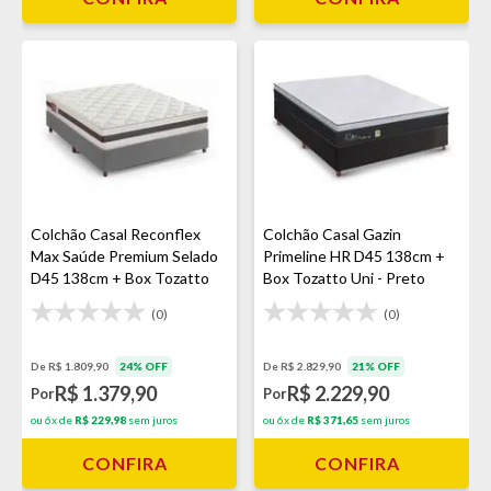
Colchão Casal Reconflex
Colchão Casal Gazin
Max Saúde Premium Selado
Primeline HR D45 138cm +
D45 138cm + Box Tozatto
Box Tozatto Uni - Preto
Uni Cinza
(0)
(0)
De R$ 1.809,90
24% OFF
De R$ 2.829,90
21% OFF
R$ 1.379,90
R$ 2.229,90
Por
Por
ou 6x de
R$ 229,98
sem juros
ou 6x de
R$ 371,65
sem juros
CONFIRA
CONFIRA