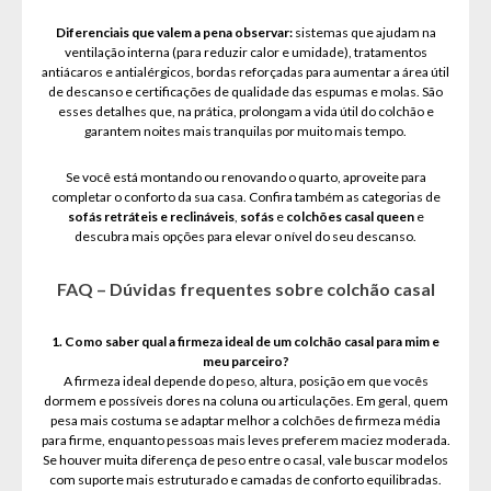
Diferenciais que valem a pena observar:
sistemas que ajudam na
ventilação interna (para reduzir calor e umidade), tratamentos
antiácaros e antialérgicos, bordas reforçadas para aumentar a área útil
de descanso e certificações de qualidade das espumas e molas. São
esses detalhes que, na prática, prolongam a vida útil do colchão e
garantem noites mais tranquilas por muito mais tempo.
Se você está montando ou renovando o quarto, aproveite para
completar o conforto da sua casa. Confira também as categorias de
sofás retráteis e reclináveis
,
sofás
e
colchões casal queen
e
descubra mais opções para elevar o nível do seu descanso.
FAQ – Dúvidas frequentes sobre colchão casal
1. Como saber qual a firmeza ideal de um colchão casal para mim e
meu parceiro?
A firmeza ideal depende do peso, altura, posição em que vocês
dormem e possíveis dores na coluna ou articulações. Em geral, quem
pesa mais costuma se adaptar melhor a colchões de firmeza média
para firme, enquanto pessoas mais leves preferem maciez moderada.
Se houver muita diferença de peso entre o casal, vale buscar modelos
com suporte mais estruturado e camadas de conforto equilibradas.