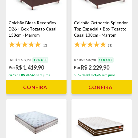
Colchão Bless Reconflex
Colchão Orthocrin Splendor
D26 + Box Tozatto Casal
Top Especial + Box Tozatto
138cm - Marrom
Casal 138cm - Marrom
(2)
(1)
De R$ 1.609,90
12% OFF
De R$ 2.509,90
11% OFF
R$ 1.419,90
R$ 2.229,90
Por
Por
ou 6x de
R$ 236,65
sem juros
ou 6x de
R$ 371,65
sem juros
CONFIRA
CONFIRA