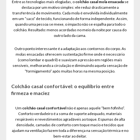
Entre as tecnologias mais elogiadas, o
colchão casal mola ensacada
se
destaca por um motivo simples: ele reduz drasticamente a
transferência de movimento. Cada mola é envolvida individualmente
em um “saco” de tecido, funcionando de forma independente. Assim,
quando uma pessoa se mexe, o impacto não se espalha para todo o
colchão. Resultado: menos acordadas no meio da noite por causa do
outro lado da cama.
Outro ponto interessante é a adaptação aos contornos do corpo. As
molas ensacadas oferecem sustentação firme onde é necessário
(como lombar e quadril) e suavizam a pressão em regiões mais
sensíveis, melhorando a circulação e diminuindo aquela sensação de
“formigamento” após muitas horas na mesma posição.
Colchão casal confortável: o equilíbrio entre
firmeza e maciez
Um
colchão casal confortável
não é apenas aquele “bem fofinho”.
Conforto verdadeiro é a soma de suporte adequado, materiais
respiráveis e revestimentos agradáveis ao toque. Espumas de alta
densidade, camadas de conforto com toque macio e tecidos que
ajudam na ventilação fazem toda a diferença na sensação térmica e no
bem-estar ao deitar.