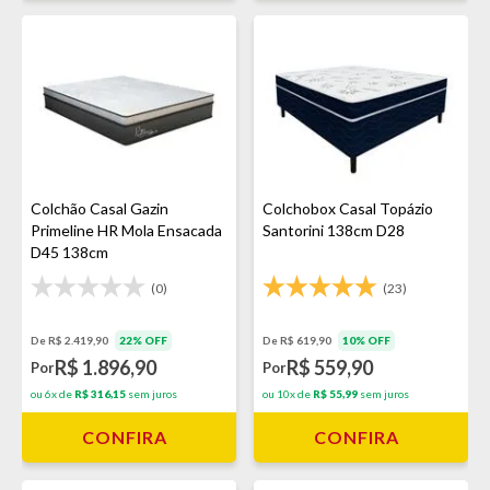
Colchão Casal Gazin
Colchobox Casal Topázio
Primeline HR Mola Ensacada
Santorini 138cm D28
D45 138cm
(0)
(23)
De R$ 2.419,90
22% OFF
De R$ 619,90
10% OFF
R$ 1.896,90
R$ 559,90
Por
Por
ou 6x de
R$ 316,15
sem juros
ou 10x de
R$ 55,99
sem juros
CONFIRA
CONFIRA