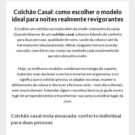
Colchão Casal: como escolher o modelo
ideal para noites realmente revigorantes
Escolher um colchão vai muito além de medir o tamanho da cama.
Quando falamos de um
colchão casal
, estamos falando de conforto
para duas pessoas, qualidade de sono, saúde da coluna e até da
harmonia do relacionamento. Afinal, ninguém merece acordar
cansado, com dores nas costas ou sentindo cada movimento do
parceiro durante a noite.
Hoje, os melhores modelos combinam tecnologia de suporte,
materiais mais duráveis e um foco enorme em ergonomia. Isso
significa que o colchão precisa se adaptar ao corpo, manter o
alinhamento da coluna e oferecer a firmeza certa – nem duro demais,
nem macio demais. Entender alguns conceitos básicos já ajuda você a
fugir de arrependimentos e transformar sua cama no melhor lugar da
casa.
Colchão casal mola ensacada: conforto individual
para duas pessoas