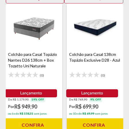
Colchão para Casal Topázio
Colchão para Casal 138cm
Nantes D26 138cm + Box
Topázio Exclusive D28 - Azul
Tozatto Uni Naturale
(0)
(0)
De R$ 1.179,90
19% OFF
De R$ 769,90
9% OFF
R$ 949,90
R$ 699,90
Por
Por
ou 6x de
R$ 158,31
sem juros
ou 10x de
R$ 69,99
sem juros
CONFIRA
CONFIRA