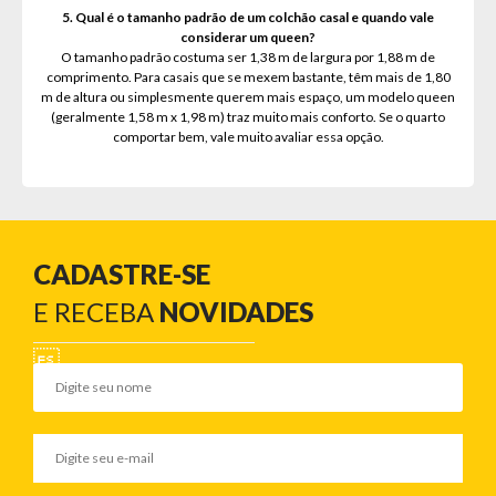
5. Qual é o tamanho padrão de um colchão casal e quando vale
considerar um queen?
O tamanho padrão costuma ser 1,38 m de largura por 1,88 m de
comprimento. Para casais que se mexem bastante, têm mais de 1,80
m de altura ou simplesmente querem mais espaço, um modelo queen
(geralmente 1,58 m x 1,98 m) traz muito mais conforto. Se o quarto
comportar bem, vale muito avaliar essa opção.
CADASTRE-SE
E RECEBA
NOVIDADES