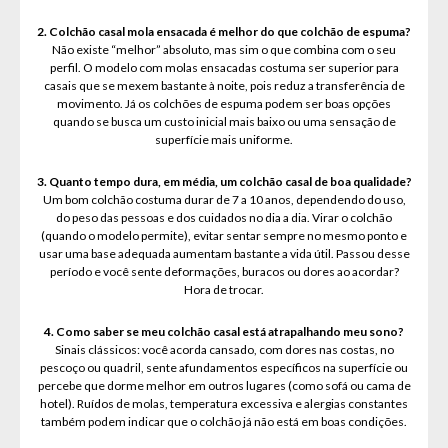
2. Colchão casal mola ensacada é melhor do que colchão de espuma?
Não existe “melhor” absoluto, mas sim o que combina com o seu
perfil. O modelo com molas ensacadas costuma ser superior para
casais que se mexem bastante à noite, pois reduz a transferência de
movimento. Já os colchões de espuma podem ser boas opções
quando se busca um custo inicial mais baixo ou uma sensação de
superfície mais uniforme.
3. Quanto tempo dura, em média, um colchão casal de boa qualidade?
Um bom colchão costuma durar de 7 a 10 anos, dependendo do uso,
do peso das pessoas e dos cuidados no dia a dia. Virar o colchão
(quando o modelo permite), evitar sentar sempre no mesmo ponto e
usar uma base adequada aumentam bastante a vida útil. Passou desse
período e você sente deformações, buracos ou dores ao acordar?
Hora de trocar.
4. Como saber se meu colchão casal está atrapalhando meu sono?
Sinais clássicos: você acorda cansado, com dores nas costas, no
pescoço ou quadril, sente afundamentos específicos na superfície ou
percebe que dorme melhor em outros lugares (como sofá ou cama de
hotel). Ruídos de molas, temperatura excessiva e alergias constantes
também podem indicar que o colchão já não está em boas condições.