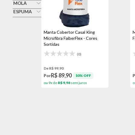
Manta
MOLA
Não
ESPUMA
Não
Manta Cobertor Casal King
M
Microfibra FaiberFlex - Cores
F
Sortidas
(0)
De R$ 99,90
R$ 89,90
Por
10% OFF
ou 9x de
R$ 9,98
sem juros
o