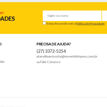
IS?
DADES
Estou de acordo com a
Política de Privacidade
O
PRECISA DE AJUDA?
(27) 3372-5254
atendimentosite@moveislinhares.com.br
ido
Fale Conosco
ou