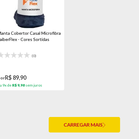
anta Cobertor Casal Microfibra
aiberFlex - Cores Sortidas
(0)
R$ 89,90
Por
u 9x de
R$ 9,98
sem juros
CARREGAR MAIS