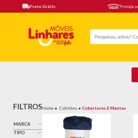
Frete Grátis
Proteja 
TODAS AS CATEGORIAS
MÓVEIS
SOFÁS
TE
FILTROS
Colchões
Cobertores E Mantas
MARCA
Faiberflex
TIPO