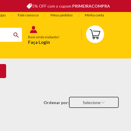
5% OFF com o cupom
PRIMEIRACOMPRA
ojas
Fale conosco
Meus pedidos
Minha conta
Bem vindo visitante!
Faça Login
BELEZA
ESPORTE E LAZER
OFERTAS DO DIA
Ordenar por:
Selecione