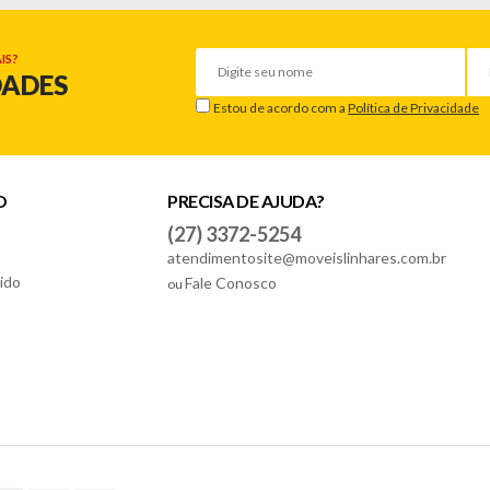
IS?
DADES
Estou de acordo com a
Política de Privacidade
O
PRECISA DE AJUDA?
(27) 3372-5254
atendimentosite@moveislinhares.com.br
ido
Fale Conosco
ou