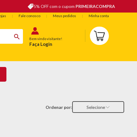
5% OFF com o cupom
PRIMEIRACOMPRA
ojas
Fale conosco
Meus pedidos
Minha conta
Bem vindo visitante!
Faça Login
BELEZA
ESPORTE E LAZER
OFERTAS DO DIA
Ordenar por:
Selecione