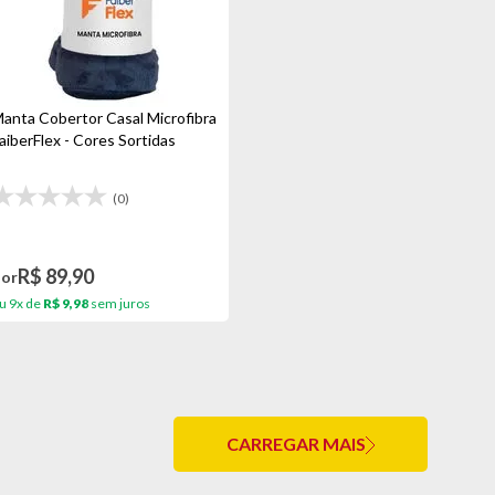
anta Cobertor Casal Microfibra
aiberFlex - Cores Sortidas
(0)
R$ 89,90
Por
u 9x de
R$ 9,98
sem juros
CARREGAR MAIS