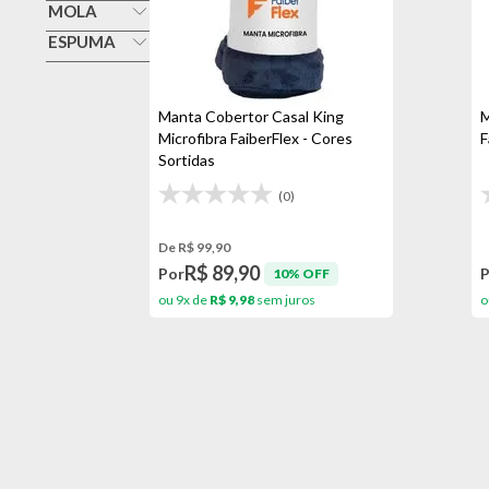
Manta
MOLA
Não
ESPUMA
Não
Manta Cobertor Casal King
M
Microfibra FaiberFlex - Cores
F
Sortidas
(0)
De R$ 99,90
R$ 89,90
Por
10% OFF
ou 9x de
R$ 9,98
sem juros
o