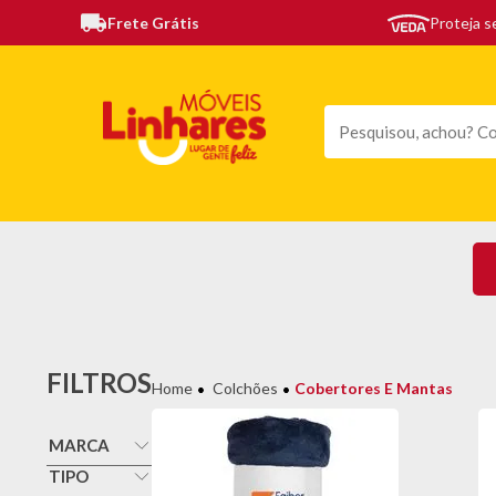
Frete Grátis
Proteja 
TODAS AS CATEGORIAS
MÓVEIS
SOFÁS
TE
FILTROS
Colchões
Cobertores E Mantas
MARCA
Faiberflex
TIPO