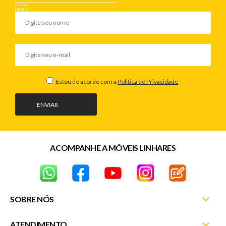
Estou de acordo com a
Política de Privacidade
ENVIAR
ACOMPANHE A MÓVEIS LINHARES
SOBRE NÓS
ATENDIMENTO
Nossas Lojas