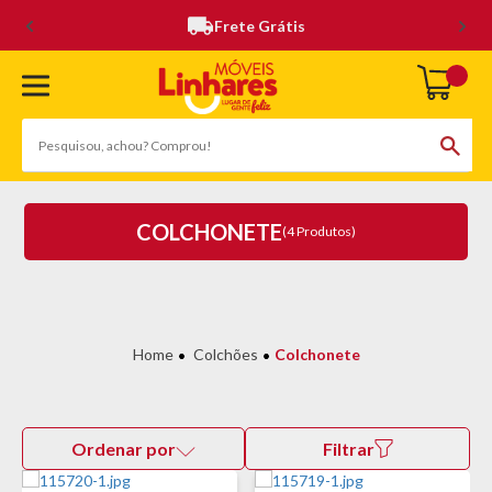
Frete Grátis
COLCHONETE
(4 Produtos)
Colchões
Colchonete
Ordenar por
Filtrar