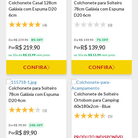
Colchonete Casal 128cm
Colchonete para Solteiro
Galáxia com Espuma D20
78cm Galáxia com Espuma
6cm
D20 6cm
(4)
(0)
De R$ 239,90
8% OFF
De R$ 149,90
7% OFF
R$ 219,90
R$ 139,90
Por
Por
ou 10x de
R$ 21,99
sem juros
ou 10x de
R$ 13,99
sem juros
CONFIRA
CONFIRA
Colchonete para Solteiro
Colchonete de Solteiro
78cm Galáxia com Espuma
Ortobom para Camping
D20 4cm
60x180x2cm - Blue
(1)
(5)
De R$ 99,90
10% OFF
R$ 89,90
Por
PRODUTO INDISPONÍVEL