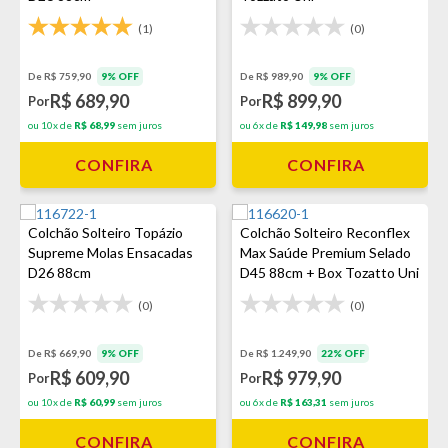
(1)
(0)
De R$ 759,90
9% OFF
De R$ 989,90
9% OFF
R$ 689,90
R$ 899,90
Por
Por
ou 10x de
R$ 68,99
sem juros
ou 6x de
R$ 149,98
sem juros
CONFIRA
CONFIRA
Colchão Solteiro Topázio
Colchão Solteiro Reconflex
Supreme Molas Ensacadas
Max Saúde Premium Selado
D26 88cm
D45 88cm + Box Tozatto Uni
(0)
(0)
De R$ 669,90
9% OFF
De R$ 1.249,90
22% OFF
R$ 609,90
R$ 979,90
Por
Por
ou 10x de
R$ 60,99
sem juros
ou 6x de
R$ 163,31
sem juros
CONFIRA
CONFIRA