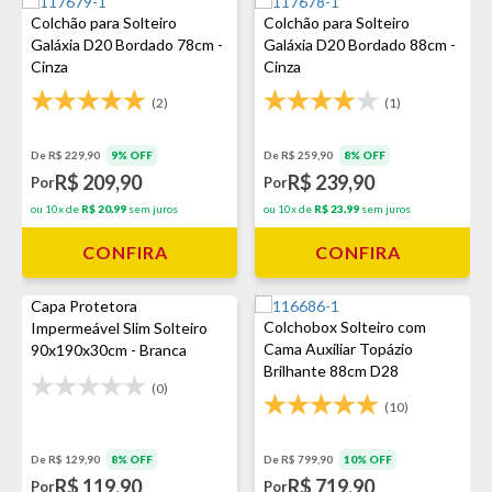
Colchão para Solteiro
Colchão para Solteiro
Galáxia D20 Bordado 78cm -
Galáxia D20 Bordado 88cm -
Cinza
Cinza
(2)
(1)
De R$ 229,90
9% OFF
De R$ 259,90
8% OFF
R$ 209,90
R$ 239,90
Por
Por
ou 10x de
R$ 20,99
sem juros
ou 10x de
R$ 23,99
sem juros
CONFIRA
CONFIRA
Capa Protetora
Colchobox Solteiro com
Impermeável Slim Solteiro
Cama Auxiliar Topázio
90x190x30cm - Branca
Brilhante 88cm D28
(0)
(10)
De R$ 129,90
8% OFF
De R$ 799,90
10% OFF
R$ 119,90
R$ 719,90
Por
Por