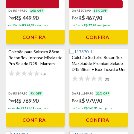
De R$ 499,90
10% OFF
De R$ 579,90
19% OFF
R$ 449,90
R$ 467,90
Por
Por
ou 10x de
R$ 44,99
sem juros
ou 6x de
R$ 77,98
sem juros
CONFIRA
CONFIRA
Colchão para Solteiro 88cm
Colchão Solteiro Reconflex
Reconflex Intense Miralastic
Max Saúde Premium Selado
Pro Selado D28 - Marrom
D45 88cm + Box Tozatto Uni
(0)
Cinza
(0)
De R$ 849,90
9% OFF
De R$ 1.249,90
22% OFF
R$ 769,90
R$ 979,90
Por
Por
ou 6x de
R$ 128,31
sem juros
ou 6x de
R$ 163,31
sem juros
CONFIRA
CONFIRA