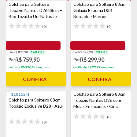
Colchão para Solteiro
Colchão para Solteiro 88cm
Topázio Nantes D26 88cm +
Galáxia Espuma D33
Box Tozatto Uni Naturale
Bordado - Marrom
(0)
(0)
De R$ 899,90
16% OFF
De R$ 329,90
9% OFF
R$ 759,90
R$ 299,90
Por
Por
ou 6x de
R$ 126,65
sem juros
ou 10x de
R$ 29,99
sem juros
CONFIRA
CONFIRA
Colchão para Solteiro 88cm
Colchão para Solteiro 88cm
Topázio Nantes D26 com
Topázio Exclusive D28 - Azul
Molas Ensacadas - Cinza
(0)
(0)