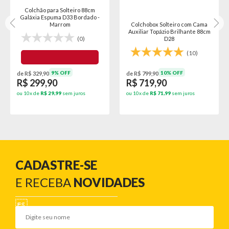
Colchão para Solteiro 88cm
Galáxia Espuma D33 Bordado -
Marrom
Colchobox Solteiro com Cama
Auxiliar Topázio Brilhante 88cm
(0)
D28
(10)
9% OFF
10% OFF
de R$ 329,90
de R$ 799,90
R$ 299,90
R$ 719,90
ou 10x de
R$ 29,99
sem juros
ou 10x de
R$ 71,99
sem juros
CADASTRE-SE
E RECEBA
NOVIDADES