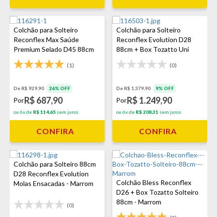
Colchão para Solteiro
Colchão para Solteiro
Reconflex Max Saúde
Reconflex Evolution D28
Premium Selado D45 88cm
88cm + Box Tozatto Uni
(1)
(0)
De R$ 929,90
26% OFF
De R$ 1.379,90
9% OFF
R$ 687,90
R$ 1.249,90
Por
Por
ou 6x de
R$ 114,65
sem juros
ou 6x de
R$ 208,31
sem juros
CONFIRA
CONFIRA
Colchão para Solteiro 88cm
D28 Reconflex Evolution
Colchão Bless Reconflex
Molas Ensacadas - Marrom
D26 + Box Tozatto Solteiro
88cm - Marrom
(0)