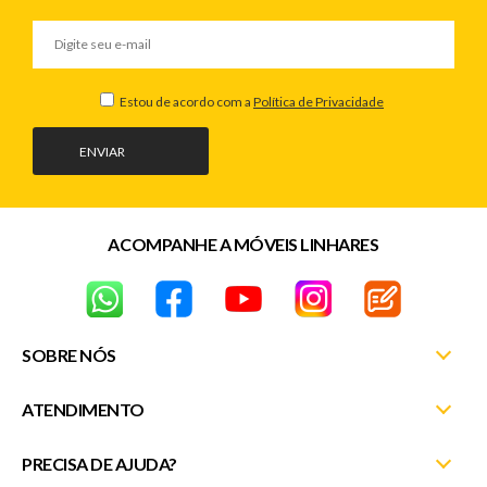
Estou de acordo com a
Política de Privacidade
ENVIAR
ACOMPANHE A MÓVEIS LINHARES
SOBRE NÓS
ATENDIMENTO
Nossas Lojas
Fale Conosco
PRECISA DE AJUDA?
Minha Conta