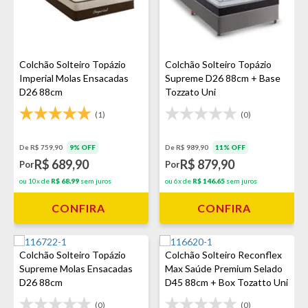
Colchão Solteiro Topázio
Colchão Solteiro Topázio
Imperial Molas Ensacadas
Supreme D26 88cm + Base
D26 88cm
Tozzato Uni
(1)
(0)
De R$ 759,90
9% OFF
De R$ 989,90
11% OFF
R$ 689,90
R$ 879,90
Por
Por
ou 10x de
R$ 68,99
sem juros
ou 6x de
R$ 146,65
sem juros
CONFIRA
CONFIRA
Colchão Solteiro Topázio
Colchão Solteiro Reconflex
Supreme Molas Ensacadas
Max Saúde Premium Selado
D26 88cm
D45 88cm + Box Tozatto Uni
(0)
(0)