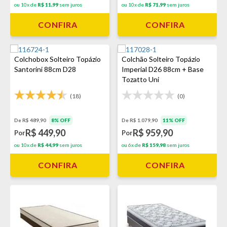
ou 10x de
R$ 11,99
sem juros
ou 10x de
R$ 71,99
sem juros
CONFIRA
CONFIRA
Colchobox Solteiro Topázio
Colchão Solteiro Topázio
Santorini 88cm D28
Imperial D26 88cm + Base
Tozatto Uni
(18)
(0)
De R$ 489,90
8% OFF
De R$ 1.079,90
11% OFF
R$ 449,90
R$ 959,90
Por
Por
ou 10x de
R$ 44,99
sem juros
ou 6x de
R$ 159,98
sem juros
CONFIRA
CONFIRA