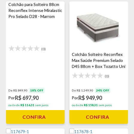
Colchão para Solteiro 88cm
Reconflex Intense Miralastic
Pro Selado D28 - Marrom
(0)
Colchão Solteiro Reconflex
Max Saúde Premium Selado
D45 88cm + Box Tozatto Uni
Cinza
(0)
De R$ 1.249,90
24% OFF
De R$ 849,90
18% OFF
R$ 949,90
R$ 697,90
Por
Por
ou 6x de
R$ 158,31
sem juros
ou 6x de
R$ 116,31
sem juros
CONFIRA
CONFIRA