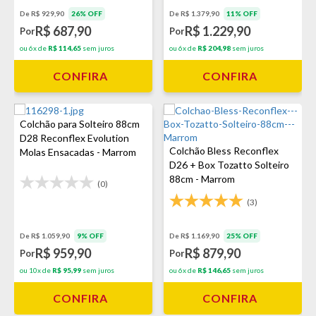
De R$ 1.379,90
11% OFF
De R$ 929,90
26% OFF
R$ 1.229,90
R$ 687,90
Por
Por
ou 6x de
R$ 204,98
sem juros
ou 6x de
R$ 114,65
sem juros
CONFIRA
CONFIRA
Colchão para Solteiro 88cm
D28 Reconflex Evolution
Colchão Bless Reconflex
Molas Ensacadas - Marrom
D26 + Box Tozatto Solteiro
88cm - Marrom
(0)
(3)
De R$ 1.059,90
9% OFF
De R$ 1.169,90
25% OFF
R$ 959,90
R$ 879,90
Por
Por
ou 10x de
R$ 95,99
sem juros
ou 6x de
R$ 146,65
sem juros
CONFIRA
CONFIRA