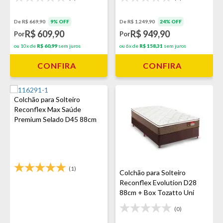
De R$ 669,90
9% OFF
De R$ 1.249,90
24% OFF
R$ 609,90
R$ 949,90
Por
Por
ou 10x de
R$ 60,99
sem juros
ou 6x de
R$ 158,31
sem juros
CONFIRA
CONFIRA
Colchão para Solteiro
Reconflex Max Saúde
Premium Selado D45 88cm
(1)
Colchão para Solteiro
Reconflex Evolution D28
88cm + Box Tozatto Uni
(0)