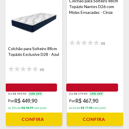
Colchão para Solteiro 88cm
Topázio Nantes D26 com
Molas Ensacadas - Cinza
(0)
Colchão para Solteiro 88cm
Topázio Exclusive D28 - Azul
(0)
De R$ 499,90
10% OFF
De R$ 579,90
19% OFF
R$ 449,90
R$ 467,90
Por
Por
ou 10x de
R$ 44,99
sem juros
ou 6x de
R$ 77,98
sem juros
CONFIRA
CONFIRA