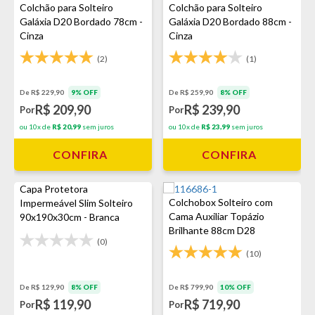
Colchão para Solteiro
Colchão para Solteiro
Galáxia D20 Bordado 78cm -
Galáxia D20 Bordado 88cm -
Cinza
Cinza
(2)
(1)
De R$ 229,90
9% OFF
De R$ 259,90
8% OFF
R$ 209,90
R$ 239,90
Por
Por
ou 10x de
R$ 20,99
sem juros
ou 10x de
R$ 23,99
sem juros
CONFIRA
CONFIRA
Capa Protetora
Colchobox Solteiro com
Impermeável Slim Solteiro
Cama Auxiliar Topázio
90x190x30cm - Branca
Brilhante 88cm D28
(0)
(10)
De R$ 129,90
8% OFF
De R$ 799,90
10% OFF
R$ 119,90
R$ 719,90
Por
Por