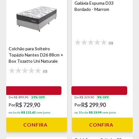
Galáxia Espuma D33
Bordado - Marrom
(0)
Colchão para Solteiro
Topázio Nantes D26 88cm +
Box Tozatto Uni Naturale
(0)
De R$ 899,90
19% OFF
De R$ 329,90
9% OFF
R$ 729,90
R$ 299,90
Por
Por
ou 6x de
R$ 121,65
sem juros
ou 10x de
R$ 29,99
sem juros
CONFIRA
CONFIRA