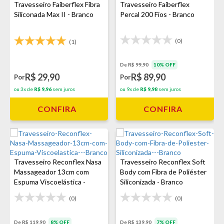
Travesseiro Faiberflex Fibra
Travesseiro Faiberflex
Siliconada Max II - Branco
Percal 200 Fios - Branco
(0)
(1)
De R$ 99,90
10% OFF
R$ 29,90
R$ 89,90
Por
Por
ou 3x de
R$ 9,96
sem juros
ou 9x de
R$ 9,98
sem juros
CONFIRA
CONFIRA
Travesseiro Reconflex Nasa
Travesseiro Reconflex Soft
Massageador 13cm com
Body com Fibra de Poliéster
Espuma Viscoelástica -
Siliconizada - Branco
Branco
(0)
(0)
De R$ 119,90
8% OFF
De R$ 139,90
7% OFF