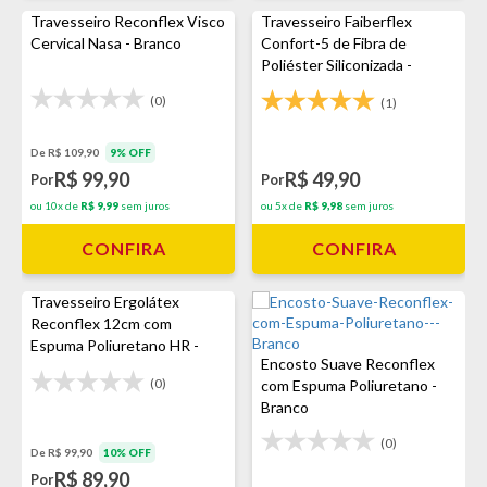
Travesseiro Reconflex Visco
Travesseiro Faiberflex
Cervical Nasa - Branco
Confort-5 de Fibra de
Poliéster Siliconizada -
Branco
(0)
(1)
De R$ 109,90
9% OFF
R$ 99,90
R$ 49,90
Por
Por
ou 10x de
R$ 9,99
sem juros
ou 5x de
R$ 9,98
sem juros
CONFIRA
CONFIRA
Travesseiro Ergolátex
Reconflex 12cm com
Espuma Poliuretano HR -
Encosto Suave Reconflex
Branco
(0)
com Espuma Poliuretano -
Branco
(0)
De R$ 99,90
10% OFF
R$ 89,90
Por