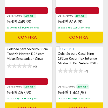
De R$ 499,90
10% OFF
De R$ 769,90
20% OFF
R$ 449,90
R$ 616,90
Por
Por
ou 10x de
R$ 44,99
sem juros
ou 6x de
R$ 102,81
sem juros
CONFIRA
CONFIRA
Colchão para Solteiro 88cm
Colchão para Casal King
Topázio Nantes D26 com
192cm Reconflex Intense
Molas Ensacadas - Cinza
Miralastic Pro Selado D28 -
(0)
Marrom
(0)
De R$ 579,90
19% OFF
De R$ 1.799,90
20% OFF
R$ 467,90
R$ 1.441,90
Por
Por
ou 6x de
R$ 77,98
sem juros
ou 6x de
R$ 240,31
sem juros
CONFIRA
CONFIRA