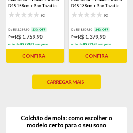
D45 158cm + Box Tozatto
D45 138cm + Box Tozatto
Uni Cinza
Uni Cinza
(0)
(0)
De R$ 2.299,90
23% OFF
De R$ 1.809,90
24% OFF
R$ 1.759,90
R$ 1.379,90
Por
Por
ou 6x de
R$ 293,31
sem juros
ou 6x de
R$ 229,98
sem juros
CONFIRA
CONFIRA
CARREGAR MAIS
Colchão de mola: como escolher o
modelo certo para o seu sono