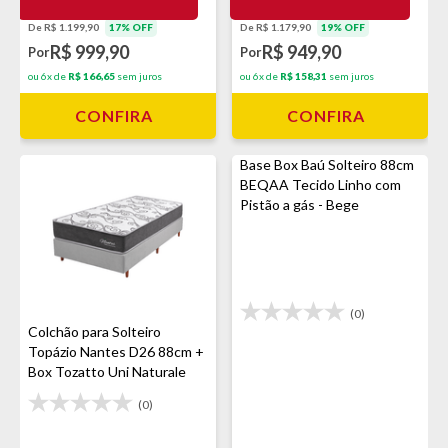
De R$ 1.179,90
19% OFF
De R$ 1.199,90
17% OFF
R$ 949,90
R$ 999,90
Por
Por
ou 6x de
R$ 158,31
sem juros
ou 6x de
R$ 166,65
sem juros
CONFIRA
CONFIRA
Base Box Baú Solteiro 88cm
BEQAA Tecido Linho com
Pistão a gás - Bege
(0)
Colchão para Solteiro
Topázio Nantes D26 88cm +
Box Tozatto Uni Naturale
(0)