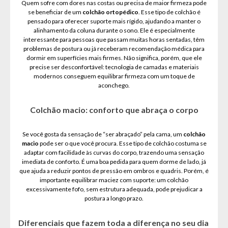
Quem sofre com dores nas costas ou precisa de maior firmeza pode
se beneficiar de um
colchão ortopédico
. Esse tipo de colchão é
pensado para oferecer suporte mais rígido, ajudando a manter o
alinhamento da coluna durante o sono. Ele é especialmente
interessante para pessoas que passam muitas horas sentadas, têm
problemas de postura ou já receberam recomendação médica para
dormir em superfícies mais firmes. Não significa, porém, que ele
precise ser desconfortável: tecnologia de camadas e materiais
modernos conseguem equilibrar firmeza com um toque de
aconchego.
Colchão macio: conforto que abraça o corpo
Se você gosta da sensação de “ser abraçado” pela cama, um
colchão
macio
pode ser o que você procura. Esse tipo de colchão costuma se
adaptar com facilidade às curvas do corpo, trazendo uma sensação
imediata de conforto. É uma boa pedida para quem dorme de lado, já
que ajuda a reduzir pontos de pressão em ombros e quadris. Porém, é
importante equilibrar maciez com suporte: um colchão
excessivamente fofo, sem estrutura adequada, pode prejudicar a
postura a longo prazo.
Diferenciais que fazem toda a diferença no seu dia