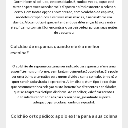
Dormir bem não é luxo, é necessidade. E, muitas vezes, o que está
faltando para você acordar mais disposto é simplesmente o colchão
certo. Com tantas opções no mercado, como
colchão de espuma
,
modelos ortopédicos e versões mais macias, é natural ficar em
dúvida. A boa notícia é que, entendendo as diferenças básicas entre
eles, fica muito mais fácil encontrar o parceiro ideal para as suas noites
de descanso.
Colchão de espuma: quando ele é a melhor
escolha?
O
colchão de espuma
costuma ser indicado para quem prefere uma
superfície mais uniforme, sem tanta movimentação ao deitar. Ele pode
ser uma ótima alternativa para quem divide a cama com alguém e não
quer sentir cada virada do parceiro. Além disso, é um tipo de colchão
que costuma ter boa relação custo-benefício e diferentes densidades,
que se adaptam a biotipos distintos. Ao escolher, vale ficar atento à
densidade recomendada para o seu peso, garantindo suporte
adequado para coluna, ombros e quadril.
Colchão ortopédico: apoio extra para a sua coluna