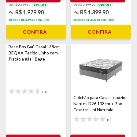
De R$ 2.299,90
14% OFF
De R$ 2.199,90
14% OFF
R$ 1.979,90
R$ 1.899,90
Por
Por
ou 6x de
R$ 329,98
sem juros
ou 6x de
R$ 316,65
sem juros
CONFIRA
CONFIRA
Base Box Baú Casal 138cm
BEQAA Tecido Linho com
Pistão a gás - Bege
(0)
Colchão para Casal Topázio
Nantes D26 138cm + Box
Tozatto Uni Naturale
(0)