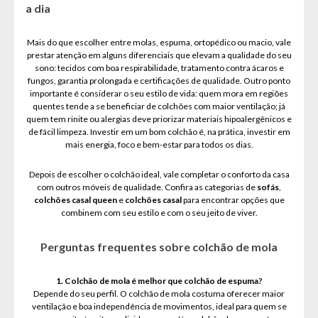
a dia
Mais do que escolher entre molas, espuma, ortopédico ou macio, vale
prestar atenção em alguns diferenciais que elevam a qualidade do seu
sono: tecidos com boa respirabilidade, tratamento contra ácaros e
fungos, garantia prolongada e certificações de qualidade. Outro ponto
importante é considerar o seu estilo de vida: quem mora em regiões
quentes tende a se beneficiar de colchões com maior ventilação; já
quem tem rinite ou alergias deve priorizar materiais hipoalergênicos e
de fácil limpeza. Investir em um bom colchão é, na prática, investir em
mais energia, foco e bem-estar para todos os dias.
Depois de escolher o colchão ideal, vale completar o conforto da casa
com outros móveis de qualidade. Confira as categorias de
sofás
,
colchões casal queen
e
colchões casal
para encontrar opções que
combinem com seu estilo e com o seu jeito de viver.
Perguntas frequentes sobre colchão de mola
1. Colchão de mola é melhor que colchão de espuma?
Depende do seu perfil. O colchão de mola costuma oferecer maior
ventilação e boa independência de movimentos, ideal para quem se