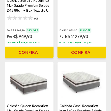
Colchão Solteiro Reconflex
Max Saúde Premium Selado
D45 88cm + Box Tozatto Uni
Cinza
(0)
De R$ 1.249,90
24% OFF
De R$ 2.889,90
21% OFF
R$ 949,90
R$ 2.279,90
Por
Por
ou 6x de
R$ 158,31
sem juros
ou 6x de
R$ 379,98
sem juros
CONFIRA
CONFIRA
Colchão Queen Reconflex
Colchão Casal Reconflex
Max Saúde Premium Selado
Max Saúde Premium Selado