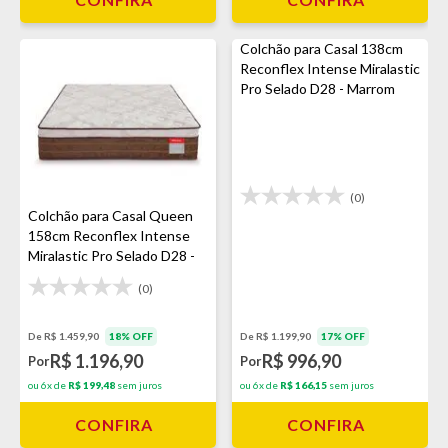
Colchão para Casal 138cm
Reconflex Intense Miralastic
Pro Selado D28 - Marrom
(0)
Colchão para Casal Queen
158cm Reconflex Intense
Miralastic Pro Selado D28 -
Marrom
(0)
De R$ 1.459,90
18% OFF
De R$ 1.199,90
17% OFF
R$ 1.196,90
R$ 996,90
Por
Por
ou 6x de
R$ 199,48
sem juros
ou 6x de
R$ 166,15
sem juros
CONFIRA
CONFIRA