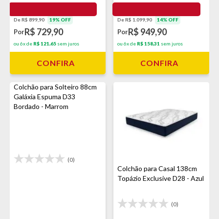
De R$ 899,90
19% OFF
De R$ 1.099,90
14% OFF
R$ 729,90
R$ 949,90
Por
Por
ou 6x de
R$ 121,65
sem juros
ou 6x de
R$ 158,31
sem juros
CONFIRA
CONFIRA
Colchão para Solteiro 88cm
Galáxia Espuma D33
Bordado - Marrom
(0)
Colchão para Casal 138cm
Topázio Exclusive D28 - Azul
(0)