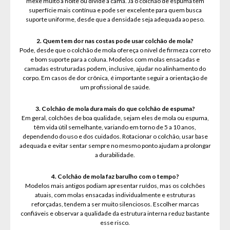
mexe muito à noite ou divide a cama. Já o colchão de espuma tem
superfície mais contínua e pode ser excelente para quem busca
suporte uniforme, desde que a densidade seja adequada ao peso.
2. Quem tem dor nas costas pode usar colchão de mola?
Pode, desde que o colchão de mola ofereça o nível de firmeza correto
e bom suporte para a coluna. Modelos com molas ensacadas e
camadas estruturadas podem, inclusive, ajudar no alinhamento do
corpo. Em casos de dor crônica, é importante seguir a orientação de
um profissional de saúde.
3. Colchão de mola dura mais do que colchão de espuma?
Em geral, colchões de boa qualidade, sejam eles de mola ou espuma,
têm vida útil semelhante, variando em torno de 5 a 10 anos,
dependendo do uso e dos cuidados. Rotacionar o colchão, usar base
adequada e evitar sentar sempre no mesmo ponto ajudam a prolongar
a durabilidade.
4. Colchão de mola faz barulho com o tempo?
Modelos mais antigos podiam apresentar ruídos, mas os colchões
atuais, com molas ensacadas individualmente e estruturas
reforçadas, tendem a ser muito silenciosos. Escolher marcas
confiáveis e observar a qualidade da estrutura interna reduz bastante
esse risco.