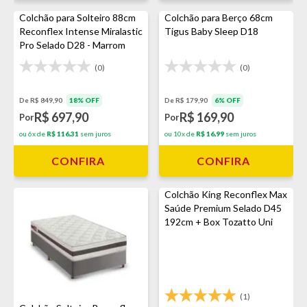
Colchão para Solteiro 88cm
Colchão para Berço 68cm
Reconflex Intense Miralastic
Tigus Baby Sleep D18
Pro Selado D28 - Marrom
(0)
(0)
De R$ 849,90
18% OFF
De R$ 179,90
6% OFF
R$ 697,90
R$ 169,90
Por
Por
ou 6x de
R$ 116,31
sem juros
ou 10x de
R$ 16,99
sem juros
CONFIRA
CONFIRA
Colchão King Reconflex Max
Saúde Premium Selado D45
192cm + Box Tozatto Uni
Cinza
(1)