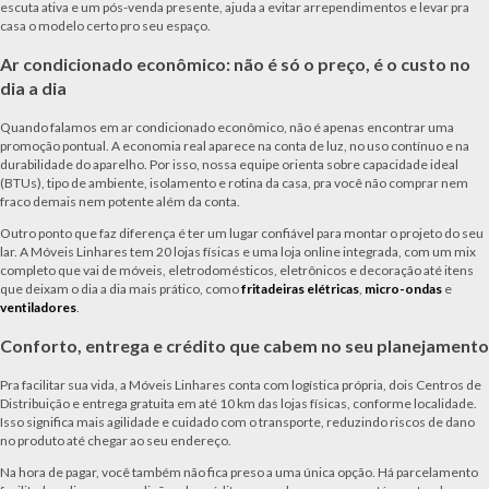
escuta ativa e um pós-venda presente, ajuda a evitar arrependimentos e levar pra
casa o modelo certo pro seu espaço.
Ar condicionado econômico: não é só o preço, é o custo no
dia a dia
Quando falamos em ar condicionado econômico, não é apenas encontrar uma
promoção pontual. A economia real aparece na conta de luz, no uso contínuo e na
durabilidade do aparelho. Por isso, nossa equipe orienta sobre capacidade ideal
(BTUs), tipo de ambiente, isolamento e rotina da casa, pra você não comprar nem
fraco demais nem potente além da conta.
Outro ponto que faz diferença é ter um lugar confiável para montar o projeto do seu
lar. A Móveis Linhares tem 20 lojas físicas e uma loja online integrada, com um mix
completo que vai de móveis, eletrodomésticos, eletrônicos e decoração até itens
que deixam o dia a dia mais prático, como
fritadeiras elétricas
,
micro-ondas
e
ventiladores
.
Conforto, entrega e crédito que cabem no seu planejamento
Pra facilitar sua vida, a Móveis Linhares conta com logística própria, dois Centros de
Distribuição e entrega gratuita em até 10 km das lojas físicas, conforme localidade.
Isso significa mais agilidade e cuidado com o transporte, reduzindo riscos de dano
no produto até chegar ao seu endereço.
Na hora de pagar, você também não fica preso a uma única opção. Há parcelamento