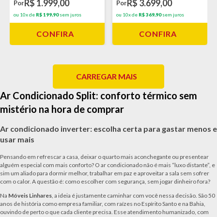
R$ 3.699,00
R$ 1.999,00
Por
Por
ou 10x de
R$ 369,90
sem juros
ou 10x de
R$ 199,90
sem juros
CONFIRA
CONFIRA
CARREGAR MAIS
Ar Condicionado Split: conforto térmico sem
mistério na hora de comprar
Ar condicionado inverter: escolha certa para gastar menos e
usar mais
Pensando em refrescar a casa, deixar o quarto mais aconchegante ou presentear
alguém especial com mais conforto? O ar condicionado não é mais “luxo distante”, e
sim um aliado para dormir melhor, trabalhar em paz e aproveitar a sala sem sofrer
com o calor. A questão é: como escolher com segurança, sem jogar dinheiro fora?
Na
Móveis Linhares
, a ideia é justamente caminhar com você nessa decisão. São 50
anos de história como empresa familiar, com raízes no Espírito Santo e na Bahia,
ouvindo de perto o que cada cliente precisa. Esse atendimento humanizado, com