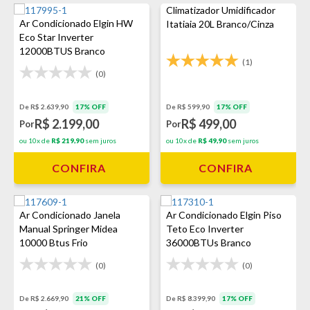
Climatizador Umidificador
Ar Condicionado Elgin HW
Itatiaia 20L Branco/Cinza
Eco Star Inverter
12000BTUS Branco
(1)
(0)
De R$ 2.639,90
17% OFF
De R$ 599,90
17% OFF
R$ 2.199,00
R$ 499,00
Por
Por
ou 10x de
R$ 219,90
sem juros
ou 10x de
R$ 49,90
sem juros
CONFIRA
CONFIRA
Ar Condicionado Janela
Ar Condicionado Elgin Piso
Manual Springer Midea
Teto Eco Inverter
10000 Btus Frio
36000BTUs Branco
(0)
(0)
De R$ 2.669,90
21% OFF
De R$ 8.399,90
17% OFF