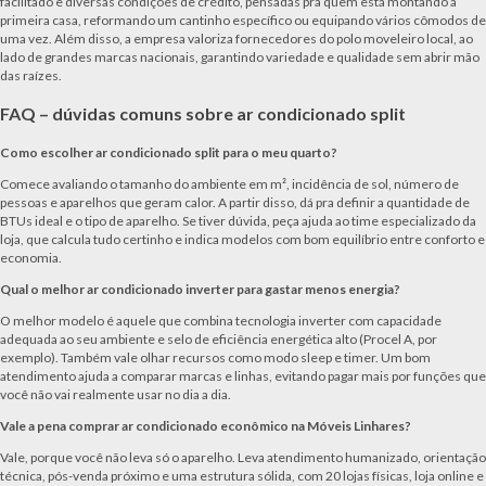
facilitado e diversas condições de crédito, pensadas pra quem está montando a
primeira casa, reformando um cantinho específico ou equipando vários cômodos de
uma vez. Além disso, a empresa valoriza fornecedores do polo moveleiro local, ao
lado de grandes marcas nacionais, garantindo variedade e qualidade sem abrir mão
das raízes.
FAQ – dúvidas comuns sobre ar condicionado split
Como escolher ar condicionado split para o meu quarto?
Comece avaliando o tamanho do ambiente em m², incidência de sol, número de
pessoas e aparelhos que geram calor. A partir disso, dá pra definir a quantidade de
BTUs ideal e o tipo de aparelho. Se tiver dúvida, peça ajuda ao time especializado da
loja, que calcula tudo certinho e indica modelos com bom equilíbrio entre conforto e
economia.
Qual o melhor ar condicionado inverter para gastar menos energia?
O melhor modelo é aquele que combina tecnologia inverter com capacidade
adequada ao seu ambiente e selo de eficiência energética alto (Procel A, por
exemplo). Também vale olhar recursos como modo sleep e timer. Um bom
atendimento ajuda a comparar marcas e linhas, evitando pagar mais por funções que
você não vai realmente usar no dia a dia.
Vale a pena comprar ar condicionado econômico na Móveis Linhares?
Vale, porque você não leva só o aparelho. Leva atendimento humanizado, orientação
técnica, pós-venda próximo e uma estrutura sólida, com 20 lojas físicas, loja online e