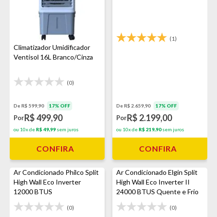
(1)
Climatizador Umidificador
Ventisol 16L Branco/Cinza
(0)
De R$ 599,90
17% OFF
De R$ 2.659,90
17% OFF
R$ 499,90
R$ 2.199,00
Por
Por
ou 10x de
R$ 49,99
sem juros
ou 10x de
R$ 219,90
sem juros
CONFIRA
CONFIRA
Ar Condicionado Philco Split
Ar Condicionado Elgin Split
High Wall Eco Inverter
High Wall Eco Inverter II
12000 BTUS
24000 BTUS Quente e Frio
(0)
(0)