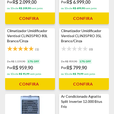
R$ 2.099,00
R$ 6.999,00
Por
Por
ou 10x de
R$ 209,90
sem juros
ou 10x de
R$ 699,90
sem juros
CONFIRA
CONFIRA
Climatizador Umidificador
Climatizador Umidificador
Ventisol CLIN35PRO 80L
Ventisol CLIN35PRO 35L
Branco/Cinza
Branco/Cinza
(1)
(0)
De R$ 1.159,90
17% OFF
De R$ 959,90
17% OFF
R$ 959,90
R$ 799,90
Por
Por
ou 10x de
R$ 95,99
sem juros
ou 10x de
R$ 79,99
sem juros
CONFIRA
CONFIRA
Ar Condicionado Agratto
Split Inverter 12.000 Btus
Frio