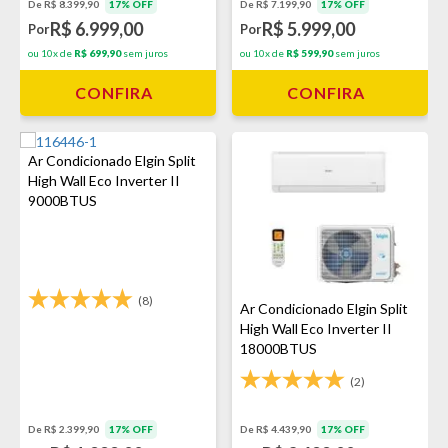
De R$ 8.399,90
17% OFF
De R$ 7.199,90
17% OFF
R$ 6.999,00
R$ 5.999,00
Por
Por
ou 10x de
R$ 699,90
sem juros
ou 10x de
R$ 599,90
sem juros
CONFIRA
CONFIRA
Ar Condicionado Elgin Split
High Wall Eco Inverter II
9000BTUS
(8)
Ar Condicionado Elgin Split
High Wall Eco Inverter II
18000BTUS
(2)
De R$ 4.439,90
17% OFF
De R$ 2.399,90
17% OFF