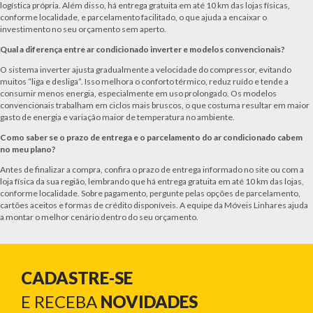
logística própria. Além disso, há entrega gratuita em até 10 km das lojas físicas,
conforme localidade, e parcelamento facilitado, o que ajuda a encaixar o
investimento no seu orçamento sem aperto.
Qual a diferença entre ar condicionado inverter e modelos convencionais?
O sistema inverter ajusta gradualmente a velocidade do compressor, evitando
muitos “liga e desliga”. Isso melhora o conforto térmico, reduz ruído e tende a
consumir menos energia, especialmente em uso prolongado. Os modelos
convencionais trabalham em ciclos mais bruscos, o que costuma resultar em maior
gasto de energia e variação maior de temperatura no ambiente.
Como saber se o prazo de entrega e o parcelamento do ar condicionado cabem
no meu plano?
Antes de finalizar a compra, confira o prazo de entrega informado no site ou com a
loja física da sua região, lembrando que há entrega gratuita em até 10 km das lojas,
conforme localidade. Sobre pagamento, pergunte pelas opções de parcelamento,
cartões aceitos e formas de crédito disponíveis. A equipe da Móveis Linhares ajuda
a montar o melhor cenário dentro do seu orçamento.
CADASTRE-SE
E RECEBA
NOVIDADES