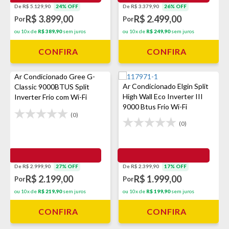
De R$ 5.129,90
24% OFF
De R$ 3.379,90
26% OFF
R$ 3.899,00
R$ 2.499,00
Por
Por
ou 10x de
R$ 389,90
sem juros
ou 10x de
R$ 249,90
sem juros
CONFIRA
CONFIRA
Ar Condicionado Gree G-
Ar Condicionado Elgin Split
Classic 9000BTUS Split
High Wall Eco Inverter III
Inverter Frio com Wi-Fi
9000 Btus Frio Wi-Fi
(0)
(0)
De R$ 2.999,90
27% OFF
De R$ 2.399,90
17% OFF
R$ 2.199,00
R$ 1.999,00
Por
Por
ou 10x de
R$ 219,90
sem juros
ou 10x de
R$ 199,90
sem juros
CONFIRA
CONFIRA