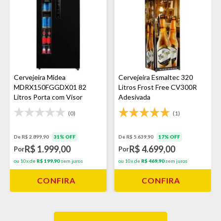
Cervejeira Midea
Cervejeira Esmaltec 320
MDRX150FGGDX01 82
Litros Frost Free CV300R
Litros Porta com Visor
Adesivada
(0)
(1)
De R$ 2.899,90
31% OFF
De R$ 5.639,90
17% OFF
R$ 1.999,00
R$ 4.699,00
Por
Por
ou 10x de
R$ 199,90
sem juros
ou 10x de
R$ 469,90
sem juros
CONFIRA
CONFIRA