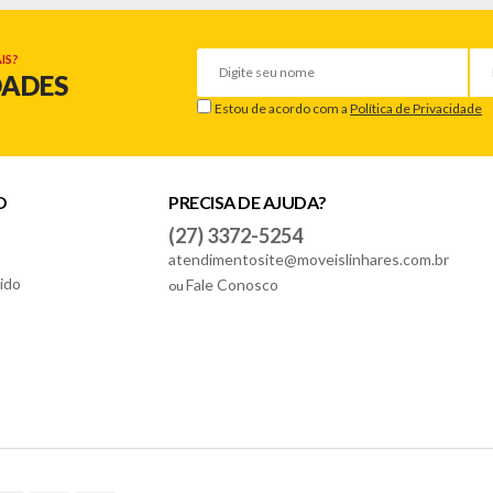
IS?
DADES
Estou de acordo com a
Política de Privacidade
O
PRECISA DE AJUDA?
(27) 3372-5254
atendimentosite@moveislinhares.com.br
ido
Fale Conosco
ou