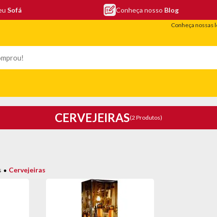
seu
Sofá
Conheça nosso
Blog
Conheça nossas l
LEFONIA
ELETRO
COLCHÕES
ELETRÔNICOS
PORTÁTEIS
CERVEJEIRAS
(2 Produtos)
s
Cervejeiras