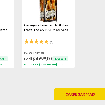
Cervejeira Esmaltec 320 Litros
tros
Frost Free CV300R Adesivada
(1)
De R$ 5.639,90
R$ 4.699,00
Por
 OFF
17% OFF
os
ou 10x de
R$ 469,90
sem juros
CARREGAR MAIS