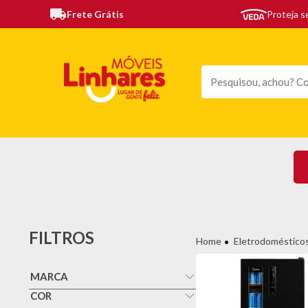
Frete Grátis
Proteja 
TODAS AS CATEGORIAS
MÓVEIS
SOFÁS
TE
FILTROS
Eletrodoméstico
MARCA
Esmaltec
COR