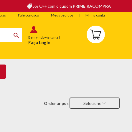
5% OFF com o cupom
PRIMEIRACOMPRA
ojas
Fale conosco
Meus pedidos
Minha conta
Bem vindo visitante!
Faça Login
BELEZA
ESPORTE E LAZER
OFERTAS DO DIA
Ordenar por:
Selecione