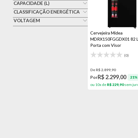
Adesivada
CAPACIDADE (L)
Spring
Até 200 Litros
CLASSIFICAÇÃO ENERGÉTICA
Preta
A
VOLTAGEM
De 301 A 400 Litros
127v
Cervejeira Midea
220v
MDRX150FGGDX01 82 Li
Porta com Visor
(0)
De R$ 2.899,90
R$ 2.299,00
Por
21%
ou 10x de
R$ 229,90
sem jur