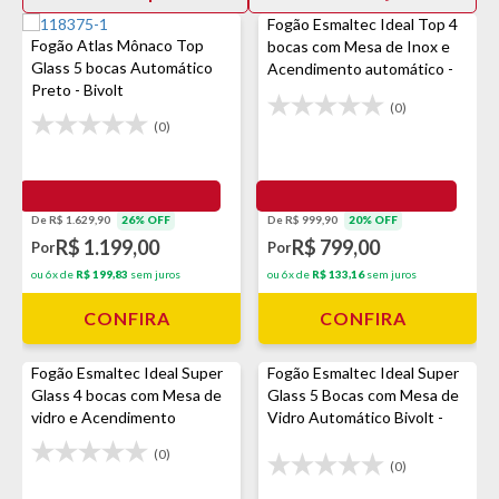
Fogão Esmaltec Ideal Top 4
Fogão Atlas Mônaco Top
bocas com Mesa de Inox e
Glass 5 bocas Automático
Acendimento automático -
Preto - Bivolt
Branco
(0)
(0)
De R$ 1.629,90
26% OFF
De R$ 999,90
20% OFF
R$ 1.199,00
R$ 799,00
Por
Por
ou 6x de
R$ 199,83
sem juros
ou 6x de
R$ 133,16
sem juros
CONFIRA
CONFIRA
Fogão Esmaltec Ideal Super
Fogão Esmaltec Ideal Super
Glass 4 bocas com Mesa de
Glass 5 Bocas com Mesa de
vidro e Acendimento
Vidro Automático Bivolt -
automático - Preto
Preto
(0)
(0)