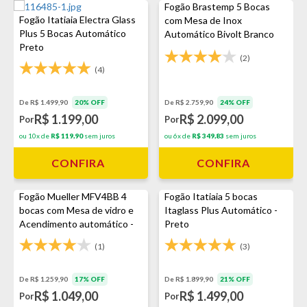
Fogão Brastemp 5 Bocas
Fogão Itatiaia Electra Glass
com Mesa de Inox
Plus 5 Bocas Automático
Automático Bivolt Branco
Preto
(2)
(4)
De R$ 1.499,90
20% OFF
De R$ 2.759,90
24% OFF
R$ 1.199,00
R$ 2.099,00
Por
Por
ou 10x de
R$ 119,90
sem juros
ou 6x de
R$ 349,83
sem juros
CONFIRA
CONFIRA
Fogão Mueller MFV4BB 4
Fogão Itatiaia 5 bocas
bocas com Mesa de vidro e
Itaglass Plus Automático -
Acendimento automático -
Preto
Preto/Fosco
(1)
(3)
De R$ 1.259,90
17% OFF
De R$ 1.899,90
21% OFF
R$ 1.049,00
R$ 1.499,00
Por
Por