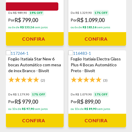
De R$ 989,90
19% OFF
De R$ 1.329,90
17% OFF
R$ 799,00
R$ 1.099,00
Por
Por
ou 6x de
R$ 133,16
sem juros
ou 6x de
R$ 183,16
sem juros
CONFIRA
CONFIRA
Fogão Itatiaia Star New 6
Fogão Itatiaia Electra Glass
bocas Automático com mesa
Plus 4 Bocas Automático
de inox Branco - Bivolt
Preto - Bivolt
(2)
(3)
De R$ 1.179,90
17% OFF
De R$ 1.079,90
17% OFF
R$ 979,00
R$ 899,00
Por
Por
ou 10x de
R$ 97,90
sem juros
ou 10x de
R$ 89,90
sem juros
CONFIRA
CONFIRA