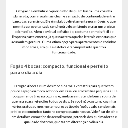
O fogão de embutir é o queridinho de quem busca uma cozinha
planejada, com visual mais clean e sensação de continuidade entre
bancadas e armários. Ele é instalado diretamente nos móveis, o que
permite aproveitar cada centímetro do ambiente e criar um projeto
sob medida. Além do visual sofisticado, costuma ser mais fácil de
limpar na parte externa, já que não tem aquelas laterais expostas que
acumulam gordura. É uma ótima opção para apartamentos e cozinhas
modernas, em que a estética é tão importante quanto a
funcionalidade.
Fogão 4 bocas: compacto, funcional e perfeito
para o dia a dia
O fogão 4 bocas é um dos modelos mais versáteis para quem tem
pouco espaço ou mora sozinho, em casal ou em famílias pequenas. Ele
ocupa menos área na cozinha e, ainda assim, atende bem a rotina de
quem prepara refeições todos os dias. Se você não costuma cozinhar
vários pratos ao mesmo tempo, esse tipo de fogão acaba sendo mais
prático e econômico, tanto na compra quanto no uso. Vale ficar de olho
em detalhes como tipo de acendimento, potência dos queimadores e
qualidade do forno, que fazem diferença no dia a dia.