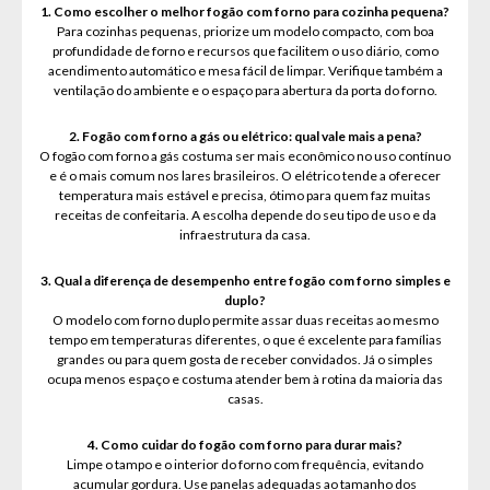
1. Como escolher o melhor fogão com forno para cozinha pequena?
Para cozinhas pequenas, priorize um modelo compacto, com boa
profundidade de forno e recursos que facilitem o uso diário, como
acendimento automático e mesa fácil de limpar. Verifique também a
ventilação do ambiente e o espaço para abertura da porta do forno.
2. Fogão com forno a gás ou elétrico: qual vale mais a pena?
O fogão com forno a gás costuma ser mais econômico no uso contínuo
e é o mais comum nos lares brasileiros. O elétrico tende a oferecer
temperatura mais estável e precisa, ótimo para quem faz muitas
receitas de confeitaria. A escolha depende do seu tipo de uso e da
infraestrutura da casa.
3. Qual a diferença de desempenho entre fogão com forno simples e
duplo?
O modelo com forno duplo permite assar duas receitas ao mesmo
tempo em temperaturas diferentes, o que é excelente para famílias
grandes ou para quem gosta de receber convidados. Já o simples
ocupa menos espaço e costuma atender bem à rotina da maioria das
casas.
4. Como cuidar do fogão com forno para durar mais?
Limpe o tampo e o interior do forno com frequência, evitando
acumular gordura. Use panelas adequadas ao tamanho dos