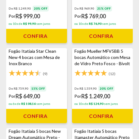
De R$ 1.249,90
20% OFF
De R$ 969,90
21% OFF
R$ 999,00
R$ 769,00
Por
Por
ou 10x de
R$ 99,90
sem juros
ou 10x de
R$ 76,90
sem juros
CONFIRA
CONFIRA
Fogão Itatiaia Star Clean
Fogão Mueller MFV5BB 5
New 4 bocas com Mesa de
bocas Automático com Mesa
Inox Branco
de Vidro Preto Fosco - Bivolt
(9)
(12)
De R$ 759,90
15% OFF
De R$ 1.559,90
20% OFF
R$ 649,00
R$ 1.249,00
Por
Por
ou 6x de
R$ 108,16
sem juros
ou 10x de
R$ 124,90
sem juros
CONFIRA
CONFIRA
Fogão Itatiaia 5 bocas New
Fogão Itatiaia 5 bocas
Dream Automático Preto -
Itamaster Automático Preto