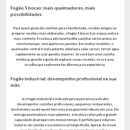
Fogão 5 bocas: mais queimadores, mais
possibilidades
Para quem gosta de cozinhar para a família toda, receber amigos ou
preparar receitas mais elaboradas, o fogão 5 bocas traz espaço extra e
mais conforto. Essa boca adicional facilita cozinhar vários pratos ao
mesmo tempo, sem aperto nas panelas. Em muitos modelos, o
queimador central é mais potente, ideal para selar carnes, ferver água
rapidamente ou usar panelas maiores. Se você tem uma cozinha
média ou grande e gosta de explorar novas receitas, essa é uma
escolha que realmente faz diferença na experiência.
Fogão industrial: desempenho profissional na sua
mão
Já o fogão industrial é indicado para quem precisa de alto
desempenho: cozinhas profissionais, pequenos restaurantes,
lanchonetes ou até quem tem uma área gourmet robusta em casa. Ele
entrega queimadores mais potentes, estrutura reforçada e grande
capacidade de preparo em menos tempo. É perfeito para volumes
maiores de comida e uso intenso ao longo do dia. Apesar do visual