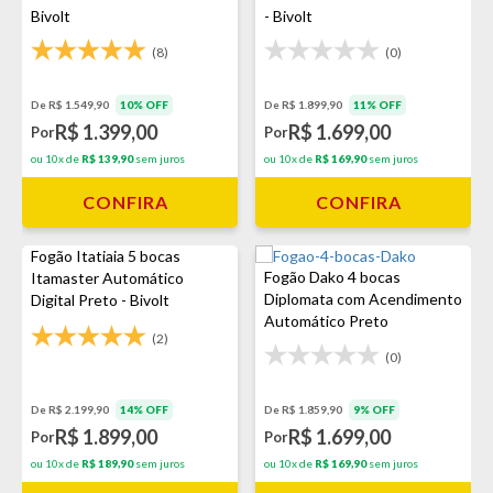
Bivolt
- Bivolt
(8)
(0)
De R$ 1.549,90
10% OFF
De R$ 1.899,90
11% OFF
R$ 1.399,00
R$ 1.699,00
Por
Por
ou 10x de
R$ 139,90
sem juros
ou 10x de
R$ 169,90
sem juros
CONFIRA
CONFIRA
Fogão Itatiaia 5 bocas
Fogão Dako 4 bocas
Itamaster Automático
Diplomata com Acendimento
Digital Preto - Bivolt
Automático Preto
(2)
(0)
De R$ 2.199,90
14% OFF
De R$ 1.859,90
9% OFF
R$ 1.899,00
R$ 1.699,00
Por
Por
ou 10x de
R$ 189,90
sem juros
ou 10x de
R$ 169,90
sem juros