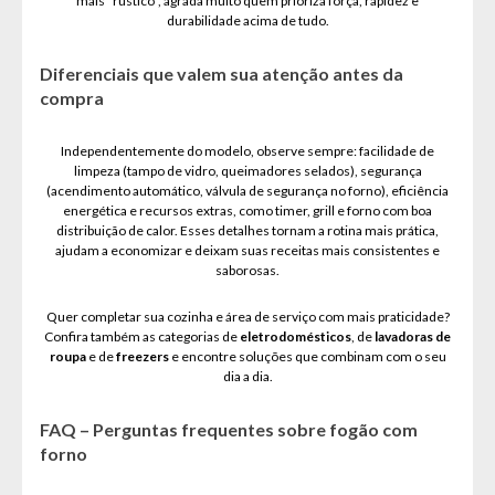
mais “rústico”, agrada muito quem prioriza força, rapidez e
durabilidade acima de tudo.
Diferenciais que valem sua atenção antes da
compra
Independentemente do modelo, observe sempre: facilidade de
limpeza (tampo de vidro, queimadores selados), segurança
(acendimento automático, válvula de segurança no forno), eficiência
energética e recursos extras, como timer, grill e forno com boa
distribuição de calor. Esses detalhes tornam a rotina mais prática,
ajudam a economizar e deixam suas receitas mais consistentes e
saborosas.
Quer completar sua cozinha e área de serviço com mais praticidade?
Confira também as categorias de
eletrodomésticos
, de
lavadoras de
roupa
e de
freezers
e encontre soluções que combinam com o seu
dia a dia.
FAQ – Perguntas frequentes sobre fogão com
forno