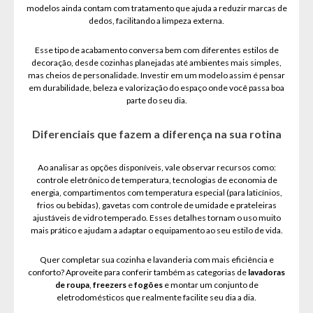
modelos ainda contam com tratamento que ajuda a reduzir marcas de
dedos, facilitando a limpeza externa.
Esse tipo de acabamento conversa bem com diferentes estilos de
decoração, desde cozinhas planejadas até ambientes mais simples,
mas cheios de personalidade. Investir em um modelo assim é pensar
em durabilidade, beleza e valorização do espaço onde você passa boa
parte do seu dia.
Diferenciais que fazem a diferença na sua rotina
Ao analisar as opções disponíveis, vale observar recursos como:
controle eletrônico de temperatura, tecnologias de economia de
energia, compartimentos com temperatura especial (para laticínios,
frios ou bebidas), gavetas com controle de umidade e prateleiras
ajustáveis de vidro temperado. Esses detalhes tornam o uso muito
mais prático e ajudam a adaptar o equipamento ao seu estilo de vida.
Quer completar sua cozinha e lavanderia com mais eficiência e
conforto? Aproveite para conferir também as categorias de
lavadoras
de roupa
,
freezers
e
fogões
e montar um conjunto de
eletrodomésticos que realmente facilite seu dia a dia.