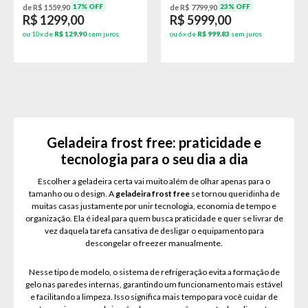
17% OFF
23% OFF
de R$ 1559,90
de R$ 7799,90
R$ 1299,00
R$ 5999,00
ou 10x de
R$ 129,90
sem juros
ou 6x de
R$ 999,83
sem juros
Geladeira frost free: praticidade e
tecnologia para o seu dia a dia
Escolher a geladeira certa vai muito além de olhar apenas para o
tamanho ou o design. A
geladeira frost free
se tornou queridinha de
muitas casas justamente por unir tecnologia, economia de tempo e
organização. Ela é ideal para quem busca praticidade e quer se livrar de
vez daquela tarefa cansativa de desligar o equipamento para
descongelar o freezer manualmente.
Nesse tipo de modelo, o sistema de refrigeração evita a formação de
gelo nas paredes internas, garantindo um funcionamento mais estável
e facilitando a limpeza. Isso significa mais tempo para você cuidar de