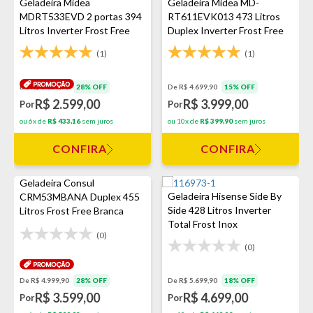
Geladeira Midea
Geladeira Midea MD-
MDRT533EVD 2 portas 394
RT611EVK013 473 Litros
Litros Inverter Frost Free
Duplex Inverter Frost Free
Branca
Branca
(1)
(1)
De R$ 3.629,90
28% OFF
De R$ 4.699,90
15% OFF
R$ 2.599,00
R$ 3.999,00
Por
Por
ou 6x de
R$ 433,16
sem juros
ou 10x de
R$ 399,90
sem juros
CONFIRA
CONFIRA
Geladeira Consul
Geladeira Hisense Side By
CRM53MBANA Duplex 455
Side 428 Litros Inverter
Litros Frost Free Branca
Total Frost Inox
(0)
(0)
De R$ 4.999,90
28% OFF
De R$ 5.699,90
18% OFF
R$ 3.599,00
R$ 4.699,00
Por
Por