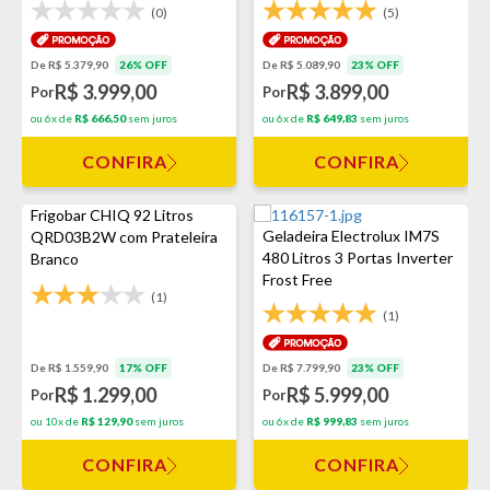
(0)
(5)
De R$ 5.379,90
26% OFF
De R$ 5.089,90
23% OFF
R$ 3.999,00
R$ 3.899,00
Por
Por
ou 6x de
R$ 666,50
sem juros
ou 6x de
R$ 649,83
sem juros
CONFIRA
CONFIRA
Frigobar CHIQ 92 Litros
Geladeira Electrolux IM7S
QRD03B2W com Prateleira
480 Litros 3 Portas Inverter
Branco
Frost Free
(1)
(1)
De R$ 1.559,90
17% OFF
De R$ 7.799,90
23% OFF
R$ 1.299,00
R$ 5.999,00
Por
Por
ou 10x de
R$ 129,90
sem juros
ou 6x de
R$ 999,83
sem juros
CONFIRA
CONFIRA