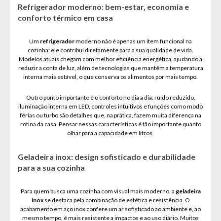
Refrigerador moderno: bem-estar, economia e
conforto térmico em casa
Um
refrigerador
moderno não é apenas um item funcional na
cozinha; ele contribui diretamente para a sua qualidade de vida.
Modelos atuais chegam com melhor eficiência energética, ajudando a
reduzir a conta de luz, além de tecnologias que mantêm a temperatura
interna mais estável, o que conserva os alimentos por mais tempo.
Outro ponto importante é o conforto no dia a dia: ruído reduzido,
iluminação interna em LED, controles intuitivos e funções como modo
férias ou turbo são detalhes que, na prática, fazem muita diferença na
rotina da casa. Pensar nessas características é tão importante quanto
olhar para a capacidade em litros.
Geladeira inox: design sofisticado e durabilidade
para a sua cozinha
Para quem busca uma cozinha com visual mais moderno, a
geladeira
inox
se destaca pela combinação de estética e resistência. O
acabamento em aço inox confere um ar sofisticado ao ambiente e, ao
mesmo tempo, é mais resistente a impactos e ao uso diário. Muitos