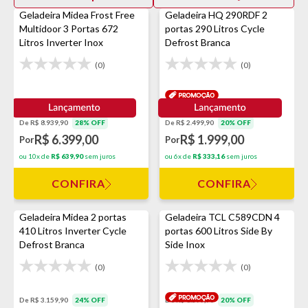
Geladeira Midea Frost Free
Geladeira HQ 290RDF 2
Multidoor 3 Portas 672
portas 290 Litros Cycle
Litros Inverter Inox
Defrost Branca
(0)
(0)
De R$ 8.939,90
28% OFF
De R$ 2.499,90
20% OFF
R$ 6.399,00
R$ 1.999,00
Por
Por
ou 10x de
R$ 639,90
sem juros
ou 6x de
R$ 333,16
sem juros
CONFIRA
CONFIRA
Geladeira Midea 2 portas
Geladeira TCL C589CDN 4
410 Litros Inverter Cycle
portas 600 Litros Side By
Defrost Branca
Side Inox
(0)
(0)
De R$ 3.159,90
24% OFF
De R$ 8.399,90
20% OFF