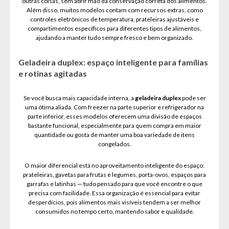
outras coisas, sem abrir mão da conservação correta dos alimentos.
Além disso, muitos modelos contam com recursos extras, como
controles eletrônicos de temperatura, prateleiras ajustáveis e
compartimentos específicos para diferentes tipos de alimentos,
ajudando a manter tudo sempre fresco e bem organizado.
Geladeira duplex: espaço inteligente para famílias
e rotinas agitadas
Se você busca mais capacidade interna, a
geladeira duplex
pode ser
uma ótima aliada. Com freezer na parte superior e refrigerador na
parte inferior, esses modelos oferecem uma divisão de espaços
bastante funcional, especialmente para quem compra em maior
quantidade ou gosta de manter uma boa variedade de itens
congelados.
O maior diferencial está no aproveitamento inteligente do espaço:
prateleiras, gavetas para frutas e legumes, porta-ovos, espaços para
garrafas e latinhas — tudo pensado para que você encontre o que
precisa com facilidade. Essa organização é essencial para evitar
desperdícios, pois alimentos mais visíveis tendem a ser melhor
consumidos no tempo certo, mantendo sabor e qualidade.