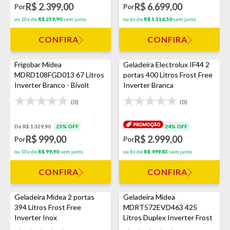
R$ 2.399,00
R$ 6.699,00
Por
Por
ou 10x de
R$ 239,90
sem juros
ou 6x de
R$ 1.116,50
sem juros
CONFIRA
CONFIRA
Frigobar Midea
Geladeira Electrolux IF44 2
MDRD108FGD013 67 Litros
portas 400 Litros Frost Free
Inverter Branco - Bivolt
Inverter Branca
(0)
(0)
De R$ 1.329,90
25% OFF
De R$ 3.949,90
24% OFF
R$ 999,00
R$ 2.999,00
Por
Por
ou 10x de
R$ 99,90
sem juros
ou 6x de
R$ 499,83
sem juros
CONFIRA
CONFIRA
Geladeira Midea 2 portas
Geladeira Midea
394 Litros Frost Free
MDRT572EVD463 425
Inverter Inox
Litros Duplex Inverter Frost
Free Inox - Bivolt