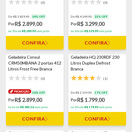
(0)
(0)
De R$ 3.819,90
24% OFF
De R$ 4.149,90
21% OFF
R$ 2.899,00
R$ 3.299,00
Por
Por
ou 10x de
R$ 289,90
sem juros
ou 10x de
R$ 329,90
sem juros
CONFIRA
CONFIRA
Geladeira Consul
Geladeira HQ 230RDF 230
CRM50MBANA 2 portas 412
Litros Duplex Defrost
Litros Frost Free Branca
Branca
(0)
(1)
De R$ 4.129,90
30% OFF
De R$ 2.159,90
17% OFF
R$ 2.899,00
R$ 1.799,00
Por
Por
ou 6x de
R$ 483,16
sem juros
ou 10x de
R$ 179,90
sem juros
CONFIRA
CONFIRA