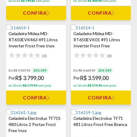
ou 6x de
R$ 599,83
sem juros
ou 10x de
R$ 469,90
sem juros
CONFIRA
CONFIRA
Geladeira Midea MD-
Geladeira Midea MD-
RT650EVK463 491 Litros
RT650EVK01 491 Litros
Inverter Frost Free Inox
Inverter Frost Free
(0)
(0)
De R$ 4.929,90
23% OFF
De R$ 4.669,90
23% OFF
R$ 3.799,00
R$ 3.599,00
Por
Por
ou 10x de
R$ 379,90
sem juros
ou 10x de
R$ 359,90
sem juros
CONFIRA
CONFIRA
Geladeira Electrolux TF71S
Geladeira Electrolux TF71
480 Litros 2 Portas Frost
481 Litros Frost Free Branca
Free Inox