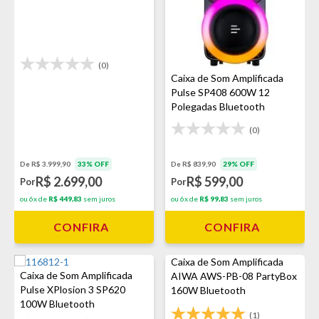
(0)
Caixa de Som Amplificada
Pulse SP408 600W 12
Polegadas Bluetooth
(0)
De R$ 839,90
29% OFF
De R$ 3.999,90
33% OFF
R$ 599,00
R$ 2.699,00
Por
Por
ou 6x de
R$ 99,83
sem juros
ou 6x de
R$ 449,83
sem juros
CONFIRA
CONFIRA
Caixa de Som Amplificada
Caixa de Som Amplificada
AIWA AWS-PB-08 PartyBox
Pulse XPlosion 3 SP620
160W Bluetooth
100W Bluetooth
(1)