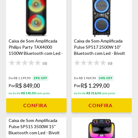
Caixa de Som Amplificada
Caixa de Som Amplificada
Philips Party TAX4000
Pulse SP517 2500W 10''
1500W Bluetooth com Led -
Bluetooth com Led - Bivolt
Bivolt
(0)
(0)
De R$ 1.199,90
29% OFF
De R$ 1.969,90
34% OFF
R$ 849,00
R$ 1.299,00
Por
Por
ou 6x de
R$ 141,50
sem juros
ou 6x de
R$ 216,50
sem juros
CONFIRA
CONFIRA
Caixa de Som Amplificada
Pulse SP515 3500W 15''
Bluetooth com Led - Bivolt