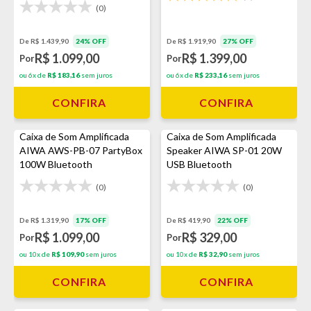
(0)
De R$ 1.439,90
24% OFF
De R$ 1.919,90
27% OFF
R$ 1.099,00
R$ 1.399,00
Por
Por
ou 6x de
R$ 183,16
sem juros
ou 6x de
R$ 233,16
sem juros
CONFIRA
CONFIRA
Caixa de Som Amplificada
Caixa de Som Amplificada
AIWA AWS-PB-07 PartyBox
Speaker AIWA SP-01 20W
100W Bluetooth
USB Bluetooth
(0)
(0)
De R$ 1.319,90
17% OFF
De R$ 419,90
22% OFF
R$ 1.099,00
R$ 329,00
Por
Por
ou 10x de
R$ 109,90
sem juros
ou 10x de
R$ 32,90
sem juros
CONFIRA
CONFIRA