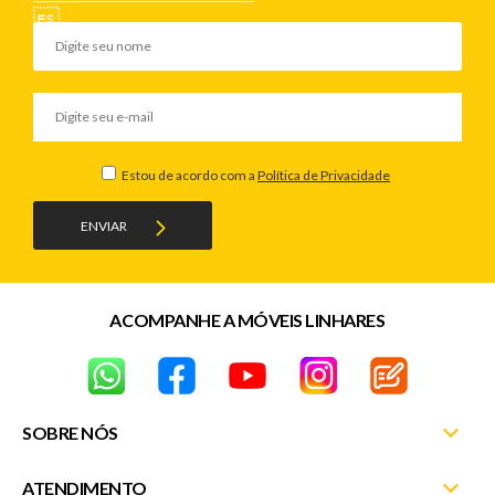
Estou de acordo com a
Política de Privacidade
ENVIAR
ACOMPANHE A MÓVEIS LINHARES
SOBRE NÓS
ATENDIMENTO
Nossas Lojas