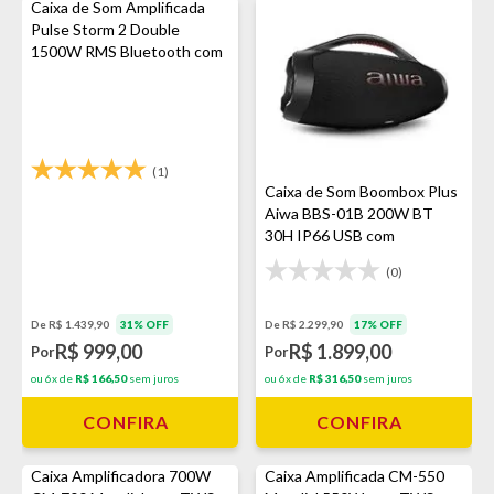
Caixa de Som Amplificada
Pulse Storm 2 Double
1500W RMS Bluetooth com
Led Bivolt
(1)
Caixa de Som Boombox Plus
Aiwa BBS-01B 200W BT
30H IP66 USB com
Bluetooth - Bivolt
(0)
De R$ 2.299,90
17% OFF
De R$ 1.439,90
31% OFF
R$ 1.899,00
R$ 999,00
Por
Por
ou 6x de
R$ 316,50
sem juros
ou 6x de
R$ 166,50
sem juros
CONFIRA
CONFIRA
Caixa Amplificadora 700W
Caixa Amplificada CM-550