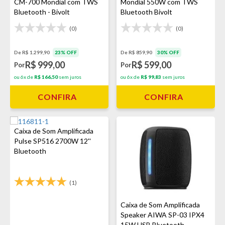
CM-700 Mondial com TWS
Mondial 550W com TWS
Bluetooth - Bivolt
Bluetooth Bivolt
(0)
(0)
De R$ 1.299,90
23% OFF
De R$ 859,90
30% OFF
R$ 999,00
R$ 599,00
Por
Por
ou 6x de
R$ 166,50
sem juros
ou 6x de
R$ 99,83
sem juros
CONFIRA
CONFIRA
Caixa de Som Amplificada
Pulse SP516 2700W 12''
Bluetooth
(1)
Caixa de Som Amplificada
Speaker AIWA SP-03 IPX4
15W USB Bluetooth