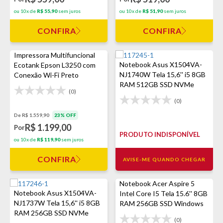
ou 10x de
R$ 55,90
sem juros
ou 10x de
R$ 51,90
sem juros
CONFIRA
CONFIRA
Impressora Multifuncional
Notebook Asus X1504VA-
Ecotank Epson L3250 com
NJ1740W Tela 15,6'' i5 8GB
Conexão Wi-Fi Preto
RAM 512GB SSD NVMe
(0)
Windows 11 Home - Prata
(0)
De R$ 1.559,90
23% OFF
R$ 1.199,00
Por
PRODUTO INDISPONÍVEL
ou 10x de
R$ 119,90
sem juros
CONFIRA
AVISE-ME QUANDO CHEGAR
Notebook Acer Aspire 5
Notebook Asus X1504VA-
Intel Core I5 Tela 15.6'' 8GB
NJ1737W Tela 15,6'' i5 8GB
RAM 256GB SSD Windows
RAM 256GB SSD NVMe
11
(0)
Windows 11 Home - Azul