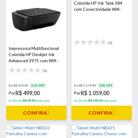
Colorida HP Ink Tank 584
com Conectividade Wifi -
Preto
(0)
Impressora Multifuncional
Colorida HP Deskjet Ink
Advanced 2975 com Wifi -
Preto
(0)
De R$ 559,90
11% OFF
De R$ 1.179,90
10% OFF
R$ 499,00
R$ 1.059,00
Por
Por
ou 10x de
R$ 49,90
sem juros
ou 10x de
R$ 105,90
sem juros
CONFIRA
CONFIRA