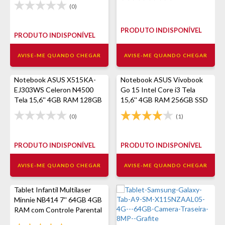
(0)
PRODUTO INDISPONÍVEL
PRODUTO INDISPONÍVEL
AVISE-ME QUANDO CHEGAR
AVISE-ME QUANDO CHEGAR
Notebook ASUS X515KA-
Notebook ASUS Vivobook
EJ303WS Celeron N4500
Go 15 Intel Core i3 Tela
Tela 15,6'' 4GB RAM 128GB
15,6'' 4GB RAM 256GB SSD
SSD Windows 11 Home -
Windows 11 Home
(0)
(1)
Cinza
E1504GA-NJ441W - Prata
PRODUTO INDISPONÍVEL
PRODUTO INDISPONÍVEL
AVISE-ME QUANDO CHEGAR
AVISE-ME QUANDO CHEGAR
Tablet Infantil Multilaser
Minnie NB414 7'' 64GB 4GB
RAM com Controle Parental
- Preto