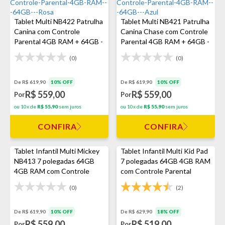
Tablet Multi NB422 Patrulha
Tablet Multi NB421 Patrulha
Canina com Controle
Canina Chase com Controle
Parental 4GB RAM + 64GB -
Parental 4GB RAM + 64GB -
Rosa
Azul
(0)
(0)
De R$ 619,90
10% OFF
De R$ 619,90
10% OFF
R$ 559,00
R$ 559,00
Por
Por
ou 10x de
R$ 55,90
sem juros
ou 10x de
R$ 55,90
sem juros
CONFIRA
CONFIRA
Tablet Infantil Multi Mickey
Tablet Infantil Multi Kid Pad
NB413 7 polegadas 64GB
7 polegadas 64GB 4GB RAM
4GB RAM com Controle
com Controle Parental
Parental - Preto
(0)
(2)
De R$ 619,90
10% OFF
De R$ 629,90
18% OFF
R$ 559,00
R$ 519,00
Por
Por