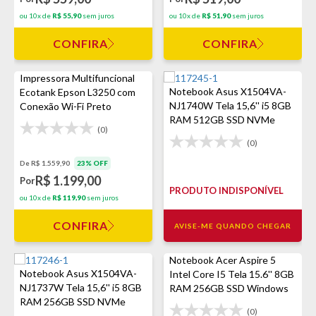
ou 10x de
R$ 55,90
sem juros
ou 10x de
R$ 51,90
sem juros
CONFIRA
CONFIRA
Impressora Multifuncional
Notebook Asus X1504VA-
Ecotank Epson L3250 com
NJ1740W Tela 15,6'' i5 8GB
Conexão Wi-Fi Preto
RAM 512GB SSD NVMe
(0)
Windows 11 Home - Prata
(0)
De R$ 1.559,90
23% OFF
R$ 1.199,00
Por
PRODUTO INDISPONÍVEL
ou 10x de
R$ 119,90
sem juros
CONFIRA
AVISE-ME QUANDO CHEGAR
Notebook Acer Aspire 5
Notebook Asus X1504VA-
Intel Core I5 Tela 15.6'' 8GB
NJ1737W Tela 15,6'' i5 8GB
RAM 256GB SSD Windows
RAM 256GB SSD NVMe
11
(0)
Windows 11 Home - Azul