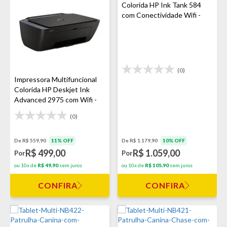
Colorida HP Ink Tank 584
com Conectividade Wifi -
Preto
(0)
Impressora Multifuncional
Colorida HP Deskjet Ink
Advanced 2975 com Wifi -
Preto
(0)
De R$ 559,90
11% OFF
De R$ 1.179,90
10% OFF
R$ 499,00
R$ 1.059,00
Por
Por
ou 10x de
R$ 49,90
sem juros
ou 10x de
R$ 105,90
sem juros
CONFIRA
CONFIRA