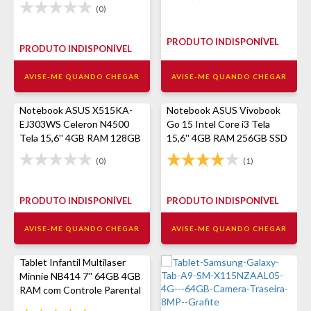
(0)
PRODUTO INDISPONÍVEL
PRODUTO INDISPONÍVEL
AVISE-ME QUANDO CHEGAR
AVISE-ME QUANDO CHEGAR
Notebook ASUS X515KA-
Notebook ASUS Vivobook
EJ303WS Celeron N4500
Go 15 Intel Core i3 Tela
Tela 15,6'' 4GB RAM 128GB
15,6'' 4GB RAM 256GB SSD
SSD Windows 11 Home -
Windows 11 Home
(0)
(1)
Cinza
E1504GA-NJ441W - Prata
PRODUTO INDISPONÍVEL
PRODUTO INDISPONÍVEL
AVISE-ME QUANDO CHEGAR
AVISE-ME QUANDO CHEGAR
Tablet Infantil Multilaser
Minnie NB414 7'' 64GB 4GB
RAM com Controle Parental
- Preto