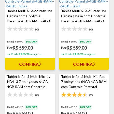
Tablet Multi NB422 Patrulha
Tablet Multi NB421 Patrulha
Canina com Controle
Canina Chase com Controle
Parental 4GB RAM + 64GB -
Parental 4GB RAM + 64GB -
Rosa
Azul
(0)
(0)
De R$ 619,90
10% OFF
De R$ 619,90
10% OFF
R$ 559,00
R$ 559,00
Por
Por
ou 10x de
R$ 55,90
sem juros
ou 10x de
R$ 55,90
sem juros
CONFIRA
CONFIRA
Tablet Infantil Multi Mickey
Tablet Infantil Multi Kid Pad
NB413 7 polegadas 64GB
7 polegadas 64GB 4GB RAM
4GB RAM com Controle
com Controle Parental
Parental - Preto
(0)
(2)
De R$ 619,90
10% OFF
De R$ 629,90
18% OFF
R$ 559,00
R$ 519,00
Por
Por