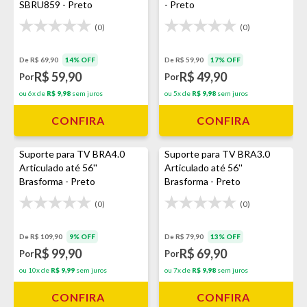
SBRU859 - Preto
- Preto
(0)
(0)
De R$ 69,90
14% OFF
De R$ 59,90
17% OFF
R$ 59,90
R$ 49,90
Por
Por
ou 6x de
R$ 9,98
sem juros
ou 5x de
R$ 9,98
sem juros
CONFIRA
CONFIRA
Suporte para TV BRA4.0
Suporte para TV BRA3.0
Articulado até 56''
Articulado até 56''
Brasforma - Preto
Brasforma - Preto
(0)
(0)
De R$ 109,90
9% OFF
De R$ 79,90
13% OFF
R$ 99,90
R$ 69,90
Por
Por
ou 10x de
R$ 9,99
sem juros
ou 7x de
R$ 9,98
sem juros
CONFIRA
CONFIRA