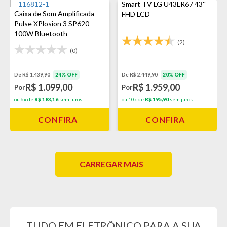
Smart TV LG U43LR67 43''
Caixa de Som Amplificada
FHD LCD
Pulse XPlosion 3 SP620
100W Bluetooth
(2)
(0)
De R$ 1.439,90
24% OFF
De R$ 2.449,90
20% OFF
R$ 1.099,00
R$ 1.959,00
Por
Por
ou 6x de
R$ 183,16
sem juros
ou 10x de
R$ 195,90
sem juros
CONFIRA
CONFIRA
CARREGAR MAIS
TUDO EM ELETRÔNICO PARA A SUA