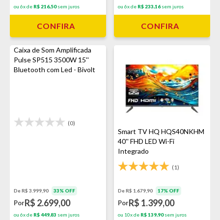
ou 6x de
R$ 233,16
sem juros
ou 6x de
R$ 216,50
sem juros
CONFIRA
CONFIRA
Caixa de Som Amplificada
Pulse SP515 3500W 15''
Bluetooth com Led - Bivolt
(0)
Smart TV HQ HQS40NKHM
40'' FHD LED Wi-Fi
Integrado
(1)
De R$ 1.679,90
17% OFF
De R$ 3.999,90
33% OFF
R$ 1.399,00
R$ 2.699,00
Por
Por
ou 10x de
R$ 139,90
sem juros
ou 6x de
R$ 449,83
sem juros