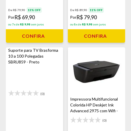
De R$ 79,90
13% OFF
De R$ 89,90
11% OFF
R$ 69,90
R$ 79,90
Por
Por
ou 7x de
R$ 9,98
sem juros
ou 8x de
R$ 9,98
sem juros
CONFIRA
CONFIRA
Suporte para TV Brasforma
10 a 100 Polegadas
SBRU859 - Preto
(0)
Impressora Multifuncional
Colorida HP Deskjet Ink
Advanced 2975 com Wifi -
Preto
(0)