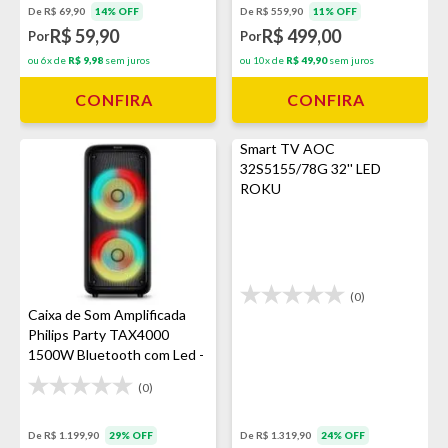
De R$ 559,90
11% OFF
De R$ 69,90
14% OFF
R$ 499,00
R$ 59,90
Por
Por
ou 10x de
R$ 49,90
sem juros
ou 6x de
R$ 9,98
sem juros
CONFIRA
CONFIRA
Smart TV AOC
32S5155/78G 32'' LED
ROKU
(0)
Caixa de Som Amplificada
Philips Party TAX4000
1500W Bluetooth com Led -
Bivolt
(0)
De R$ 1.199,90
29% OFF
De R$ 1.319,90
24% OFF