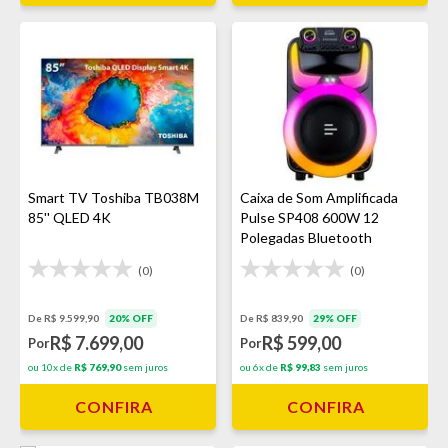
Smart TV Toshiba TB038M
Caixa de Som Amplificada
85'' QLED 4K
Pulse SP408 600W 12
Polegadas Bluetooth
(0)
(0)
De R$ 9.599,90
20% OFF
De R$ 839,90
29% OFF
R$ 7.699,00
R$ 599,00
Por
Por
ou 10x de
R$ 769,90
sem juros
ou 6x de
R$ 99,83
sem juros
CONFIRA
CONFIRA