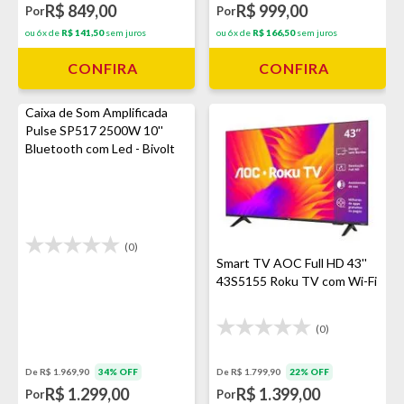
R$ 849,00
R$ 999,00
Por
Por
ou 6x de
R$ 141,50
sem juros
ou 6x de
R$ 166,50
sem juros
CONFIRA
CONFIRA
Caixa de Som Amplificada
Pulse SP517 2500W 10''
Bluetooth com Led - Bivolt
(0)
Smart TV AOC Full HD 43''
43S5155 Roku TV com Wi-Fi
(0)
De R$ 1.799,90
22% OFF
De R$ 1.969,90
34% OFF
R$ 1.399,00
R$ 1.299,00
Por
Por