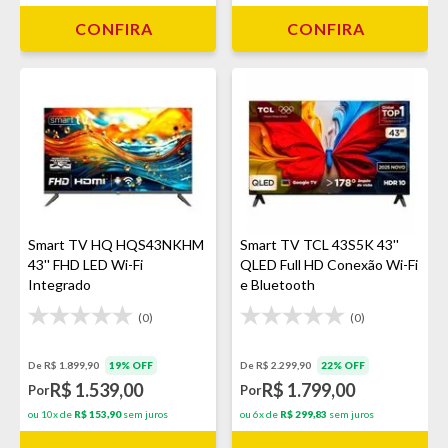
CONFIRA
CONFIRA
Smart TV HQ HQS43NKHM
Smart TV TCL 43S5K 43''
43'' FHD LED Wi-Fi
QLED Full HD Conexão Wi-Fi
Integrado
e Bluetooth
(0)
(0)
De R$ 1.899,90
19% OFF
De R$ 2.299,90
22% OFF
R$ 1.539,00
R$ 1.799,00
Por
Por
ou 10x de
R$ 153,90
sem juros
ou 6x de
R$ 299,83
sem juros