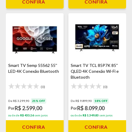
CONFIRA
CONFIRA
Smart TV Semp 55S62 55''
Smart TV TCL 85P7K 85''
LED 4K Conexão Bluetooth
QLED 4K Conexão Wi-Fi e
Bluetooth
(0)
(0)
De R$ 3.299,90
21% OFF
De R$ 9.899,90
18% OFF
R$ 2.599,00
R$ 8.099,00
Por
Por
ou 6x de
R$ 433,16
sem juros
ou 6x de
R$ 1.349,83
sem juros
CONFIRA
CONFIRA