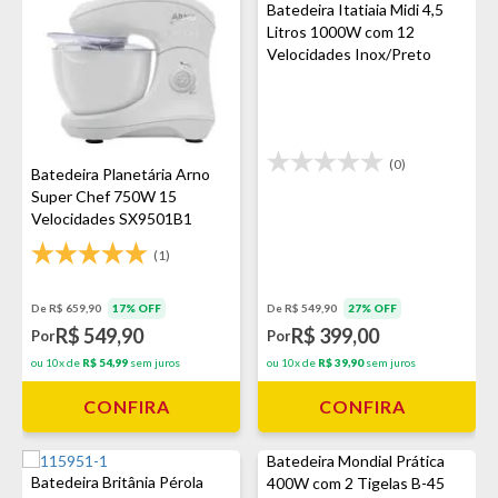
Batedeira Itatiaia Midi 4,5
Litros 1000W com 12
Velocidades Inox/Preto
(0)
Batedeira Planetária Arno
Super Chef 750W 15
Velocidades SX9501B1
Branca
(1)
De R$ 659,90
17% OFF
De R$ 549,90
27% OFF
R$ 549,90
R$ 399,00
Por
Por
ou 10x de
R$ 54,99
sem juros
ou 10x de
R$ 39,90
sem juros
CONFIRA
CONFIRA
Batedeira Mondial Prática
Batedeira Britânia Pérola
400W com 2 Tigelas B-45