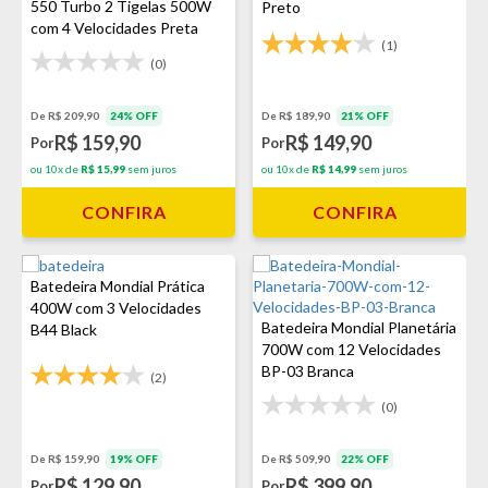
550 Turbo 2 Tigelas 500W
Preto
com 4 Velocidades Preta
(1)
(0)
De R$ 209,90
24% OFF
De R$ 189,90
21% OFF
R$ 159,90
R$ 149,90
Por
Por
ou 10x de
R$ 15,99
sem juros
ou 10x de
R$ 14,99
sem juros
CONFIRA
CONFIRA
Batedeira Mondial Prática
400W com 3 Velocidades
Batedeira Mondial Planetária
B44 Black
700W com 12 Velocidades
BP-03 Branca
(2)
(0)
De R$ 159,90
19% OFF
De R$ 509,90
22% OFF
R$ 129,90
R$ 399,90
Por
Por