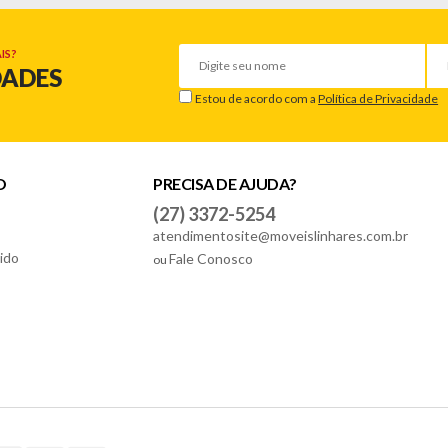
IS?
DADES
Estou de acordo com a
Política de Privacidade
O
PRECISA DE AJUDA?
(27) 3372-5254
atendimentosite@moveislinhares.com.br
ido
Fale Conosco
ou