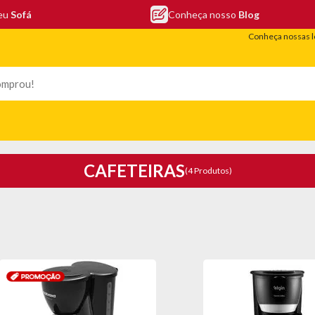
seu
Sofá
Conheça nosso
Blog
Conheça nossas l
LEFONIA
ELETRO
COLCHÕES
ELETRÔNICOS
PORTÁTEIS
CAFETEIRAS
(4 Produtos)