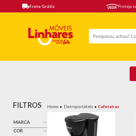
Frete Grátis
Proteja 
TODAS AS CATEGORIAS
MÓVEIS
SOFÁS
TE
FILTROS
Eletroportáteis
Cafeteiras
MARCA
Elgin
COR