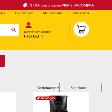
5% OFF com o cupom
PRIMEIRACOMPRA
ojas
Fale conosco
Meus pedidos
Minha conta
Bem vindo visitante!
Faça Login
BELEZA
ESPORTE E LAZER
OFERTAS DO DIA
Ordenar por:
Selecione