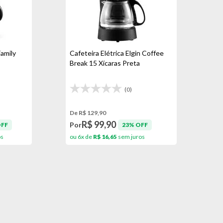
Family
Cafeteira Elétrica Elgin Coffee
Break 15 Xícaras Preta
(0)
De R$ 129,90
R$ 99,90
Por
OFF
23% OFF
os
ou 6x de
R$ 16,65
sem juros