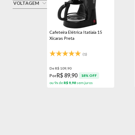
Preta
VOLTAGEM
Itatiaia
127v
220v
Cafeteira Elétrica Itatiaia 15
Xícaras Preta
(1)
De R$ 109,90
R$ 89,90
Por
18% OFF
ou 9x de
R$ 9,98
sem juros