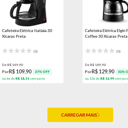
Cafeteira Elétrica Itatiaia 30
Cafeteira Elétrica Elgin 
Xícaras Preta
Coffee 30 Xícaras Preta
(0)
(0)
De R$ 149,90
De R$ 189,90
R$ 109,90
R$ 129,90
Por
Por
27% OFF
32% 
ou 6x de
R$ 18,31
sem juros
ou 10x de
R$ 12,99
sem jur
CARREGAR MAIS