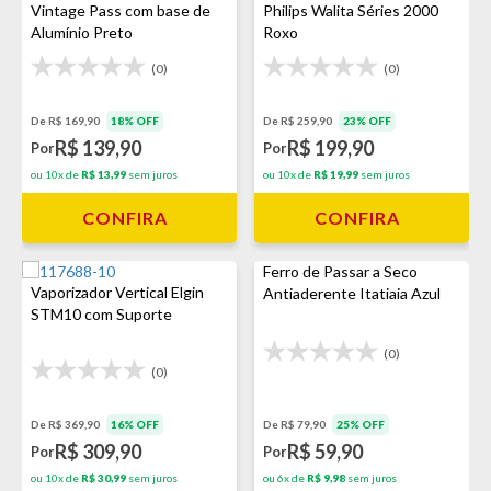
Vintage Pass com base de
Philips Walita Séries 2000
Alumínio Preto
Roxo
(0)
(0)
De R$ 169,90
18% OFF
De R$ 259,90
23% OFF
R$ 139,90
R$ 199,90
Por
Por
ou 10x de
R$ 13,99
sem juros
ou 10x de
R$ 19,99
sem juros
CONFIRA
CONFIRA
Ferro de Passar a Seco
Vaporizador Vertical Elgin
Antiaderente Itatiaia Azul
STM10 com Suporte
(0)
(0)
De R$ 369,90
16% OFF
De R$ 79,90
25% OFF
R$ 309,90
R$ 59,90
Por
Por
ou 10x de
R$ 30,99
sem juros
ou 6x de
R$ 9,98
sem juros