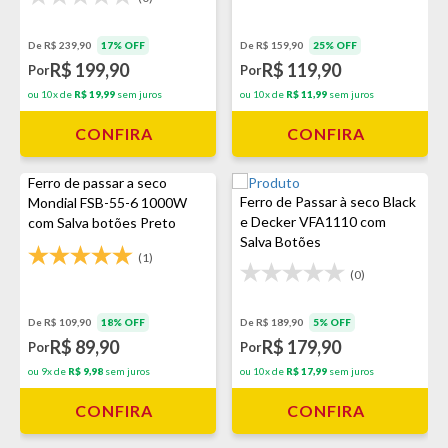
De R$ 239,90
17% OFF
De R$ 159,90
25% OFF
R$ 199,90
R$ 119,90
Por
Por
ou 10x de
R$ 19,99
sem juros
ou 10x de
R$ 11,99
sem juros
CONFIRA
CONFIRA
Ferro de passar a seco
Ferro de Passar à seco Black
Mondial FSB-55-6 1000W
e Decker VFA1110 com
com Salva botões Preto
Salva Botões
(1)
(0)
De R$ 109,90
18% OFF
De R$ 189,90
5% OFF
R$ 89,90
R$ 179,90
Por
Por
ou 9x de
R$ 9,98
sem juros
ou 10x de
R$ 17,99
sem juros
CONFIRA
CONFIRA