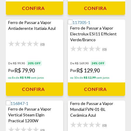
CONFIRA
CONFIRA
Ferro de Passar a Vapor
Ferro de Passar a Vapor
Antiaderente Itatiaia Azul
Electrolux ESI11 Efficient
Verde/Branco
(0)
(0)
De R$ 99,90
20% OFF
De R$ 169,90
24% OFF
R$ 79,90
R$ 129,90
Por
Por
ou 8x de
R$ 9,98
sem juros
ou 10x de
R$ 12,99
sem juros
CONFIRA
CONFIRA
Ferro de Passar a Vapor
Ferro de Passar a Vapor
Mondial FVN-01-BL
Vertical Steam Elgin
Cerâmica Azul
Practical 1200W
(0)
(0)