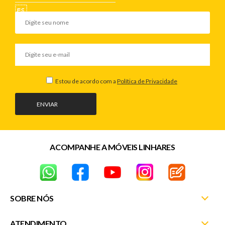
Estou de acordo com a
Política de Privacidade
ENVIAR
ACOMPANHE A MÓVEIS LINHARES
SOBRE NÓS
ATENDIMENTO
Nossas Lojas