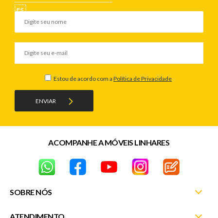
Estou de acordo com a
Política de Privacidade
ENVIAR
ACOMPANHE A MÓVEIS LINHARES
SOBRE NÓS
ATENDIMENTO
Nossas Lojas