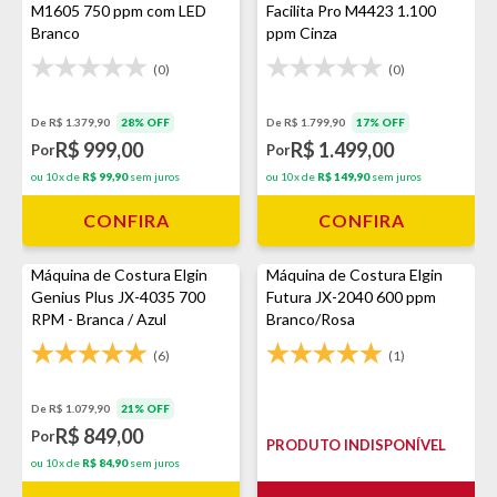
M1605 750 ppm com LED
Facilita Pro M4423 1.100
Branco
ppm Cinza
(0)
(0)
De R$ 1.379,90
28% OFF
De R$ 1.799,90
17% OFF
R$ 999,00
R$ 1.499,00
Por
Por
ou 10x de
R$ 99,90
sem juros
ou 10x de
R$ 149,90
sem juros
CONFIRA
CONFIRA
Máquina de Costura Elgin
Máquina de Costura Elgin
Genius Plus JX-4035 700
Futura JX-2040 600 ppm
RPM - Branca / Azul
Branco/Rosa
(6)
(1)
De R$ 1.079,90
21% OFF
R$ 849,00
Por
PRODUTO INDISPONÍVEL
ou 10x de
R$ 84,90
sem juros