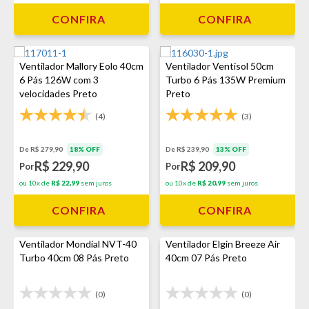
CONFIRA
CONFIRA
Ventilador Mallory Eolo 40cm
Ventilador Ventisol 50cm
6 Pás 126W com 3
Turbo 6 Pás 135W Premium
velocidades Preto
Preto
(4)
(3)
De R$ 279,90
18% OFF
De R$ 239,90
13% OFF
R$ 229,90
R$ 209,90
Por
Por
ou 10x de
R$ 22,99
sem juros
ou 10x de
R$ 20,99
sem juros
CONFIRA
CONFIRA
Ventilador Mondial NVT-40
Ventilador Elgin Breeze Air
Turbo 40cm 08 Pás Preto
40cm 07 Pás Preto
(0)
(0)