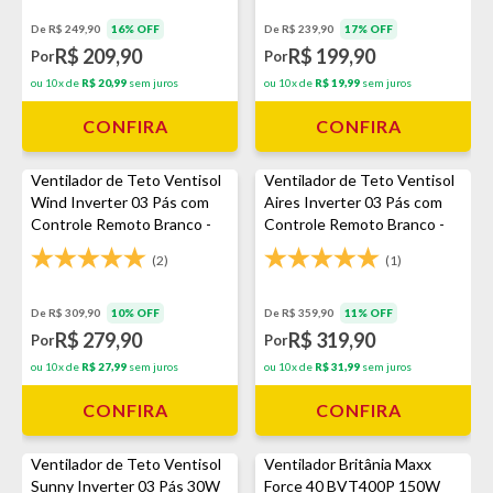
De R$ 249,90
16% OFF
De R$ 239,90
17% OFF
R$ 209,90
R$ 199,90
Por
Por
ou 10x de
R$ 20,99
sem juros
ou 10x de
R$ 19,99
sem juros
CONFIRA
CONFIRA
Ventilador de Teto Ventisol
Ventilador de Teto Ventisol
Wind Inverter 03 Pás com
Aires Inverter 03 Pás com
Controle Remoto Branco -
Controle Remoto Branco -
Bivolt
Bivolt
(2)
(1)
De R$ 309,90
10% OFF
De R$ 359,90
11% OFF
R$ 279,90
R$ 319,90
Por
Por
ou 10x de
R$ 27,99
sem juros
ou 10x de
R$ 31,99
sem juros
CONFIRA
CONFIRA
Ventilador de Teto Ventisol
Ventilador Britânia Maxx
Sunny Inverter 03 Pás 30W
Force 40 BVT400P 150W