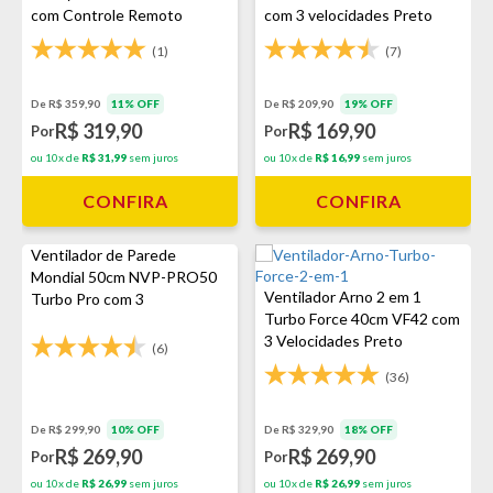
com Controle Remoto
com 3 velocidades Preto
Branco - Bivolt
(1)
(7)
De R$ 359,90
11% OFF
De R$ 209,90
19% OFF
R$ 319,90
R$ 169,90
Por
Por
ou 10x de
R$ 31,99
sem juros
ou 10x de
R$ 16,99
sem juros
CONFIRA
CONFIRA
Ventilador de Parede
Mondial 50cm NVP-PRO50
Ventilador Arno 2 em 1
Turbo Pro com 3
Turbo Force 40cm VF42 com
Velocidades Preto
3 Velocidades Preto
(6)
(36)
De R$ 299,90
10% OFF
De R$ 329,90
18% OFF
R$ 269,90
R$ 269,90
Por
Por
ou 10x de
R$ 26,99
sem juros
ou 10x de
R$ 26,99
sem juros