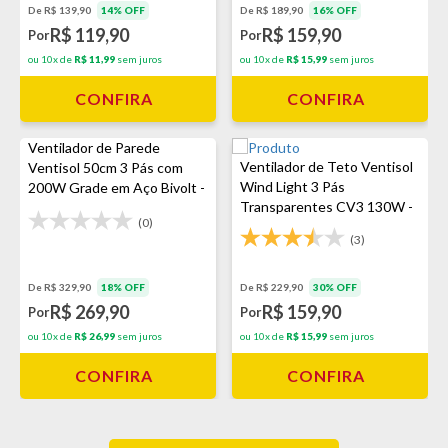
De R$ 139,90
14% OFF
De R$ 189,90
16% OFF
R$ 119,90
R$ 159,90
Por
Por
ou 10x de
R$ 11,99
sem juros
ou 10x de
R$ 15,99
sem juros
CONFIRA
CONFIRA
Ventilador de Parede
Ventilador de Teto Ventisol
Ventisol 50cm 3 Pás com
Wind Light 3 Pás
200W Grade em Aço Bivolt -
Transparentes CV3 130W -
Preto
(0)
Branco
(3)
De R$ 329,90
18% OFF
De R$ 229,90
30% OFF
R$ 269,90
R$ 159,90
Por
Por
ou 10x de
R$ 26,99
sem juros
ou 10x de
R$ 15,99
sem juros
CONFIRA
CONFIRA