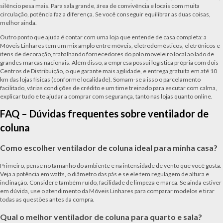
silêncio pesa mais. Para sala grande, área de convivência e locais com muita
circulação, potência faz a diferença. Se você conseguir equilibrar as duas coisas,
melhor ainda.
Outro ponto que ajuda é contar com uma loja que entende de casa completa: a
Móveis Linhares tem um mix amplo entre móveis, eletrodomésticos, eletrônicos e
itens de decoração, trabalhando fornecedores do polo moveleiro local ao lado de
grandes marcas nacionais. Além disso, a empresa possui logística própria com dois
Centros de Distribuição, o que garante mais agilidade, e entrega gratuita em até 10
km das lojas físicas (conforme localidade). Somam-se a isso o parcelamento
facilitado, várias condições de crédito e um time treinado para escutar com calma,
explicar tudo e te ajudar a comprar com segurança, tanto nas lojas quanto online.
FAQ – Dúvidas frequentes sobre ventilador de
coluna
Como escolher ventilador de coluna ideal para minha casa?
Primeiro, pense no tamanho do ambiente e na intensidade de vento que você gosta.
Veja a potência em watts, o diâmetro das pás e se ele tem regulagem de altura e
inclinação. Considere também ruído, facilidade de limpeza e marca. Se ainda estiver
em dúvida, use o atendimento da Móveis Linhares para comparar modelos e tirar
todas as questões antes da compra.
Qual o melhor ventilador de coluna para quarto e sala?