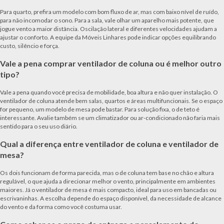
Para quarto, prefira um modelo com bom fluxo de ar, mas com baixo nível de ruído,
para não incomodar o sono. Para a sala, vale olhar um aparelho mais potente, que
jogue vento a maior distância. Oscilação lateral e diferentes velocidades ajudam a
ajustar o conforto. A equipe da Móveis Linhares pode indicar opções equilibrando
custo, silêncio e força.
Vale a pena comprar ventilador de coluna ou é melhor outro
tipo?
Vale a pena quando você precisa de mobilidade, boa altura e não quer instalação. O
ventilador de coluna atende bem salas, quartos e áreas multifuncionais. Se o espaço
for pequeno, um modelo de mesa pode bastar. Para solução fixa, o de teto é
interessante. Avalie também se um climatizador ou ar-condicionado não faria mais
sentido para o seu uso diário.
Qual a diferença entre ventilador de coluna e ventilador de
mesa?
Os dois funcionam de forma parecida, mas o de coluna tem base no chão e altura
regulável, o que ajuda a direcionar melhor o vento, principalmente em ambientes
maiores. Já o ventilador de mesa é mais compacto, ideal para uso em bancadas ou
escrivaninhas. A escolha depende do espaço disponível, da necessidade de alcance
do vento e da forma como você costuma usar.