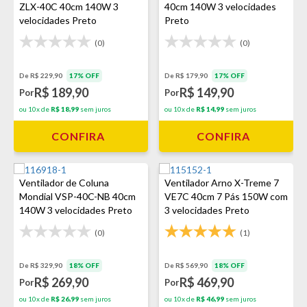
ZLX-40C 40cm 140W 3
40cm 140W 3 velocidades
velocidades Preto
Preto
(0)
(0)
De R$ 229,90
17% OFF
De R$ 179,90
17% OFF
R$ 189,90
R$ 149,90
Por
Por
ou 10x de
R$ 18,99
sem juros
ou 10x de
R$ 14,99
sem juros
CONFIRA
CONFIRA
Ventilador de Coluna
Ventilador Arno X-Treme 7
Mondial VSP-40C-NB 40cm
VE7C 40cm 7 Pás 150W com
140W 3 velocidades Preto
3 velocidades Preto
(0)
(1)
De R$ 329,90
18% OFF
De R$ 569,90
18% OFF
R$ 269,90
R$ 469,90
Por
Por
ou 10x de
R$ 26,99
sem juros
ou 10x de
R$ 46,99
sem juros