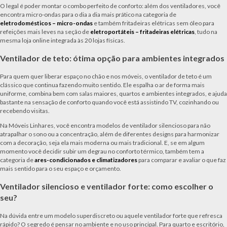
O legal é poder montar o combo perfeito de conforto: além dos ventiladores, você
encontra micro-ondas para o dia a dia mais prático na categoria de
eletrodomésticos – micro-ondas
e também fritadeiras elétricas sem óleo para
refeições mais leves na seção de
eletroportáteis – fritadeiras elétricas
, tudo na
mesma loja online integrada às 20 lojas físicas.
Ventilador de teto: ótima opção para ambientes integrados
Para quem quer liberar espaço no chão e nos móveis, o ventilador de teto é um
clássico que continua fazendo muito sentido. Ele espalha o ar de forma mais
uniforme, combina bem com salas maiores, quartos e ambientes integrados, e ajuda
bastante na sensação de conforto quando você está assistindo TV, cozinhando ou
recebendo visitas.
Na Móveis Linhares, você encontra modelos de ventilador silencioso para não
atrapalhar o sono ou a concentração, além de diferentes designs para harmonizar
com a decoração, seja ela mais moderna ou mais tradicional. E, se em algum
momento você decidir subir um degrau no conforto térmico, também tem a
categoria de
ares-condicionados e climatizadores
para comparar e avaliar o que faz
mais sentido para o seu espaço e orçamento.
Ventilador silencioso e ventilador forte: como escolher o
seu?
Na dúvida entre um modelo superdiscreto ou aquele ventilador forte que refresca
rápido? O segredo é pensar no ambiente e no uso principal. Para quarto e escritório,