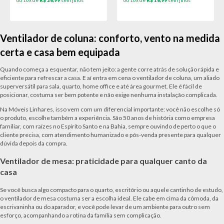
ou 10x de
R$ 26,99
sem juros
ou 10x de
R$ 16,99
sem juros
Ventilador de coluna: conforto, vento na medida
certa e casa bem equipada
Quando começa a esquentar, não tem jeito: a gente corre atrás de solução rápida e
eficiente para refrescar a casa. E aí entra em cena o ventilador de coluna, um aliado
superversátil para sala, quarto, home office e até área gourmet. Ele é fácil de
posicionar, costuma ser bem potente e não exige nenhuma instalação complicada.
Na Móveis Linhares, isso vem com um diferencial importante: você não escolhe só
o produto, escolhe também a experiência. São 50 anos de história como empresa
familiar, com raízes no Espírito Santo e na Bahia, sempre ouvindo de perto o que o
cliente precisa, com atendimento humanizado e pós-venda presente para qualquer
dúvida depois da compra.
Ventilador de mesa: praticidade para qualquer canto da
casa
Se você busca algo compacto para o quarto, escritório ou aquele cantinho de estudo,
o ventilador de mesa costuma ser a escolha ideal. Ele cabe em cima da cômoda, da
escrivaninha ou do aparador, e você pode levar de um ambiente para outro sem
esforço, acompanhando a rotina da família sem complicação.