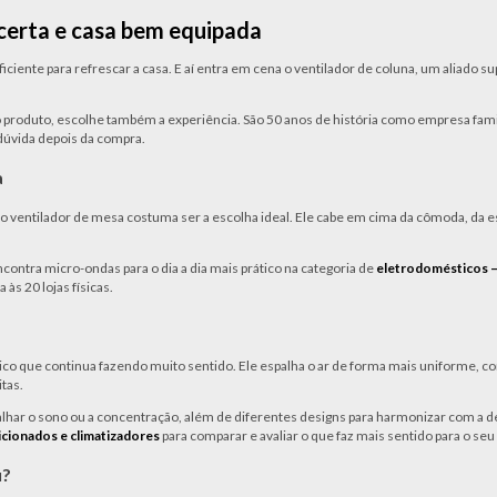
 certa e casa bem equipada
iente para refrescar a casa. E aí entra em cena o ventilador de coluna, um aliado supe
produto, escolhe também a experiência. São 50 anos de história como empresa famili
dúvida depois da compra.
a
, o ventilador de mesa costuma ser a escolha ideal. Ele cabe em cima da cômoda, da 
contra micro-ondas para o dia a dia mais prático na categoria de
eletrodomésticos 
 às 20 lojas físicas.
sico que continua fazendo muito sentido. Ele espalha o ar de forma mais uniforme, 
tas.
alhar o sono ou a concentração, além de diferentes designs para harmonizar com a 
cionados e climatizadores
para comparar e avaliar o que faz mais sentido para o se
u?