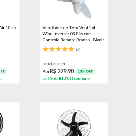
 Air 40cm
Ventilador de Teto Ventisol
Wind Inverter 03 Pás com
Controle Remoto Branco - Bivolt
(2)
De R$ 309,90
R$ 279,90
Por
OFF
10% OFF
os
ou 10x de
R$ 27,99
sem juros