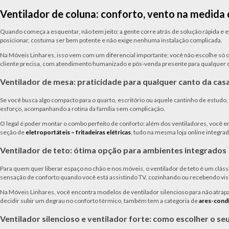
Ventilador de coluna: conforto, vento na medida
Quando começa a esquentar, não tem jeito: a gente corre atrás de solução rápida e efic
posicionar, costuma ser bem potente e não exige nenhuma instalação complicada.
Na Móveis Linhares, isso vem com um diferencial importante: você não escolhe só o 
cliente precisa, com atendimento humanizado e pós-venda presente para qualquer 
Ventilador de mesa: praticidade para qualquer canto da cas
Se você busca algo compacto para o quarto, escritório ou aquele cantinho de estudo
esforço, acompanhando a rotina da família sem complicação.
O legal é poder montar o combo perfeito de conforto: além dos ventiladores, você en
seção de
eletroportáteis – fritadeiras elétricas
, tudo na mesma loja online integrada
Ventilador de teto: ótima opção para ambientes integrados
Para quem quer liberar espaço no chão e nos móveis, o ventilador de teto é um clás
sensação de conforto quando você está assistindo TV, cozinhando ou recebendo visi
Na Móveis Linhares, você encontra modelos de ventilador silencioso para não atrap
decidir subir um degrau no conforto térmico, também tem a categoria de
ares-condi
Ventilador silencioso e ventilador forte: como escolher o se