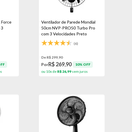
x Force
Ventilador de Parede Mondial
 3
50cm NVP-PRO50 Turbo Pro
com 3 Velocidades Preto
(6)
De R$ 299,90
R$ 269,90
Por
OFF
10% OFF
os
ou 10x de
R$ 26,99
sem juros