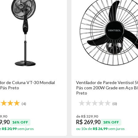
reme 7 VE7C 40cm
Ventilador Zellox ZLX-40M 40cm 140W
ocidades Preto
3 velocidades Preto
(0)
de R$ 179,90
R$ 149,90
F
17% OFF
uros
ou 10x de
R$ 14,99
sem juros