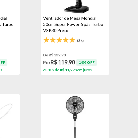
dial
Ventilador de Mesa Mondial
s Turbo
30cm Super Power 6 pás Turbo
VSP30 Preto
(36)
De R$ 139,90
R$ 119,90
Por
OFF
14% OFF
os
ou 10x de
R$ 11,99
sem juros