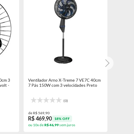
Ventilador de Coluna Zellox ZLX-40C
Ventilador Britânia Max
40cm 140W 3 velocidades Preto
BVT400P 150W com 3 v
Preto
(0)
(7)
de R$ 229,90
de R$ 209,90
R$ 189,90
R$ 169,90
17% OFF
19% OFF
ou 10x de
R$ 18,99
sem juros
ou 10x de
R$ 16,99
sem jur