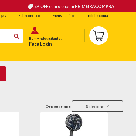
5% OFF com o cupom
PRIMEIRACOMPRA
ojas
Fale conosco
Meus pedidos
Minha conta
Bem vindo visitante!
Faça Login
BELEZA
ESPORTE E LAZER
OFERTAS DO DIA
Ordenar por:
Selecione