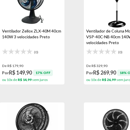
Ventilador Zellox ZLX-40M 40cm
Ventilador de Coluna Mo
140W 3 velocidades Preto
VSP-40C-NB 40cm 140
velocidades Preto
(0)
(0)
De R$ 179,90
De R$ 329,90
R$ 149,90
R$ 269,90
Por
Por
17% OFF
18% 
ou 10x de
R$ 14,99
sem juros
ou 10x de
R$ 26,99
sem jur