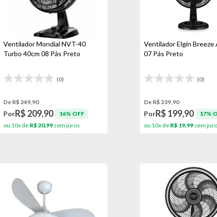
Ventilador Mondial NVT-40
Ventilador Elgin Breeze
Turbo 40cm 08 Pás Preto
07 Pás Preto
(0)
(0)
De R$ 249,90
De R$ 239,90
R$ 209,90
R$ 199,90
Por
Por
16% OFF
17% 
ou 10x de
R$ 20,99
sem juros
ou 10x de
R$ 19,99
sem jur