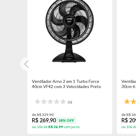
Ventilador de Parede Ventisol 50cm 3
Ventilador Arno X-T
Pás com 200W Grade em Aço Bivolt -
7 Pás 150W com 3 vel
Preto
(0)
(0)
de R$ 329,90
de R$ 569,90
R$ 269,90
R$ 469,90
18% OFF
18% OF
ou 10x de
R$ 26,99
sem juros
ou 10x de
R$ 46,99
sem j