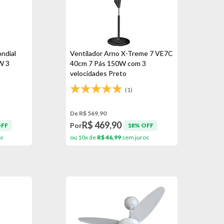
ndial
Ventilador Arno X-Treme 7 VE7C
W 3
40cm 7 Pás 150W com 3
velocidades Preto
(1)
De R$ 569,90
R$ 469,90
Por
OFF
18% OFF
os
ou 10x de
R$ 46,99
sem juros