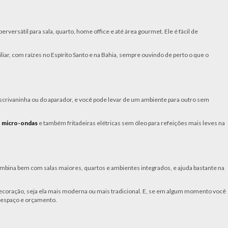
rversátil para sala, quarto, home office e até área gourmet. Ele é fácil de
ar, com raízes no Espírito Santo e na Bahia, sempre ouvindo de perto o que o
escrivaninha ou do aparador, e você pode levar de um ambiente para outro sem
– micro-ondas
e também fritadeiras elétricas sem óleo para refeições mais leves na
combina bem com salas maiores, quartos e ambientes integrados, e ajuda bastante na
decoração, seja ela mais moderna ou mais tradicional. E, se em algum momento você
u espaço e orçamento.