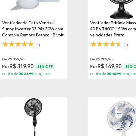
Ventilador de Teto Ventisol
Ventilador Britânia Max
Sunny Inverter 03 Pás 30W com
40 BVT400P 150W com
Controle Remoto Branco - Bivolt
velocidades Preto
(1)
(7)
De R$ 359,90
De R$ 209,90
R$ 319,90
R$ 169,90
Por
Por
11% OFF
19% 
ou 10x de
R$ 31,99
sem juros
ou 10x de
R$ 16,99
sem jur