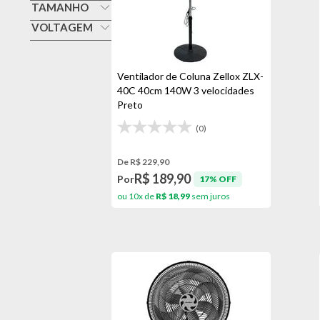
Branca
TAMANHO
Britania
30cm
VOLTAGEM
Preta
Elgin
127v
40cm
Preta/prata
Mallory
220v
50cm
Ventilador de Coluna Zellox ZLX-
Preto
Mondial
40C 40cm 140W 3 velocidades
Bivolt
Teto
Preto
Ventisol
(0)
Zellox
De R$ 229,90
R$ 189,90
Por
17% OFF
ou 10x de
R$ 18,99
sem juros