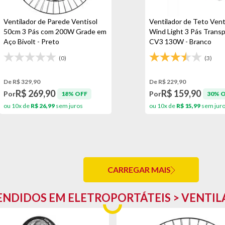
Ventilador de Parede Ventisol
Ventilador de Teto Vent
50cm 3 Pás com 200W Grade em
Wind Light 3 Pás Trans
Aço Bivolt - Preto
CV3 130W - Branco
(0)
(3)
De R$ 329,90
De R$ 229,90
R$ 269,90
R$ 159,90
Por
Por
18% OFF
30% 
ou 10x de
R$ 26,99
sem juros
ou 10x de
R$ 15,99
sem jur
CARREGAR MAIS
ENDIDOS EM ELETROPORTÁTEIS > VENTI