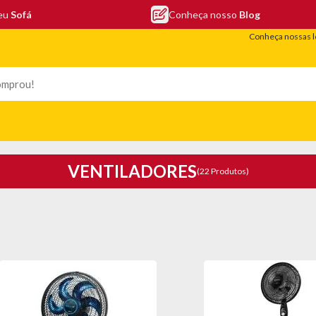
seu
Sofá
Conheça nosso
Blog
Conheça nossas l
LEFONIA
ELETRO
COLCHÕES
ELETRÔNICOS
PORTÁTEIS
VENTILADORES
(22 Produtos)