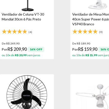
Ventilador de Coluna VT-30
Ventilador de Mesa Mon
Mondial 30cm 6 Pás Preto
40cm Super Power 6 pá
VSP40 Branco
(4)
(9)
De R$ 249,90
De R$ 189,90
R$ 209,90
R$ 159,90
Por
Por
16% OFF
16% 
ou 10x de
R$ 20,99
sem juros
ou 10x de
R$ 15,99
sem jur