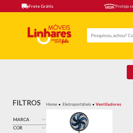
Frete Grátis
Proteja 
TODAS AS CATEGORIAS
MÓVEIS
SOFÁS
TE
FILTROS
Eletroportáteis
Ventiladores
MARCA
Arno
COR