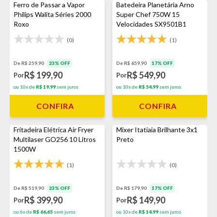
Ferro de Passar a Vapor
Batedeira Planetária Arno
Philips Walita Séries 2000
Super Chef 750W 15
Roxo
Velocidades SX9501B1
Branca
(0)
(1)
De R$ 259,90
23% OFF
De R$ 659,90
17% OFF
R$ 199,90
R$ 549,90
Por
Por
ou 10x de
R$ 19,99
sem juros
ou 10x de
R$ 54,99
sem juros
CONFIRA
CONFIRA
Fritadeira Elétrica Air Fryer
Mixer Itatiaia Brilhante 3x1
Multilaser GO256 10 Litros
Preto
1500W
(1)
(0)
De R$ 519,90
23% OFF
De R$ 179,90
17% OFF
R$ 399,90
R$ 149,90
Por
Por
ou 6x de
R$ 66,65
sem juros
ou 10x de
R$ 14,99
sem juros