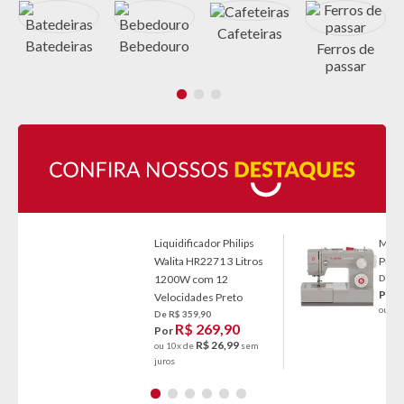
Cafeteiras
s
Batedeiras
Bebedouro
Ferros de
passar
Liquidificador Philips
Máqui
Walita HR2271 3 Litros
Pro 
1200W com 12
De R$
Por
Velocidades Preto
ou 10
De R$ 359,90
R$ 269,90
Por
R$ 26,99
ou 10x de
sem
juros