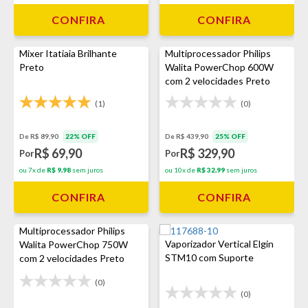
CONFIRA
CONFIRA
Mixer Itatiaia Brilhante
Multiprocessador Philips
Preto
Walita PowerChop 600W
com 2 velocidades Preto
(1)
(0)
De R$ 89,90
22% OFF
De R$ 439,90
25% OFF
R$ 69,90
R$ 329,90
Por
Por
ou 7x de
R$ 9,98
sem juros
ou 10x de
R$ 32,99
sem juros
CONFIRA
CONFIRA
Multiprocessador Philips
Vaporizador Vertical Elgin
Walita PowerChop 750W
STM10 com Suporte
com 2 velocidades Preto
(0)
(0)