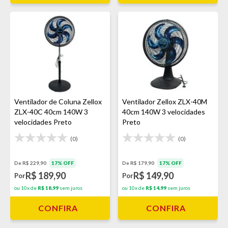
Ventilador de Coluna Zellox
Ventilador Zellox ZLX-40M
ZLX-40C 40cm 140W 3
40cm 140W 3 velocidades
velocidades Preto
Preto
(0)
(0)
De R$ 229,90
17% OFF
De R$ 179,90
17% OFF
R$ 189,90
R$ 149,90
Por
Por
ou 10x de
R$ 18,99
sem juros
ou 10x de
R$ 14,99
sem juros
CONFIRA
CONFIRA