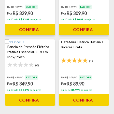
De R$ 439,90
25% OFF
De R$ 369,90
16% OFF
R$ 329,90
R$ 309,90
Por
Por
ou 10x de
R$ 32,99
sem juros
ou 10x de
R$ 30,99
sem juros
CONFIRA
CONFIRA
Cafeteira Elétrica Itatiaia 15
Panela de Pressão Elétrica
Xícaras Preta
Itatiaia Essencial 3L 700w
Inox/Preto
(1)
(0)
De R$ 419,90
17% OFF
De R$ 109,90
18% OFF
R$ 349,90
R$ 89,90
Por
Por
ou 10x de
R$ 34,99
sem juros
ou 9x de
R$ 9,98
sem juros
CONFIRA
CONFIRA