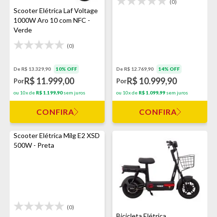
(0)
Scooter Elétrica Laf Voltage
1000W Aro 10 com NFC -
Verde
(0)
De R$ 13.329,90
10% OFF
De R$ 12.769,90
14% OFF
R$ 11.999,00
R$ 10.999,90
Por
Por
ou 10x de
R$ 1.199,90
sem juros
ou 10x de
R$ 1.099,99
sem juros
CONFIRA
CONFIRA
Scooter Elétrica Milg E2 XSD
500W - Preta
(0)
Bicicleta Elétrica