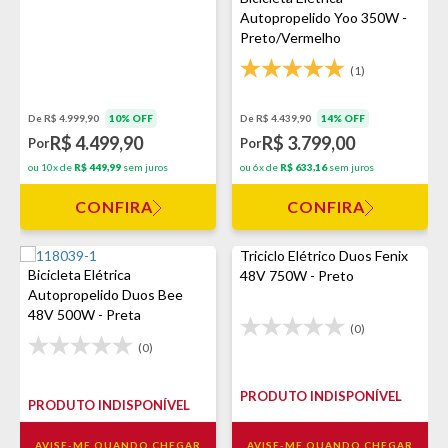
Autopropelido Yoo 350W -
Preto/Vermelho
(1)
De R$ 4.439,90
14% OFF
De R$ 4.999,90
10% OFF
R$ 3.799,00
R$ 4.499,90
Por
Por
ou 6x de
R$ 633,16
sem juros
ou 10x de
R$ 449,99
sem juros
CONFIRA
CONFIRA
Triciclo Elétrico Duos Fenix
Bicicleta Elétrica
48V 750W - Preto
Autopropelido Duos Bee
48V 500W - Preta
(0)
(0)
PRODUTO INDISPONÍVEL
PRODUTO INDISPONÍVEL
AVISE-ME QUANDO CHEGAR
AVISE-ME QUANDO CHEGAR