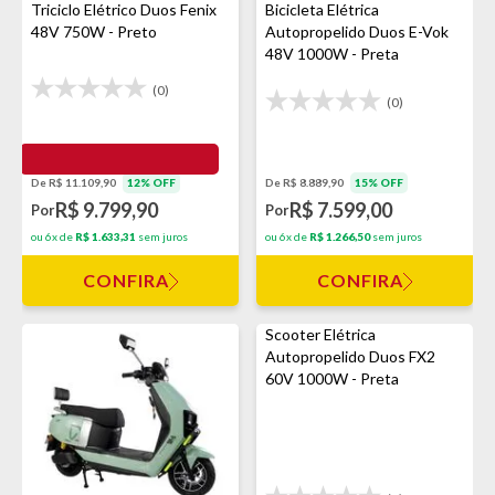
Triciclo Elétrico Duos Fenix
Bicicleta Elétrica
48V 750W - Preto
Autopropelido Duos E-Vok
48V 1000W - Preta
(0)
(0)
De R$ 11.109,90
12% OFF
De R$ 8.889,90
15% OFF
R$ 9.799,90
R$ 7.599,00
Por
Por
ou 6x de
R$ 1.633,31
sem juros
ou 6x de
R$ 1.266,50
sem juros
CONFIRA
CONFIRA
Scooter Elétrica
Autopropelido Duos FX2
60V 1000W - Preta