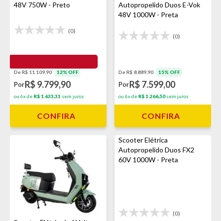
48V 750W - Preto
Autopropelido Duos E-Vok
48V 1000W - Preta
(0)
(0)
De R$ 11.109,90
12% OFF
De R$ 8.889,90
15% OFF
R$ 9.799,90
R$ 7.599,00
Por
Por
ou 6x de
R$ 1.633,31
sem juros
ou 6x de
R$ 1.266,50
sem juros
CONFIRA
CONFIRA
Scooter Elétrica
Autopropelido Duos FX2
60V 1000W - Preta
(0)