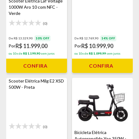
Scooter Elétrica Laf Voltage
1000W Aro 10 com NFC -
Verde
(0)
De R$ 13.329,90
10% OFF
De R$ 12.769,90
14% OFF
R$ 11.999,00
R$ 10.999,90
Por
Por
ou 10x de
R$ 1.199,90
sem juros
ou 10x de
R$ 1.099,99
sem juros
CONFIRA
CONFIRA
Scooter Elétrica Milg E2 XSD
500W - Preta
(0)
Bicicleta Elétrica
Autopropelido Yoo 350W -