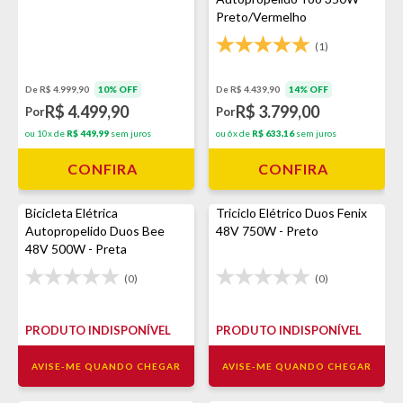
Preto/Vermelho
(1)
De R$ 4.439,90
14% OFF
De R$ 4.999,90
10% OFF
R$ 3.799,00
R$ 4.499,90
Por
Por
ou 6x de
R$ 633,16
sem juros
ou 10x de
R$ 449,99
sem juros
CONFIRA
CONFIRA
Bicicleta Elétrica
Triciclo Elétrico Duos Fenix
Autopropelido Duos Bee
48V 750W - Preto
48V 500W - Preta
(0)
(0)
PRODUTO INDISPONÍVEL
PRODUTO INDISPONÍVEL
AVISE-ME QUANDO CHEGAR
AVISE-ME QUANDO CHEGAR