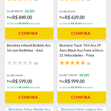
De R$ 889,90
5% OFF
De R$ 629,90
R$ 849,00
R$ 629,00
Por
Por
ou 10x de
R$ 84,90
sem juros
ou 10x de
R$ 62,90
sem juros
CONFIRA
CONFIRA
Bicicleta Infantil Bicikids Aro
Bicicleta Track TK3 Aro 29
16 com Rodinhas - Azul
Aero Black Aço Freio a Disco
21 Velocidades - Prata
(0)
(1)
De R$ 1.099,90
9% OFF
De R$ 599,90
R$ 599,00
R$ 999,00
Por
Por
ou 10x de
R$ 59,90
sem juros
ou 10x de
R$ 99,90
sem juros
CONFIRA
CONFIRA