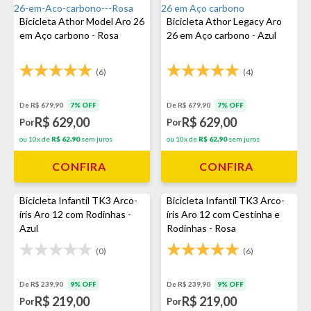
Bicicleta Athor Model Aro 26
Bicicleta Athor Legacy Aro
em Aço carbono - Rosa
26 em Aço carbono - Azul
(6)
(4)
De R$ 679,90
7% OFF
De R$ 679,90
7% OFF
R$ 629,00
R$ 629,00
Por
Por
ou 10x de
R$ 62,90
sem juros
ou 10x de
R$ 62,90
sem juros
CONFIRA
CONFIRA
Bicicleta Infantil TK3 Arco-
Bicicleta Infantil TK3 Arco-
íris Aro 12 com Rodinhas -
íris Aro 12 com Cestinha e
Azul
Rodinhas - Rosa
(0)
(6)
De R$ 239,90
9% OFF
De R$ 239,90
9% OFF
R$ 219,00
R$ 219,00
Por
Por