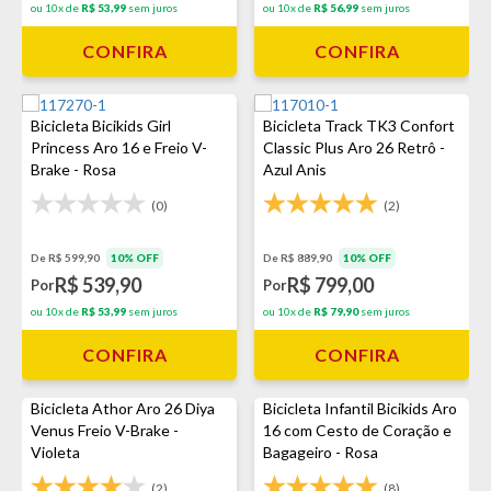
ou 10x de
R$ 53,99
sem juros
ou 10x de
R$ 56,99
sem juros
CONFIRA
CONFIRA
Bicicleta Bicikids Girl
Bicicleta Track TK3 Confort
Princess Aro 16 e Freio V-
Classic Plus Aro 26 Retrô -
Brake - Rosa
Azul Anis
(0)
(2)
De R$ 599,90
10% OFF
De R$ 889,90
10% OFF
R$ 539,90
R$ 799,00
Por
Por
ou 10x de
R$ 53,99
sem juros
ou 10x de
R$ 79,90
sem juros
CONFIRA
CONFIRA
Bicicleta Athor Aro 26 Diya
Bicicleta Infantil Bicikids Aro
Venus Freio V-Brake -
16 com Cesto de Coração e
Violeta
Bagageiro - Rosa
(2)
(8)