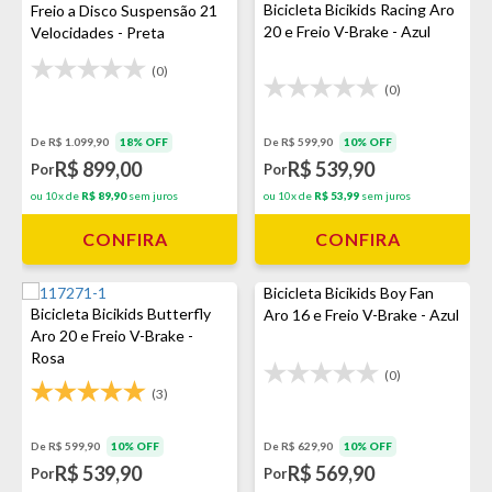
Bicicleta Bicikids Racing Aro
Freio a Disco Suspensão 21
20 e Freio V-Brake - Azul
Velocidades - Preta
(0)
(0)
De R$ 1.099,90
18% OFF
De R$ 599,90
10% OFF
R$ 899,00
R$ 539,90
Por
Por
ou 10x de
R$ 89,90
sem juros
ou 10x de
R$ 53,99
sem juros
CONFIRA
CONFIRA
Bicicleta Bicikids Boy Fan
Bicicleta Bicikids Butterfly
Aro 16 e Freio V-Brake - Azul
Aro 20 e Freio V-Brake -
Rosa
(0)
(3)
De R$ 599,90
10% OFF
De R$ 629,90
10% OFF
R$ 539,90
R$ 569,90
Por
Por