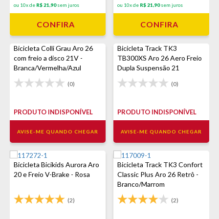
ou 10x de
R$ 21,90
sem juros
ou 10x de
R$ 21,90
sem juros
CONFIRA
CONFIRA
Bicicleta Colli Grau Aro 26
Bicicleta Track TK3
com freio a disco 21V -
TB300XS Aro 26 Aero Freio
Branca/Vermelha/Azul
Dupla Suspensão 21
Velocidades - Preto/Amarelo
(0)
(0)
PRODUTO INDISPONÍVEL
PRODUTO INDISPONÍVEL
AVISE-ME QUANDO CHEGAR
AVISE-ME QUANDO CHEGAR
Bicicleta Bicikids Aurora Aro
Bicicleta Track TK3 Confort
20 e Freio V-Brake - Rosa
Classic Plus Aro 26 Retrô -
Branco/Marrom
(2)
(2)