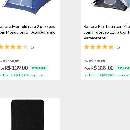
arraca Mor Iglú para 2 pessoas
Barraca Mor Luna para 4 
om Mosquiteiro - Azul/Amarelo
com Proteção Extra Cont
Vazamentos
(1)
(1)
e R$ 159,90
De R$ 379,90
R$ 139,00
R$ 339,00
Por
Por
13% OFF
11% OF
u 10x de
R$ 13,90
sem juros
ou 10x de
R$ 33,90
sem juros