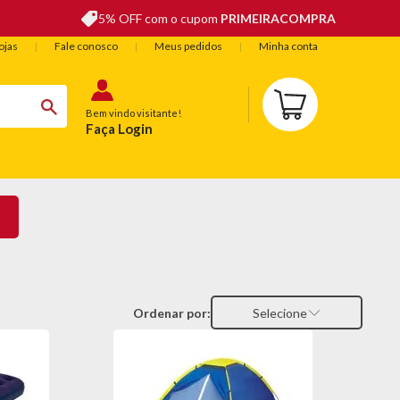
5% OFF com o cupom
PRIMEIRACOMPRA
ojas
Fale conosco
Meus pedidos
Minha conta
Bem vindo visitante!
Faça Login
BELEZA
ESPORTE E LAZER
OFERTAS DO DIA
Ordenar por:
Selecione