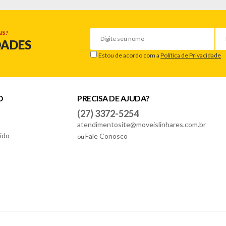
IS?
DADES
Estou de acordo com a
Política de Privacidade
O
PRECISA DE AJUDA?
(27) 3372-5254
atendimentosite@moveislinhares.com.br
ido
Fale Conosco
ou