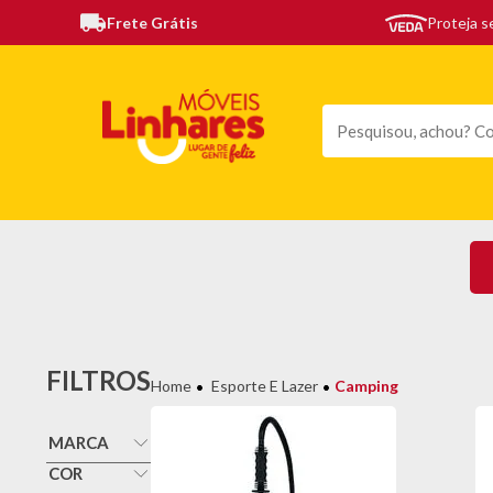
Frete Grátis
Proteja 
TODAS AS CATEGORIAS
MÓVEIS
SOFÁS
TE
FILTROS
Esporte E Lazer
Camping
MARCA
Bel Fix
COR