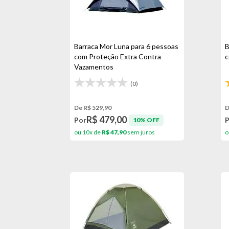
Barraca Mor Luna para 6 pessoas
B
com Proteção Extra Contra
c
Vazamentos
(0)
De R$ 529,90
D
R$ 479,00
Por
10% OFF
ou 10x de
R$ 47,90
sem juros
o