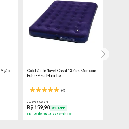
 Ação
Colchão Inflável Casal 137cm Mor com
Barraca 
Fole - Azul Marinho
Proteção
(4)
de R$ 169,90
de R$ 529,
R$ 159,90
R$ 479
6% OFF
ou 10x de
R$ 15,99
sem juros
ou 10x de