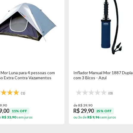
 Mor Luna para 4 pessoas com
Inflador Manual Mor 1887 Dupla
o Extra Contra Vazamentos
com 3 Bicos - Azul
(1)
(0)
9,90
de R$ 39,90
9,00
R$ 29,90
11% OFF
25% OFF
e
R$ 33,90
sem juros
ou 3x de
R$ 9,96
sem juros