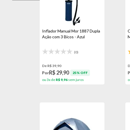
Azul
Mor
Cinza
Preto
Inflador Manual Mor 1887 Dupla
C
Verde
Ação com 3 Bicos - Azul
M
(0)
De R$ 39,90
D
R$ 29,90
Por
25% OFF
ou 3x de
R$ 9,96
sem juros
o