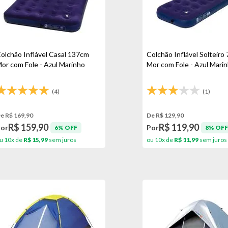
olchão Inflável Casal 137cm
Colchão Inflável Solteiro
or com Fole - Azul Marinho
Mor com Fole - Azul Mari
(4)
(1)
e R$ 169,90
De R$ 129,90
R$ 159,90
R$ 119,90
Por
Por
6% OFF
8% OFF
u 10x de
R$ 15,99
sem juros
ou 10x de
R$ 11,99
sem juros