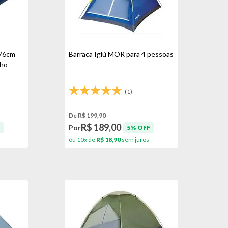
 76cm
Barraca Iglú MOR para 4 pessoas
nho
(1)
De R$ 199,90
R$ 189,00
Por
5% OFF
ou 10x de
R$ 18,90
sem juros