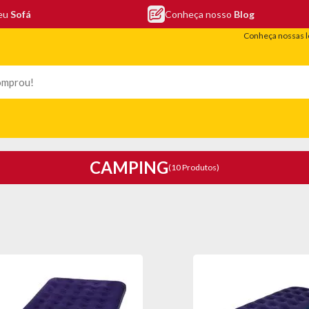
seu
Sofá
Conheça nosso
Blog
Conheça nossas l
LEFONIA
ELETRO
COLCHÕES
ELETRÔNICOS
PORTÁTEIS
CAMPING
(10 Produtos)