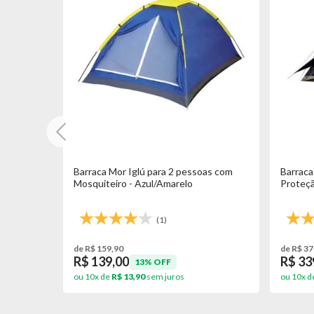
oas
Barraca Mor Iglú para 2 pessoas com
Barraca
Mosquiteiro - Azul/Amarelo
Proteçã
(1)
de R$ 159,90
de R$ 37
R$ 139,00
R$ 33
13% OFF
ou 10x de
R$ 13,90
sem juros
ou 10x d