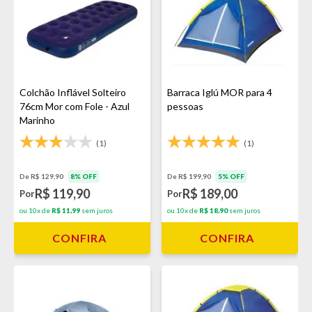
Colchão Inflável Solteiro
Barraca Iglú MOR para 4
76cm Mor com Fole - Azul
pessoas
Marinho
(1)
(1)
De R$ 129,90
8% OFF
De R$ 199,90
5% OFF
R$ 119,90
R$ 189,00
Por
Por
ou 10x de
R$ 11,99
sem juros
ou 10x de
R$ 18,90
sem juros
CONFIRA
CONFIRA