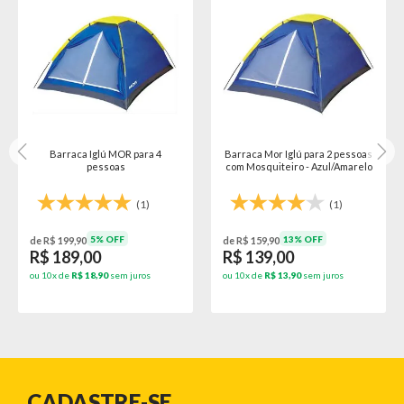
Barraca Iglú MOR para 4
Barraca Mor Iglú para 2 pessoas
pessoas
com Mosquiteiro - Azul/Amarelo
(1)
(1)
5% OFF
13% OFF
de R$ 199,90
de R$ 159,90
R$ 189,00
R$ 139,00
ou 10x de
R$ 18,90
sem juros
ou 10x de
R$ 13,90
sem juros
CADASTRE-SE