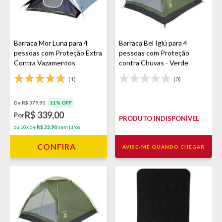
Barraca Mor Luna para 4
Barraca Bel Iglú para 4
pessoas com Proteção Extra
pessoas com Proteção
Contra Vazamentos
contra Chuvas - Verde
(1)
(0)
De R$ 379,90
11% OFF
R$ 339,00
Por
PRODUTO INDISPONÍVEL
ou 10x de
R$ 33,90
sem juros
CONFIRA
AVISE-ME QUANDO CHEGAR