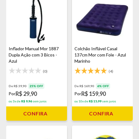
Inflador Manual Mor 1887
Colchão Inflável Casal
Dupla Ação com 3 Bicos -
137cm Mor com Fole - Azul
Azul
Marinho
(0)
(4)
De R$ 39,90
25% OFF
De R$ 169,90
6% OFF
R$ 29,90
R$ 159,90
Por
Por
ou 3x de
R$ 9,96
sem juros
ou 10x de
R$ 15,99
sem juros
CONFIRA
CONFIRA