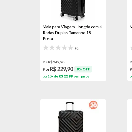
Mala para Viagem Hongda com 4
M
Rodas Duplas Tamanho 18 -
H
Preta
(0)
De R$ 249,90
D
R$ 229,90
Por
8% OFF
ou 10x de
R$ 22,99
sem juros
o