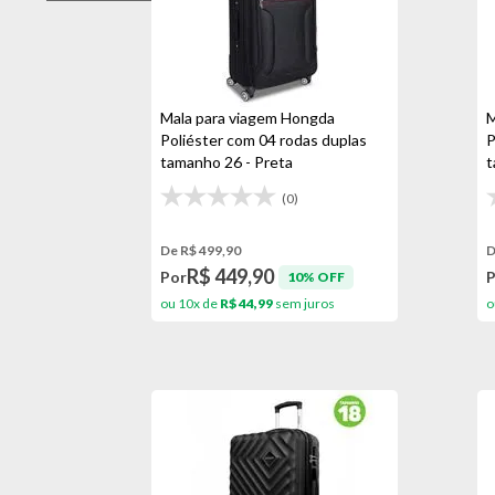
Preto
Mala para viagem Hongda
M
Poliéster com 04 rodas duplas
P
tamanho 26 - Preta
t
(0)
De R$ 499,90
D
R$ 449,90
Por
10% OFF
ou 10x de
R$ 44,99
sem juros
o