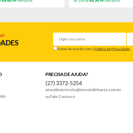
e
R$ 44,99
sem juros
ou 10x de
R$ 34,99
sem juros
IS?
DADES
Estou de acordo com a
Política de Privacidade
O
PRECISA DE AJUDA?
(27) 3372-5254
atendimentosite@moveislinhares.com.br
ido
Fale Conosco
ou