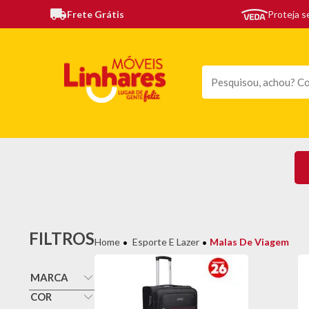
Frete Grátis
Proteja 
TODAS AS CATEGORIAS
MÓVEIS
SOFÁS
TE
FILTROS
Esporte E Lazer
Malas De Viagem
MARCA
Elomio
COR