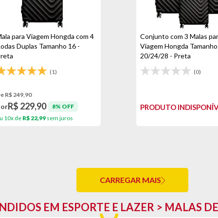
ala para Viagem Hongda com 4
Conjunto com 3 Malas pa
odas Duplas Tamanho 16 -
Viagem Hongda Tamanho
reta
20/24/28 - Preta
(1)
(0)
e R$ 249,90
R$ 229,90
Por
8% OFF
PRODUTO INDISPONÍ
u 10x de
R$ 22,99
sem juros
CARREGAR MAIS
NDIDOS EM ESPORTE E LAZER > MALAS D