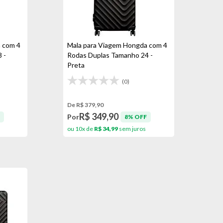
 com 4
Mala para Viagem Hongda com 4
 -
Rodas Duplas Tamanho 24 -
Preta
(0)
De R$ 379,90
R$ 349,90
Por
8% OFF
ou 10x de
R$ 34,99
sem juros