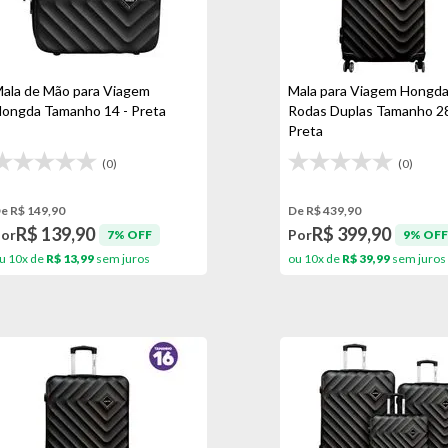
ala de Mão para Viagem
Mala para Viagem Hongda
ongda Tamanho 14 - Preta
Rodas Duplas Tamanho 28
Preta
(0)
(0)
e R$ 149,90
De R$ 439,90
R$ 139,90
R$ 399,90
Por
Por
7% OFF
9% OFF
u 10x de
R$ 13,99
sem juros
ou 10x de
R$ 39,99
sem juros