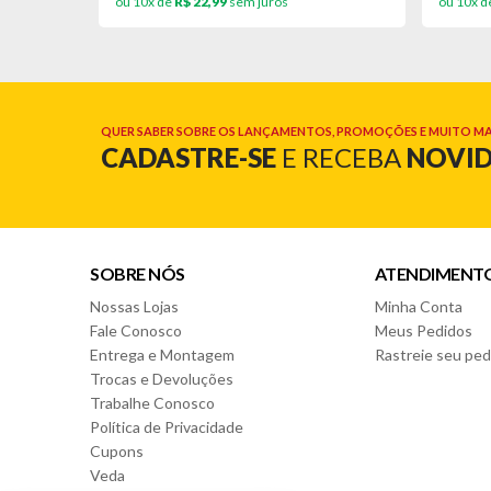
ou 10x de
R$ 22,99
sem juros
ou 10x d
QUER SABER SOBRE OS LANÇAMENTOS, PROMOÇÕES E MUITO MA
CADASTRE-SE
E RECEBA
NOVI
SOBRE NÓS
ATENDIMENT
Nossas Lojas
Minha Conta
Fale Conosco
Meus Pedidos
Entrega e Montagem
Rastreie seu ped
Trocas e Devoluções
Trabalhe Conosco
Política de Privacidade
Cupons
Veda