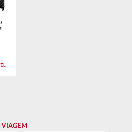
ra
s
VEL
E VIAGEM