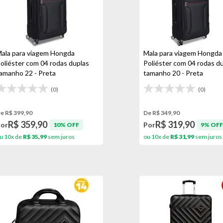
ala para viagem Hongda
Mala para viagem Hongda
oliéster com 04 rodas duplas
Poliéster com 04 rodas d
amanho 22 - Preta
tamanho 20 - Preta
(0)
(0)
e R$ 399,90
De R$ 349,90
R$ 359,90
R$ 319,90
Por
Por
10% OFF
9% OFF
u 10x de
R$ 35,99
sem juros
ou 10x de
R$ 31,99
sem juros