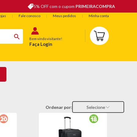
5% OFF com o cupom
PRIMEIRACOMPRA
ojas
Fale conosco
Meus pedidos
Minha conta
Bem vindo visitante!
Faça Login
BELEZA
ESPORTE E LAZER
OFERTAS DO DIA
Ordenar por:
Selecione