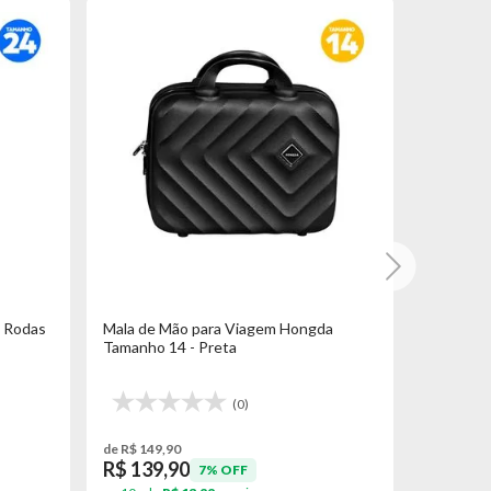
 Rodas
Mala de Mão para Viagem Hongda
Mala par
Tamanho 14 - Preta
Duplas T
(0)
de R$ 149,90
de R$ 299,
R$ 139,90
R$ 269
7% OFF