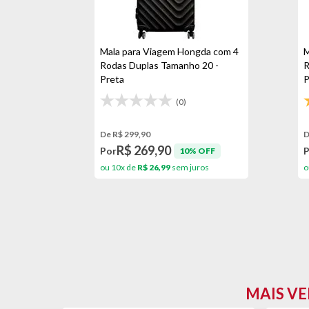
Mala para Viagem Hongda com 4
M
Rodas Duplas Tamanho 20 -
R
Preta
P
(0)
De R$ 299,90
D
R$ 269,90
Por
10% OFF
ou 10x de
R$ 26,99
sem juros
o
MAIS VE