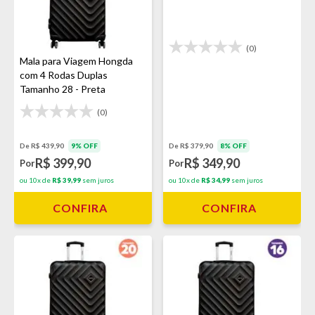
(0)
Mala para Viagem Hongda
com 4 Rodas Duplas
Tamanho 28 - Preta
(0)
De R$ 439,90
9% OFF
De R$ 379,90
8% OFF
R$ 399,90
R$ 349,90
Por
Por
ou 10x de
R$ 39,99
sem juros
ou 10x de
R$ 34,99
sem juros
CONFIRA
CONFIRA