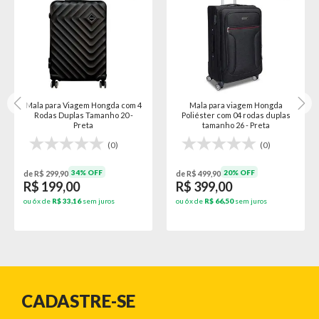
Mala para Viagem Hongda com 4
Mala para viagem Hongda
Rodas Duplas Tamanho 20 -
Poliéster com 04 rodas duplas
Preta
tamanho 26 - Preta
(0)
(0)
34% OFF
20% OFF
de R$ 299,90
de R$ 499,90
R$ 199,00
R$ 399,00
ou 6x de
R$ 33,16
sem juros
ou 6x de
R$ 66,50
sem juros
CADASTRE-SE