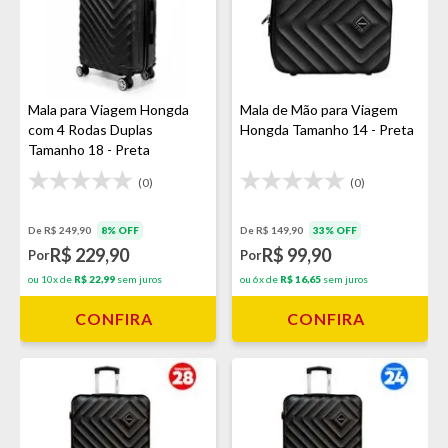
Mala para Viagem Hongda
Mala de Mão para Viagem
com 4 Rodas Duplas
Hongda Tamanho 14 - Preta
Tamanho 18 - Preta
(0)
(0)
De R$ 249,90
8% OFF
De R$ 149,90
33% OFF
R$ 229,90
R$ 99,90
Por
Por
ou 10x de
R$ 22,99
sem juros
ou 6x de
R$ 16,65
sem juros
CONFIRA
CONFIRA