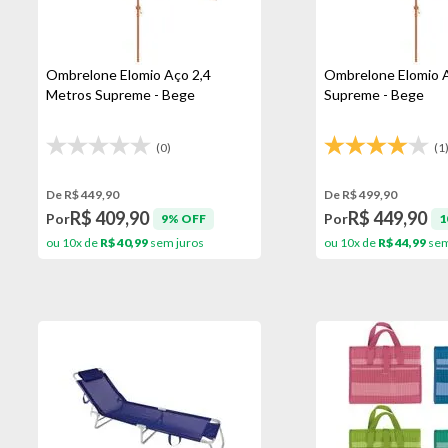
Ombrelone Elomio Aço 2,4
Ombrelone Elomio 
Metros Supreme - Bege
Supreme - Bege
(0)
(1
De R$ 449,90
De R$ 499,90
R$ 409,90
R$ 449,90
Por
Por
9% OFF
1
ou 10x de
R$ 40,99
sem juros
ou 10x de
R$ 44,99
sem