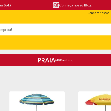
seu
Sofá
Conheça nosso
Blog
Conheça nossas l
LEFONIA
ELETRO
COLCHÕES
ELETRÔNICOS
PORTÁTEIS
PRAIA
(40 Produtos)