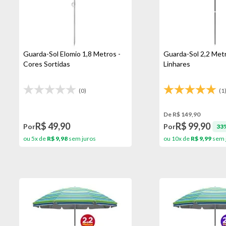
Guarda-Sol Elomio 1,8 Metros -
Guarda-Sol 2,2 Met
Cores Sortidas
Linhares
(0)
(1
De R$ 149,90
R$ 49,90
R$ 99,90
Por
Por
33
ou 5x de
R$ 9,98
sem juros
ou 10x de
R$ 9,99
sem 