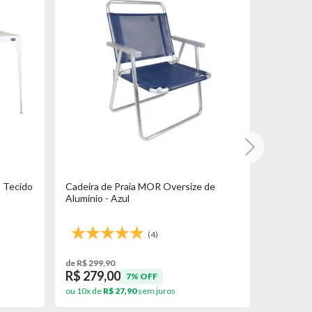
 Tecido
Cadeira de Praia MOR Oversize de
Carrinho
Alumínio - Azul
Porta-obj
(4)
de R$ 299,90
de R$ 239,
R$ 279,00
R$ 199
7% OFF
ou 10x de
R$ 27,90
sem juros
ou 10x de