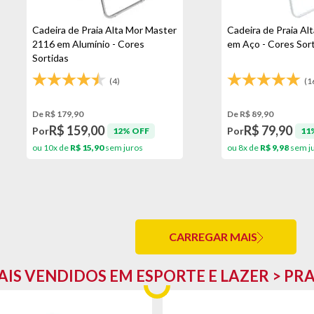
Cadeira de Praia Alta Mor Master
Cadeira de Praia Al
2116 em Alumínio - Cores
em Aço - Cores Sor
Sortidas
(4)
(1
De R$ 179,90
De R$ 89,90
R$ 159,00
R$ 79,90
Por
Por
12% OFF
11
ou 10x de
R$ 15,90
sem juros
ou 8x de
R$ 9,98
sem j
CARREGAR MAIS
IS VENDIDOS EM ESPORTE E LAZER > PR