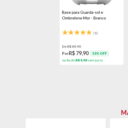
Base para Guarda-sol e
Ombrelone Mor - Branco
(1)
De R$ 89,90
R$ 79,90
Por
11% OFF
ou 8x de
R$ 9,98
sem juros
MA