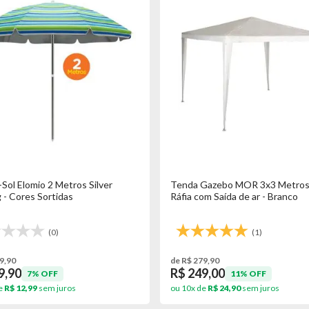
Sol Elomio 2 Metros Silver
Tenda Gazebo MOR 3x3 Metros
 - Cores Sortidas
Ráfia com Saída de ar - Branco
(0)
(1)
9,90
de R$ 279,90
9,90
R$ 249,00
7% OFF
11% OFF
e
R$ 12,99
sem juros
ou 10x de
R$ 24,90
sem juros