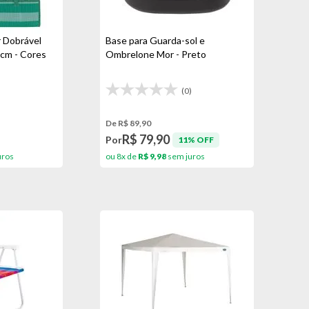
r Dobrável
Base para Guarda-sol e
cm - Cores
Ombrelone Mor - Preto
)
(0)
De R$ 89,90
R$ 79,90
Por
11% OFF
uros
ou 8x de
R$ 9,98
sem juros