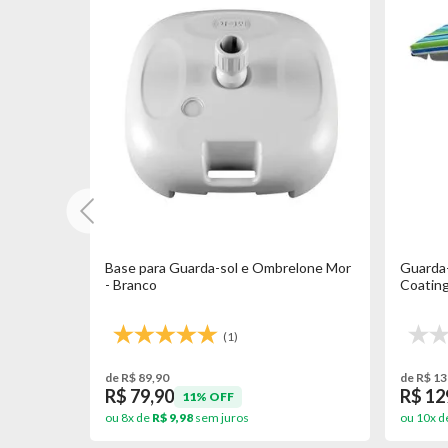
elone Mor
Base para Guarda-sol e Ombrelone Mor
Guarda-
- Branco
Coating
(1)
de R$ 89,90
de R$ 13
R$ 79,90
R$ 12
11% OFF
ou 8x de
R$ 9,98
sem juros
ou 10x d