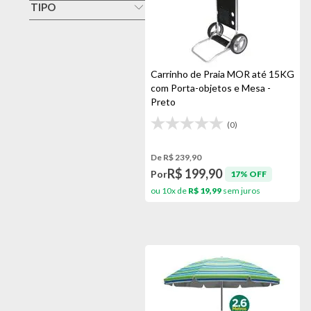
Alumínio
TIPO
Ebba
Cadeira De Praia
Azul
Elomio
Carrinho
Bege
Mor
Gazebo
Carrinho de Praia MOR até 15KG
Branco
com Porta-objetos e Mesa -
Guarda Sol
Cores Sortidas
Preto
Ombrelone
Preto
(0)
Base Para Guarda-sol
De R$ 239,90
R$ 199,90
Por
17% OFF
ou 10x de
R$ 19,99
sem juros