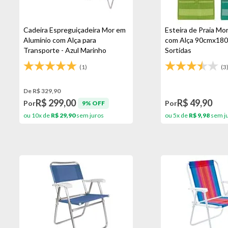
Cadeira Espreguiçadeira Mor em
Esteira de Praia Mo
Alumínio com Alça para
com Alça 90cmx180
Transporte - Azul Marinho
Sortidas
(1)
(3
De R$ 329,90
R$ 299,00
R$ 49,90
Por
Por
9% OFF
ou 10x de
R$ 29,90
sem juros
ou 5x de
R$ 9,98
sem j