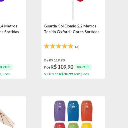
2,4 Metros
Guarda-Sol Elomio 2,2 Metros
es Sortidas
Tecido Oxford - Cores Sortidas
)
(3)
De R$ 119,90
R$ 109,90
Por
% OFF
8% OFF
 juros
ou 10x de
R$ 10,99
sem juros