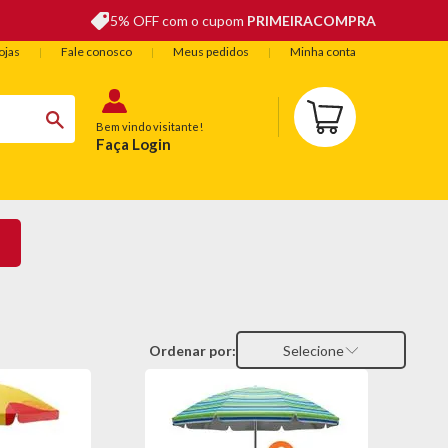
5% OFF com o cupom
PRIMEIRACOMPRA
ojas
Fale conosco
Meus pedidos
Minha conta
Bem vindo visitante!
Faça Login
BELEZA
ESPORTE E LAZER
OFERTAS DO DIA
Ordenar por:
Selecione