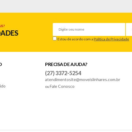
IS?
DADES
Estou de acordo com a
Política de Privacidade
O
PRECISA DE AJUDA?
(27) 3372-5254
atendimentosite@moveislinhares.com.br
ido
Fale Conosco
ou