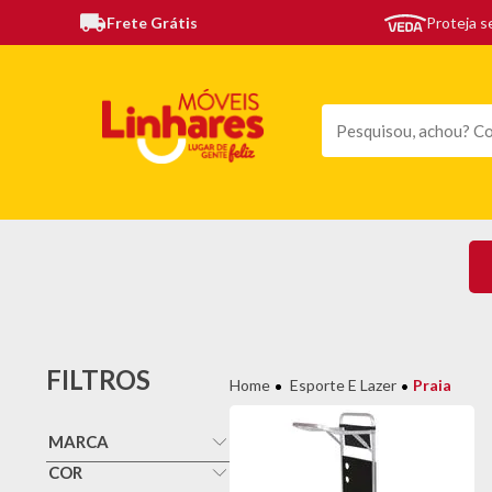
Frete Grátis
Proteja 
TODAS AS CATEGORIAS
MÓVEIS
SOFÁS
TE
FILTROS
Esporte E Lazer
Praia
MARCA
Bel Fix
COR