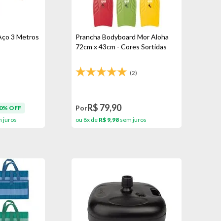
Aço 3 Metros
Prancha Bodyboard Mor Aloha
72cm x 43cm - Cores Sortidas
)
(2)
R$ 79,90
Por
0% OFF
 juros
ou 8x de
R$ 9,98
sem juros