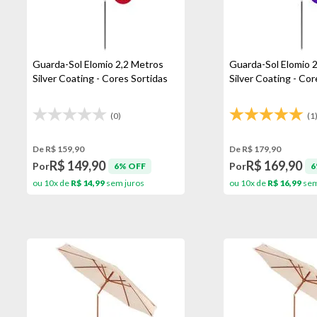
Guarda-Sol Elomio 2,2 Metros
Guarda-Sol Elomio 
Silver Coating - Cores Sortidas
Silver Coating - Cor
(0)
(1
De R$ 159,90
De R$ 179,90
R$ 149,90
R$ 169,90
Por
Por
6% OFF
6
ou 10x de
R$ 14,99
sem juros
ou 10x de
R$ 16,99
sem