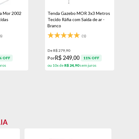
ta Mor 2002
Tenda Gazebo MOR 3x3 Metros
tidas
Tecido Ráfia com Saída de ar -
Branco
6)
(1)
De R$ 279,90
R$ 249,00
Por
% OFF
11% OFF
uros
ou 10x de
R$ 24,90
sem juros
AIA