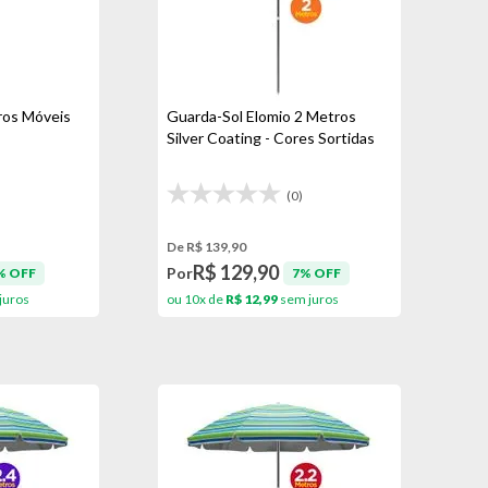
ros Móveis
Guarda-Sol Elomio 2 Metros
Silver Coating - Cores Sortidas
)
(0)
De R$ 139,90
R$ 129,90
Por
% OFF
7% OFF
juros
ou 10x de
R$ 12,99
sem juros