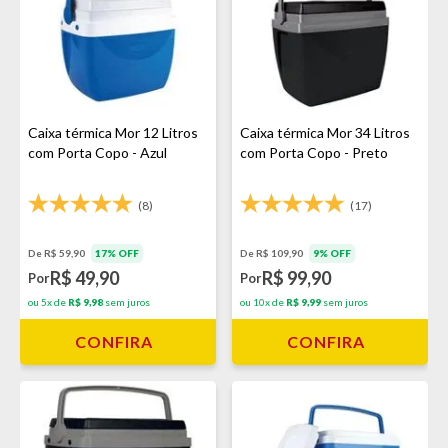
Caixa térmica Mor 12 Litros
Caixa térmica Mor 34 Litros
com Porta Copo - Azul
com Porta Copo - Preto
(8)
(17)
De R$ 59,90
17% OFF
De R$ 109,90
9% OFF
R$ 49,90
R$ 99,90
Por
Por
ou 5x de
R$ 9,98
sem juros
ou 10x de
R$ 9,99
sem juros
CONFIRA
CONFIRA