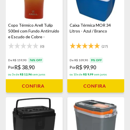
Copo Térmico Arell Tulip
Caixa Térmica MOR 34
500ml com Fundo Antirruído
Litros - Azul / Branco
e Escudo de Cobre -
Laranja/Amarelo
(0)
(27)
De R$ 159,90
76% OFF
De R$ 109,90
9% OFF
R$ 38,90
R$ 99,90
Por
Por
ou 3x de
R$ 12,96
sem juros
ou 10x de
R$ 9,99
sem juros
CONFIRA
CONFIRA