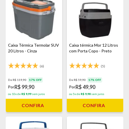
Caixa Térmica Termolar SUV
Caixa térmica Mor 12 Litros
20 Litros - Cinza
com Porta Copo - Preto
(6)
(5)
De R$ 119,90
17% OFF
De R$ 59,90
17% OFF
R$ 99,90
R$ 49,90
Por
Por
ou 10x de
R$ 9,99
sem juros
ou 5x de
R$ 9,98
sem juros
CONFIRA
CONFIRA