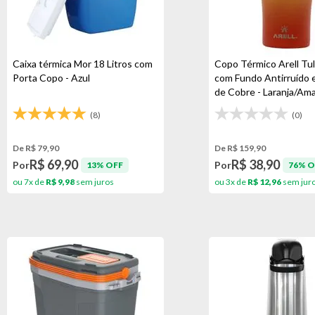
Caixa térmica Mor 18 Litros com
Copo Térmico Arell Tul
Porta Copo - Azul
com Fundo Antirruído 
de Cobre - Laranja/Ama
(8)
(0)
De R$ 79,90
De R$ 159,90
R$ 69,90
R$ 38,90
Por
Por
13% OFF
76% O
ou 7x de
R$ 9,98
sem juros
ou 3x de
R$ 12,96
sem jur