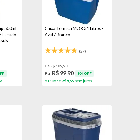
ip 500ml
Caixa Térmica MOR 34 Litros -
e Escudo
Azul / Branco
relo
(27)
De R$ 109,90
R$ 99,90
Por
FF
9% OFF
os
ou 10x de
R$ 9,99
sem juros