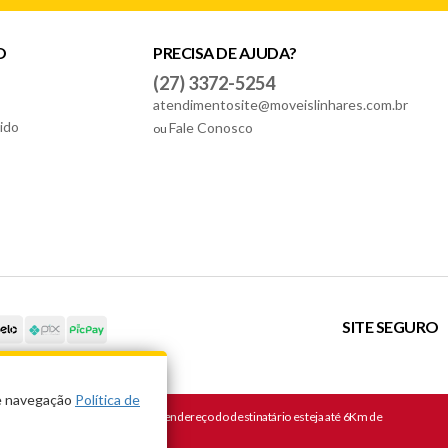
O
PRECISA DE AJUDA?
(27) 3372-5254
atendimentosite@moveislinhares.com.br
ido
Fale Conosco
ou
SITE SEGURO
de navegação
Política de
es pela Móveis Linhares, e que o endereço do destinatário esteja até 6Km de