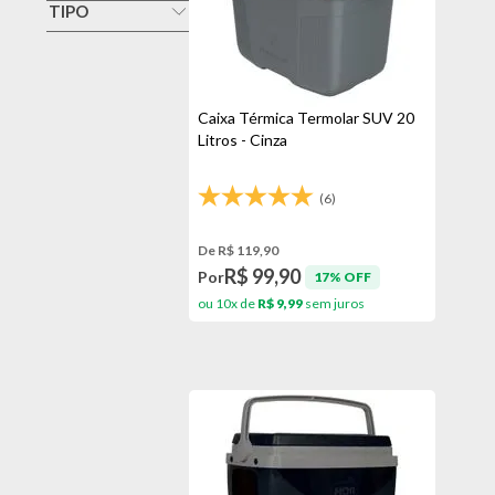
Azul
TIPO
Bel Fix
Caixa Térmica
Azul/branca
Mor
Cooler
Branco
Stanley
Copo Térmico
Caixa Térmica Termolar SUV 20
Cinza
Termolar
Litros - Cinza
Garrafa Térmica
Cinza/laranja
Coragem
(6)
Dourado
De R$ 119,90
Framboesa
R$ 99,90
Por
17% OFF
ou 10x de
R$ 9,99
sem juros
Inox
Laranja
Marte
Netuno
Pêssego