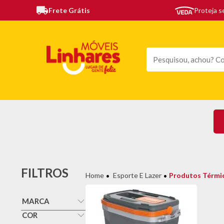
Frete Grátis
Proteja 
TODAS AS CATEGORIAS
MÓVEIS
SOFÁS
TE
FILTROS
Esporte E Lazer
Produtos Térmi
MARCA
Arell
COR