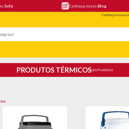
seu
Sofá
Conheça nosso
Blog
Conheça nossas l
LEFONIA
ELETRO
COLCHÕES
ELETRÔNICOS
PORTÁTEIS
PRODUTOS TÉRMICOS
(61 Produtos)
cos