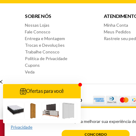
SOBRE NÓS
ATENDIMENT
Nossas Lojas
Minha Conta
Fale Conosco
Meus Pedidos
Entrega e Montagem
Rastreie seu ped
Trocas e Devoluções
Trabalhe Conosco
Política de Privacidade
Cupons
Veda
FORMAS DE PAGAMENTO
PARA A SUA SEGURANÇA
Nós usamos estatísticas de visita para melhorar sua experiência 
Realizamos entrega gratuita somente para produtos vendidos e entregu
Privacidade
uma de nossas lojas físicas.
CONCORDO
Valide se o seu CEP está apto a entrega grátis no carrinho de compras.