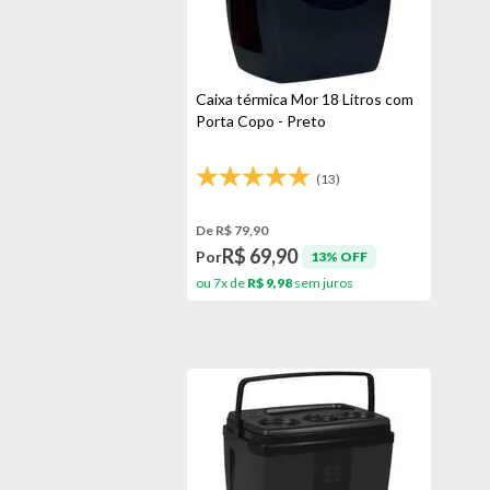
Preto
Rubi
Verde
Caixa térmica Mor 18 Litros com
Vermelho
Porta Copo - Preto
Vinho
(13)
De R$ 79,90
R$ 69,90
Por
13% OFF
ou 7x de
R$ 9,98
sem juros