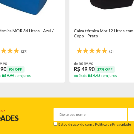
érmica MOR 34 Litros - Azul /
Caixa térmica Mor 12 Litros com
Copo - Preto
(27)
(5)
9,90
de R$ 59,90
,90
R$ 49,90
9% OFF
17% OFF
e
R$ 9,99
sem juros
ou 5x de
R$ 9,98
sem juros
IS?
DADES
Estou de acordo com a
Política de Privacidade