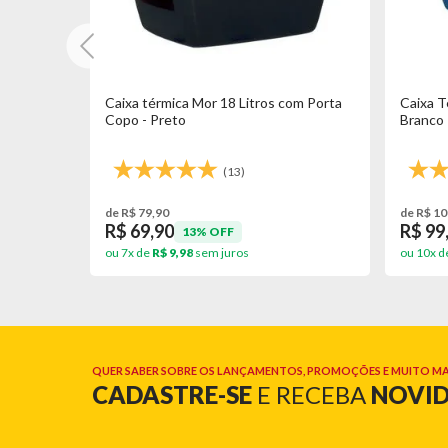
om Porta
Caixa térmica Mor 18 Litros com Porta
Caixa T
Copo - Preto
Branco
(13)
de R$ 79,90
de R$ 10
R$ 69,90
R$ 99
13% OFF
ou 7x de
R$ 9,98
sem juros
ou 10x d
QUER SABER SOBRE OS LANÇAMENTOS, PROMOÇÕES E MUITO MA
CADASTRE-SE
E RECEBA
NOVI