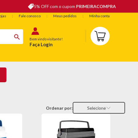
5% OFF com o cupom
PRIMEIRACOMPRA
ojas
Fale conosco
Meus pedidos
Minha conta
Bem vindo visitante!
Faça Login
BELEZA
ESPORTE E LAZER
OFERTAS DO DIA
Ordenar por:
Selecione