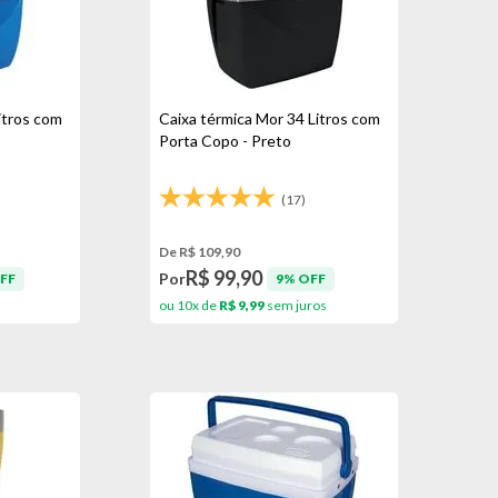
itros com
Caixa térmica Mor 34 Litros com
Porta Copo - Preto
(17)
De R$ 109,90
R$ 99,90
Por
FF
9% OFF
s
ou 10x de
R$ 9,99
sem juros