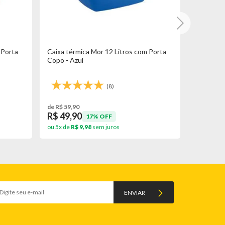
 Porta
Caixa térmica Mor 12 Litros com Porta
Caixa Tér
Copo - Azul
Cinza
(8)
de R$ 59,90
de R$ 119,
R$ 49,90
R$ 99,
17% OFF
ou 5x de
R$ 9,98
sem juros
ou 10x de
ENVIAR