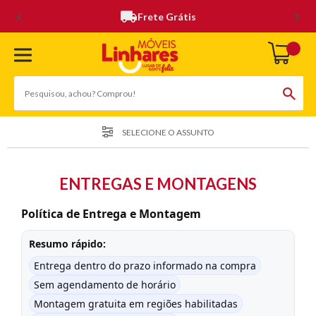
Frete Grátis
SELECIONE O ASSUNTO
Sobre Nós
ENTREGAS E MONTAGENS
Nossas Lojas
Política de Entrega e Montagem
Trabalhe Conosco
Resumo rápido:
Fale Conosco
Entrega dentro do prazo informado na compra
Dúvidas Frequentes
Sem agendamento de horário
Montagem gratuita em regiões habilitadas
Política de Entrega