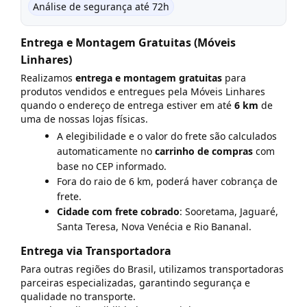
Análise de segurança até 72h
Formas de Pagamento
Entrega e Montagem Gratuitas (Móveis
Política de Privacidade
Linhares)
Entrega e Montagem
Realizamos
entrega e montagem gratuitas
para
produtos vendidos e entregues pela Móveis Linhares
Troca e Devolução
quando o endereço de entrega estiver em até
6 km
de
uma de nossas lojas físicas.
A elegibilidade e o valor do frete são calculados
automaticamente no
carrinho de compras
com
base no CEP informado.
Fora do raio de 6 km, poderá haver cobrança de
frete.
Cidade com frete cobrado
: Sooretama, Jaguaré,
Santa Teresa, Nova Venécia e Rio Bananal.
Entrega via Transportadora
Para outras regiões do Brasil, utilizamos transportadoras
parceiras especializadas, garantindo segurança e
qualidade no transporte.